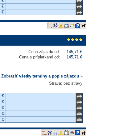
 €
 €
 €
Cena zájazdu od:
145,71 €
Cena s príplatkami od:
145,71 €
Zobraziť všetky termíny a popis zájazdu »
Strava: bez stravy
 €
 €
 €
 €
 €