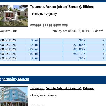
Taliansko
,
Veneto (oblasť Benátok)
,
Bibione
-
Pobytové zájazdy
Doprava:
Termíny od: 08.08., 8, 9, 10, 15 dňové
08.08.2026
8 dní
332 €
+0
08.08.2026
9 dní
379,50 €
+0
08.08.2026
10 dní
426,83 €
+0
08.08.2026
15 dní
650,72 €
+0
09.08.2026
8 dní
332 €
+0
Apartmány Molent
Taliansko
,
Veneto (oblasť Benátok)
,
Bibione
-
Pobytové zájazdy