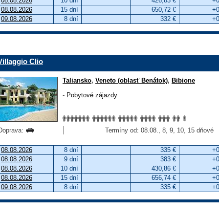
08.08.2026
10 dní
426,83 €
+0
08.08.2026
15 dní
650,72 €
+0
09.08.2026
8 dní
332 €
+0
Villaggio Clio
Taliansko
,
Veneto (oblasť Benátok)
,
Bibione
-
Pobytové zájazdy
Doprava:
Termíny od: 08.08., 8, 9, 10, 15 dňové
08.08.2026
8 dní
335 €
+0
08.08.2026
9 dní
383 €
+0
08.08.2026
10 dní
430,86 €
+0
08.08.2026
15 dní
656,74 €
+0
09.08.2026
8 dní
335 €
+0