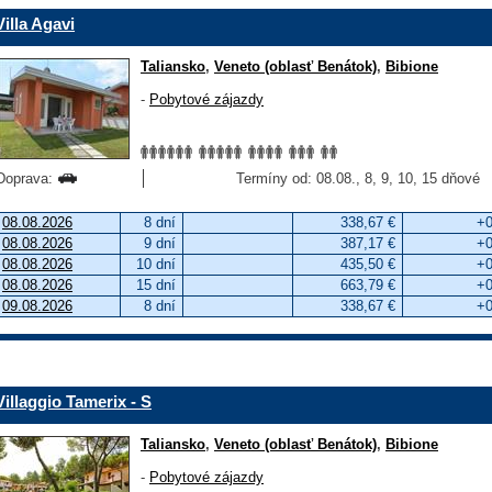
Villa Agavi
Taliansko
,
Veneto (oblasť Benátok)
,
Bibione
-
Pobytové zájazdy
Doprava:
Termíny od: 08.08., 8, 9, 10, 15 dňové
08.08.2026
8 dní
338,67 €
+0
08.08.2026
9 dní
387,17 €
+0
08.08.2026
10 dní
435,50 €
+0
08.08.2026
15 dní
663,79 €
+0
09.08.2026
8 dní
338,67 €
+0
Villaggio Tamerix - S
Taliansko
,
Veneto (oblasť Benátok)
,
Bibione
-
Pobytové zájazdy