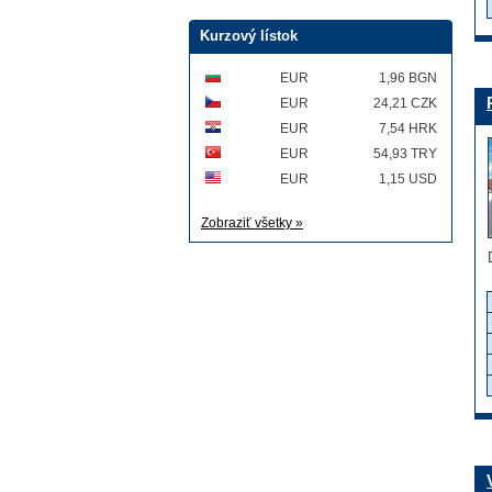
Kurzový lístok
EUR
1,96 BGN
EUR
24,21 CZK
EUR
7,54 HRK
EUR
54,93 TRY
EUR
1,15 USD
Zobraziť všetky »