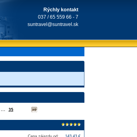
Rýchly kontakt
037 / 65 559 66 - 7
suntravel@suntravel.sk
...
35
Cena zájazdu od:
143,43 €