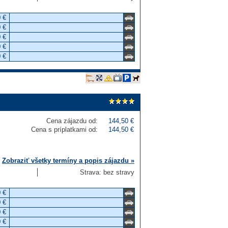
 €
 €
 €
 €
 €
Cena zájazdu od:
144,50 €
Cena s príplatkami od:
144,50 €
Zobraziť všetky termíny a popis zájazdu »
Strava: bez stravy
 €
 €
 €
 €