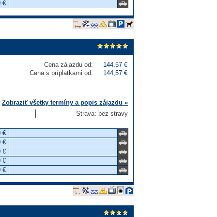
 €
Cena zájazdu od:
144,57 €
Cena s príplatkami od:
144,57 €
Zobraziť všetky termíny a popis zájazdu »
Strava: bez stravy
 €
 €
 €
 €
 €