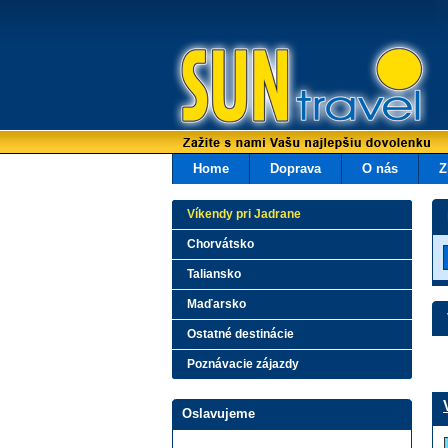
Home
Doprava
O nás
Z
Víkendy pri Jadrane
Chorvátsko
Taliansko
Maďarsko
Ostatné destinácie
Poznávacie zájazdy
Oslavujeme