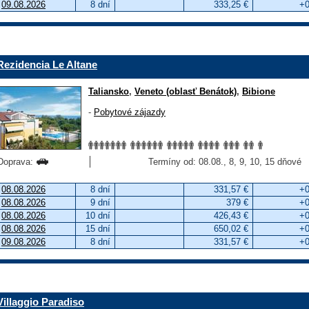
09.08.2026
8 dní
333,25 €
+0
Rezidencia Le Altane
Taliansko
,
Veneto (oblasť Benátok)
,
Bibione
-
Pobytové zájazdy
Doprava:
Termíny od: 08.08., 8, 9, 10, 15 dňové
08.08.2026
8 dní
331,57 €
+0
08.08.2026
9 dní
379 €
+0
08.08.2026
10 dní
426,43 €
+0
08.08.2026
15 dní
650,02 €
+0
09.08.2026
8 dní
331,57 €
+0
Villaggio Paradiso