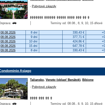
-
Pobytové zájazdy
Doprava:
Termíny od: 08.08., 8, 9, 10, 15 dňové
08.08.2026
8 dní
330,43 €
+0
08.08.2026
9 dní
377,71 €
+0
08.08.2026
10 dní
424,86 €
+0
08.08.2026
15 dní
647,78 €
+0
09.08.2026
8 dní
330,43 €
+0
Condominio Asiago
Taliansko
,
Veneto (oblasť Benátok)
,
Bibione
-
Pobytové zájazdy
Doprava:
Termíny od: 08.08., 8, 9, 10, 15 dňové