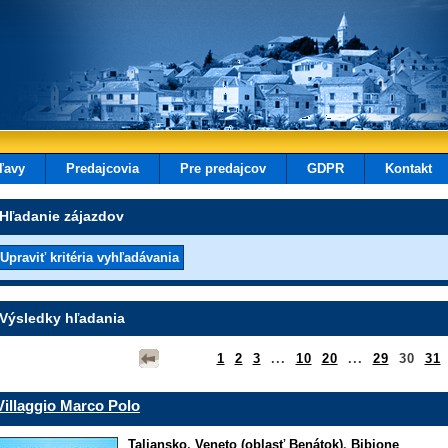
ľavy
Predajcovia
Pre predajcov
GDPR
Kontakt
Hľadanie zájazdov
Výsledky hľadania
1
2
3
...
10
20
...
29
30
31
Villaggio Marco Polo
Taliansko
,
Veneto (oblasť Benátok)
,
Bibione