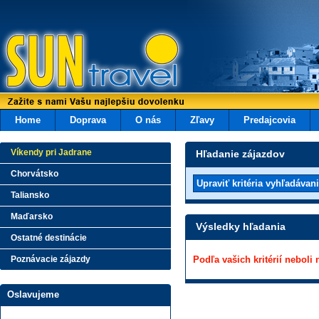
Home
Doprava
O nás
Zľavy
Predajcovia
Víkendy pri Jadrane
Hľadanie zájazdov
Chorvátsko
Taliansko
Maďarsko
Výsledky hľadania
Ostatné destinácie
Poznávacie zájazdy
Podľa vašich kritérií neboli
Oslavujeme