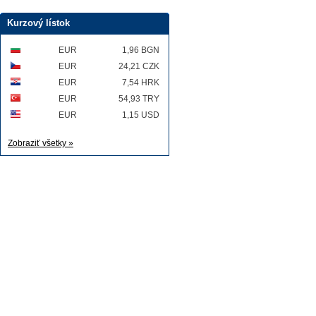
Kurzový lístok
EUR
1,96 BGN
EUR
24,21 CZK
EUR
7,54 HRK
EUR
54,93 TRY
EUR
1,15 USD
Zobraziť všetky »