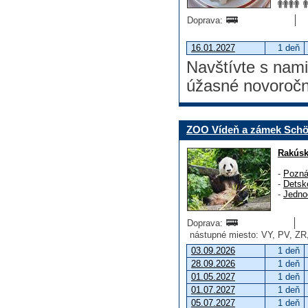
Doprava:
16.01.2027
1 deň
Navštívte s nami
úžasné novoročn
ZOO Vídeň a zámek Sch
Rakús
-
Pozná
-
Detsk
-
Jedno
Doprava:
nástupné miesto: VY, PV, ZR
03.09.2026
1 deň
28.09.2026
1 deň
01.05.2027
1 deň
01.07.2027
1 deň
05.07.2027
1 deň