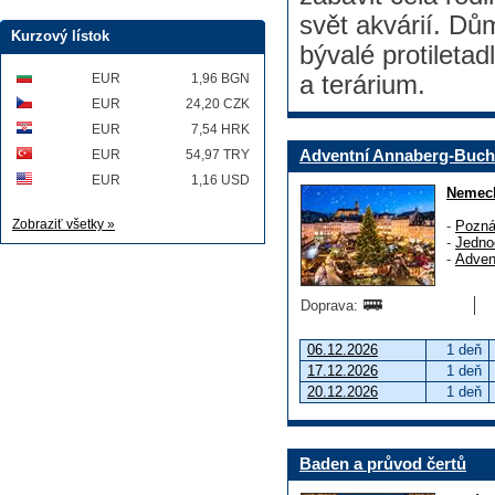
svět akvárií. Dů
Kurzový lístok
bývalé protileta
EUR
1,96 BGN
a terárium.
EUR
24,20 CZK
EUR
7,54 HRK
Adventní Annaberg-Buch
EUR
54,97 TRY
EUR
1,16 USD
Nemec
Zobraziť všetky »
-
Pozná
-
Jedno
-
Adven
Doprava:
06.12.2026
1 deň
17.12.2026
1 deň
20.12.2026
1 deň
Baden a průvod čertů