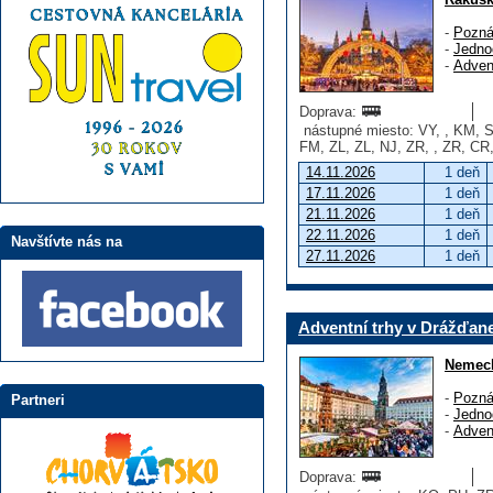
-
Pozná
-
Jedno
-
Adven
Doprava:
nástupné miesto: VY, , KM, S
FM, ZL, ZL, NJ, ZR, , ZR, CR
14.11.2026
1 deň
17.11.2026
1 deň
21.11.2026
1 deň
22.11.2026
1 deň
Navštívte nás na
27.11.2026
1 deň
Adventní trhy v Drážďan
Nemec
-
Pozná
Partneri
-
Jedno
-
Adven
Doprava: