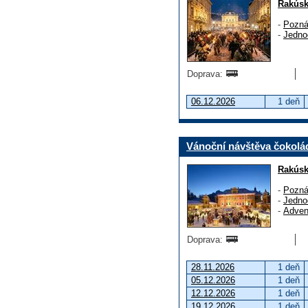
Rakús
-
Pozná
-
Jedno
Doprava:
06.12.2026
1 deň
Vánoční návštěva čokolá
Rakús
-
Pozná
-
Jedno
-
Adven
Doprava:
28.11.2026
1 deň
05.12.2026
1 deň
12.12.2026
1 deň
19.12.2026
1 deň