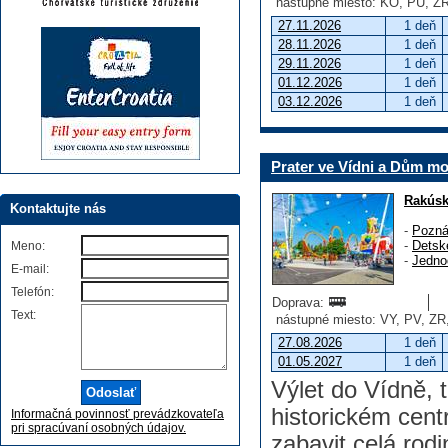
nástupné miesto: KO, PU, ZR
27.11.2026
1 deň
28.11.2026
1 deň
29.11.2026
1 deň
01.12.2026
1 deň
03.12.2026
1 deň
Prater ve Vídni a Dům mo
Rakús
Kontaktujte nás
-
Pozná
-
Detsk
Meno:
-
Jedno
E-mail:
Telefón:
Doprava:
Text:
nástupné miesto: VY, PV, ZR
27.08.2026
1 deň
01.05.2027
1 deň
Výlet do Vídně, 
historickém cen
Informačná povinnosť prevádzkovateľa
pri spracúvaní osobných údajov.
zabavit celá rodi