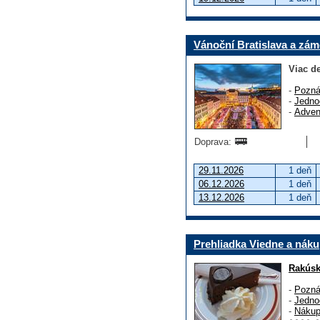
Vánoční Bratislava a zá
Viac de
-
Pozná
-
Jedno
-
Adven
Doprava:
29.11.2026
1 deň
06.12.2026
1 deň
13.12.2026
1 deň
Prehliadka Viedne a náku
Rakús
-
Pozná
-
Jedno
-
Náku