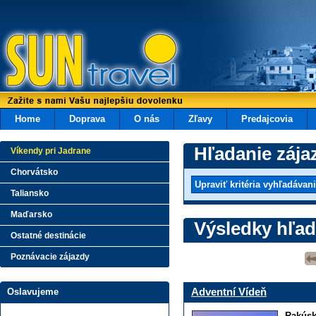
Home
Doprava
O nás
Zľavy
Predajcovia
Hľadanie zája
Víkendy pri Jadrane
Chorvátsko
Taliansko
Maďarsko
Výsledky hľad
Ostatné destinácie
Poznávacie zájazdy
Adventní Vídeň
Oslavujeme
Rakús