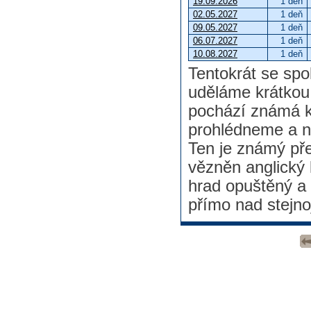
19.09.2026
1 deň
02.05.2027
1 deň
09.05.2027
1 deň
06.07.2027
1 deň
10.08.2027
1 deň
Tentokrát se sp
uděláme krátkou
pochází známá k
prohlédneme a n
Ten je známý pře
vězněn anglický 
hrad opuštěný a 
přímo nad stejn