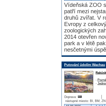
Vídeňská ZOO s
patří mezi nejst
druhů zvířat. V 
Evropy z celkov
zoologických zah
2014 otevřen nov
park a v létě pa
nesčetnými úspě
Putování údolím Wachau
Rakús
-
Pozná
-
Jedno
Doprava:
nástupné miesto: BI, BM, ZN