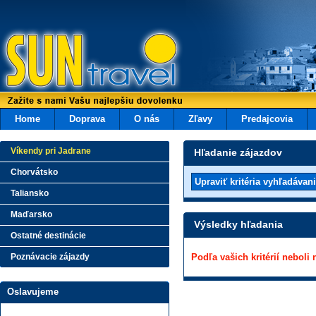
Home
Doprava
O nás
Zľavy
Predajcovia
Víkendy pri Jadrane
Hľadanie zájazdov
Chorvátsko
Taliansko
Maďarsko
Výsledky hľadania
Ostatné destinácie
Poznávacie zájazdy
Podľa vašich kritérií neboli
Oslavujeme