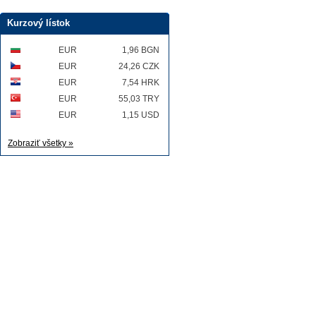
Kurzový lístok
EUR
1,96 BGN
EUR
24,26 CZK
EUR
7,54 HRK
EUR
55,03 TRY
EUR
1,15 USD
Zobraziť všetky »