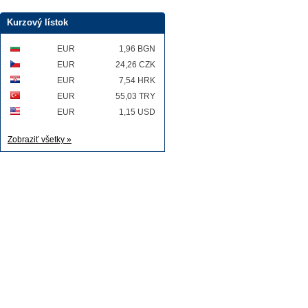
Kurzový lístok
EUR
1,96 BGN
EUR
24,26 CZK
EUR
7,54 HRK
EUR
55,03 TRY
EUR
1,15 USD
Zobraziť všetky »