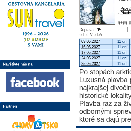
-
Pozná
-
Plavb
Doprava:
odlet: Viedeň
09.05.2027
11 dní
16.05.2027
11 dní
17.05.2027
11 dní
24.05.2027
11 dní
25.05.2027
11 dní
Navštívte nás na
Po stopách arkti
Luxusná plavba 
najkrajšej divoč
historické lokali
Plavba raz za ži
Partneri
odbornými spriev
ktoré sa dajú prec