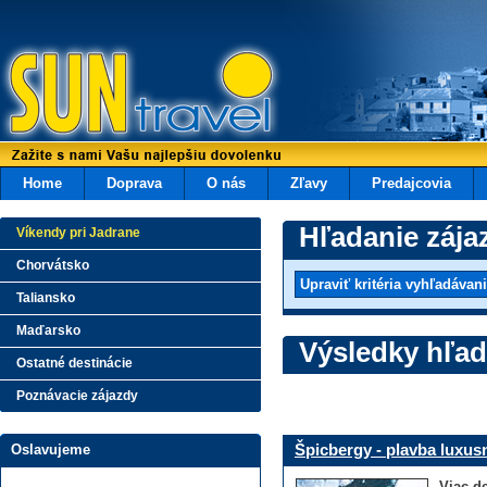
Home
Doprava
O nás
Zľavy
Predajcovia
Hľadanie zája
Víkendy pri Jadrane
Chorvátsko
Taliansko
Maďarsko
Výsledky hľad
Ostatné destinácie
Poznávacie zájazdy
Špicbergy - plavba luxu
Oslavujeme
Viac de