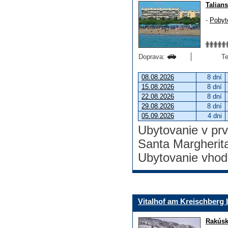
Talian
-
Pobyt
Doprava:
Te
08.08.2026
8 dní
15.08.2026
8 dní
22.08.2026
8 dní
29.08.2026
8 dní
05.09.2026
4 dni
Ubytovanie v prve
Santa Margherita
Ubytovanie vhodn
Vitalhof am Kreischberg 
Rakús