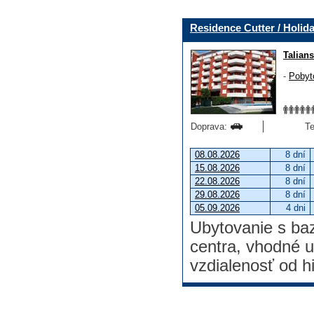
Residence Cutter / Holid
Talian
-
Pobyt
Doprava:
Te
08.08.2026
8 dní
15.08.2026
8 dní
22.08.2026
8 dní
29.08.2026
8 dní
05.09.2026
4 dni
Ubytovanie s ba
centra, vhodné u
vzdialenosť od h