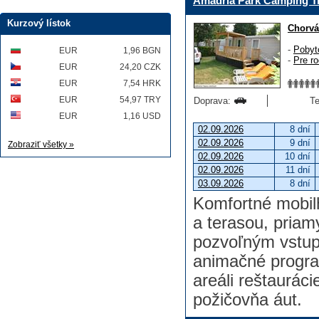
Amadria Park Camping T
Kurzový lístok
Chorvá
-
Pobyt
EUR
1,96 BGN
-
Pre ro
EUR
24,20 CZK
EUR
7,54 HRK
EUR
54,97 TRY
Doprava:
Te
EUR
1,16 USD
02.09.2026
8 dní
02.09.2026
9 dní
Zobraziť všetky »
02.09.2026
10 dní
02.09.2026
11 dní
03.09.2026
8 dní
Komfortné mobilh
a terasou, priamy
pozvoľným vstu
animačné program
areáli reštauráci
požičovňa áut.