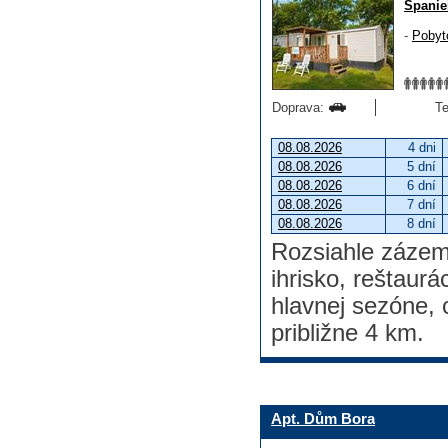
Španie
-
Pobyt
Doprava:
Te
08.08.2026
4 dni
08.08.2026
5 dní
08.08.2026
6 dní
08.08.2026
7 dní
08.08.2026
8 dní
Rozsiahle zázem
ihrisko, reštaur
hlavnej sezóne, 
približne 4 km.
Apt. Dům Bora