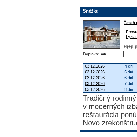
Sněžka
Česká 
-
Pobyt
-
Lyžia
Doprava:
03.12.2026
4 dni
03.12.2026
5 dní
03.12.2026
6 dní
03.12.2026
7 dní
03.12.2026
8 dní
Tradičný rodinný
v moderných izbá
reštaurácia ponú
Novo zrekonštru