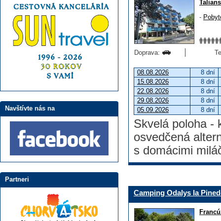
Talian
-
Pobyt
Doprava:
Te
08.08.2026
8 dní
15.08.2026
8 dní
22.08.2026
8 dní
29.08.2026
8 dní
Navštívte nás na
05.09.2026
8 dní
Skvelá poloha - 
osvedčená altern
s domácimi milá
Partneri
Camping Odalys la Pined
Francú