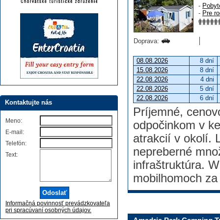
-
Pobyt
-
Pre ro
Doprava:
08.08.2026
8 dní
15.08.2026
8 dní
22.08.2026
4 dni
22.08.2026
5 dní
22.08.2026
6 dní
Kontaktujte nás
Príjemné, cenovo
Meno:
odpočinkom v k
E-mail:
atrakcií v okolí.
Telefón:
nepreberné množs
Text:
infraštruktúra. W
mobilhomoch za 
Informačná povinnosť prevádzkovateľa
pri spracúvaní osobných údajov.