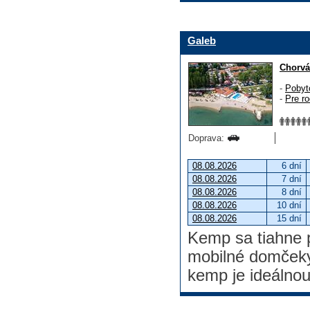
Galeb
Chorvá
-
Pobyt
-
Pre ro
Doprava:
08.08.2026
6 dní
08.08.2026
7 dní
08.08.2026
8 dní
08.08.2026
10 dní
08.08.2026
15 dní
Kemp sa tiahne p
mobilné domčeky
kemp je ideálnou