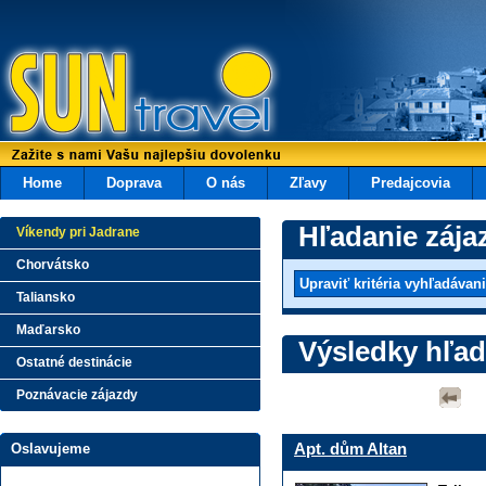
Home
Doprava
O nás
Zľavy
Predajcovia
Hľadanie zája
Víkendy pri Jadrane
Chorvátsko
Taliansko
Maďarsko
Výsledky hľad
Ostatné destinácie
Poznávacie zájazdy
Apt. dům Altan
Oslavujeme