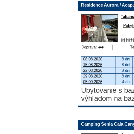
Residence Aurora / Acap
Talian
-
Pobyt
Doprava:
Te
08.08.2026
8 dní
15.08.2026
8 dní
22.08.2026
8 dní
29.08.2026
8 dní
05.09.2026
4 dni
Ubytovanie s ba
výhľadom na baz
Camping Senia Cala Cany