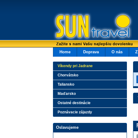
Home
Doprava
O nás
Z
Víkendy pri Jadrane
Chorvátsko
Taliansko
Maďarsko
Ostatné destinácie
Poznávacie zájazdy
Oslavujeme