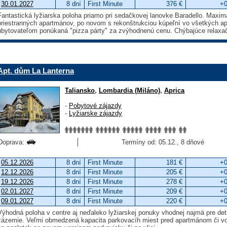
30.01.2027
8 dní
First Minute
376 €
+0
Fantastická lyžiarska poloha priamo pri sedačkovej lanovke Baradello. Maximá
priestranných apartmánov, po novom s rekonštrukciou kúpeľní vo všetkých a
ubytovateľom ponúkaná "pizza párty" za zvýhodnenú cenu. Chýbajúce relaxa
Apt. dům La Lanterna
Taliansko
,
Lombardia (Miláno)
,
Aprica
-
Pobytové zájazdy
-
Lyžiarske zájazdy
Doprava:
Termíny od: 05.12., 8 dňové
05.12.2026
8 dní
First Minute
181 €
+0
12.12.2026
8 dní
First Minute
205 €
+0
19.12.2026
8 dní
First Minute
278 €
+0
02.01.2027
8 dní
First Minute
209 €
+0
09.01.2027
8 dní
First Minute
220 €
+0
Výhodná poloha v centre aj neďaleko lyžiarskej ponuky vhodnej najmä pre det
zázemie. Veľmi obmedzená kapacita parkovacíh miest pred apartmánom či vo 