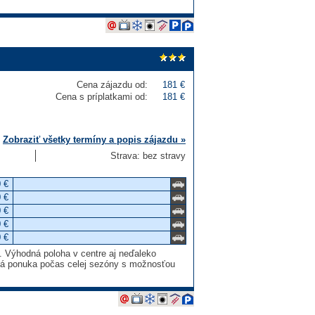
Cena zájazdu od:
181 €
Cena s príplatkami od:
181 €
Zobraziť všetky termíny a popis zájazdu »
Strava: bez stravy
 €
 €
 €
 €
 €
. Výhodná poloha v centre aj neďaleko
nová ponuka počas celej sezóny s možnosťou