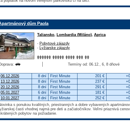
za poplatok na novom verejnom parkovisku či na ulici.
Apartmánový dům Paola
Taliansko
,
Lombardia (Miláno)
,
Aprica
-
Pobytové zájazdy
-
Lyžiarske zájazdy
Doprava:
Termíny od: 06.12., 6, 8 dňové
06.12.2026
8 dní
First Minute
201 €
+0
13.12.2026
8 dní
First Minute
237 €
+0
20.12.2026
8 dní
First Minute
291 €
+0
05.01.2027
6 dní
First Minute
181 €
+0
10.01.2027
8 dní
First Minute
252 €
+0
Novinka s ponukou kvalitných, priestranných a dobre vybavených apartmánov
lyžiarskej časti vhodnej najmä pre deti a začiatočníkov. Veľmi priaznivá ce
skrátených pobytov na požiadanie.