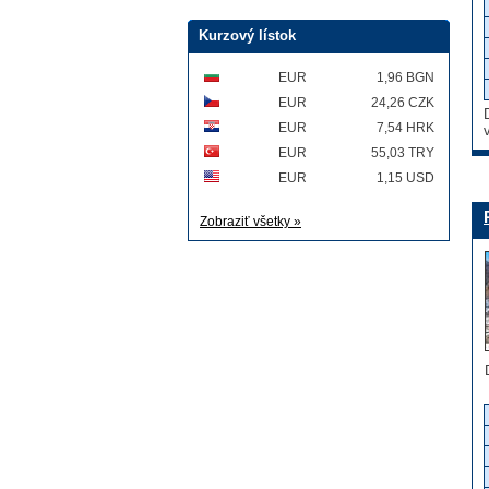
Kurzový lístok
EUR
1,96 BGN
EUR
24,26 CZK
EUR
7,54 HRK
EUR
55,03 TRY
EUR
1,15 USD
Zobraziť všetky »