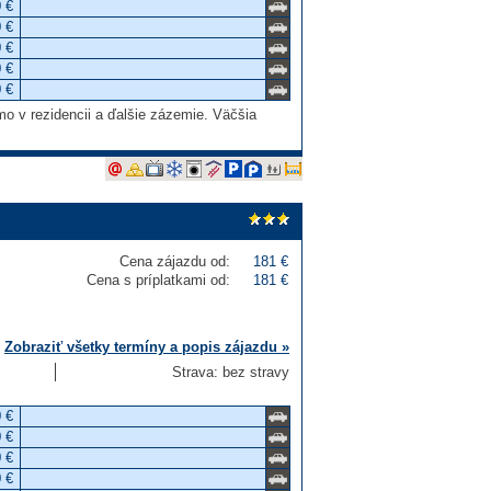
 €
 €
 €
 €
 €
mo v rezidencii a ďalšie zázemie. Väčšia
Cena zájazdu od:
181 €
Cena s príplatkami od:
181 €
Zobraziť všetky termíny a popis zájazdu »
Strava: bez stravy
 €
 €
 €
 €