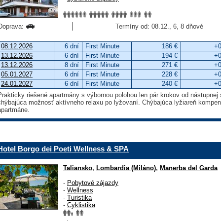
Doprava:
Termíny od: 08.12., 6, 8 dňové
08.12.2026
6 dní
First Minute
186 €
+0
13.12.2026
6 dní
First Minute
194 €
+0
13.12.2026
8 dní
First Minute
271 €
+0
05.01.2027
6 dní
First Minute
228 €
+0
24.01.2027
6 dní
First Minute
240 €
+0
Prakticky riešené apartmány s výbornou polohou len pár krokov od nástupnej
chýbajúca možnosť aktívneho relaxu po lyžovaní. Chýbajúca lyžiareň kompe
apartmáne.
Hotel Borgo dei Poeti Wellness & SPA
Taliansko
,
Lombardia (Miláno)
,
Manerba del Garda
-
Pobytové zájazdy
-
Wellness
-
Turistika
-
Cyklistika