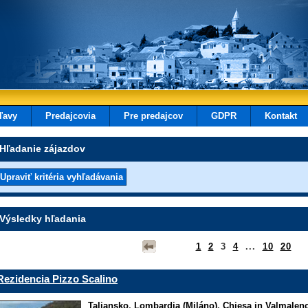
ľavy
Predajcovia
Pre predajcov
GDPR
Kontakt
Hľadanie zájazdov
Výsledky hľadania
1
2
3
4
...
10
20
Rezidencia Pizzo Scalino
Taliansko
,
Lombardia (Miláno)
,
Chiesa in Valmalen