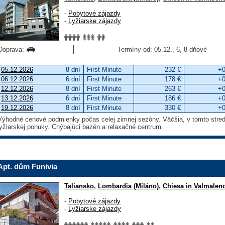
-
Pobytové zájazdy
-
Lyžiarske zájazdy
Doprava:
Termíny od: 05.12., 6, 8 dňové
05.12.2026
8 dní
First Minute
232 €
+0
06.12.2026
6 dní
First Minute
178 €
+0
12.12.2026
8 dní
First Minute
263 €
+0
13.12.2026
6 dní
First Minute
186 €
+0
19.12.2026
8 dní
First Minute
330 €
+0
Výhodné cenové podmienky počas celej zimnej sezóny. Väčšia, v tomto stred
lyžiarskej ponuky. Chýbajúci bazén a relaxačné centrum.
Apt. dům Funivia
Taliansko
,
Lombardia (Miláno)
,
Chiesa in Valmalen
-
Pobytové zájazdy
-
Lyžiarske zájazdy