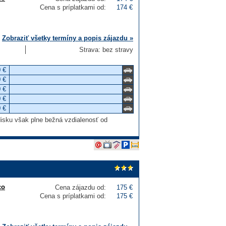
Cena s príplatkami od:
174 €
Zobraziť všetky termíny a popis zájazdu »
Strava: bez stravy
 €
 €
 €
 €
 €
isku však plne bežná vzdialenosť od
co
Cena zájazdu od:
175 €
Cena s príplatkami od:
175 €