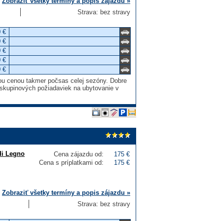
Zobraziť všetky termíny a popis zájazdu »
Strava: bez stravy
 €
 €
 €
 €
 €
ou cenou takmer počsas celej sezóny. Dobre
e skupinových požiadaviek na ubytovanie v
 di Legno
Cena zájazdu od:
175 €
Cena s príplatkami od:
175 €
Zobraziť všetky termíny a popis zájazdu »
Strava: bez stravy