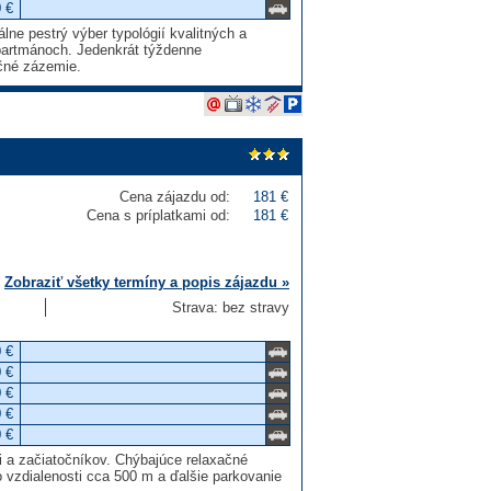
 €
lne pestrý výber typológií kvalitných a
partmánoch. Jedenkrát týždenne
čné zázemie.
Cena zájazdu od:
181 €
Cena s príplatkami od:
181 €
Zobraziť všetky termíny a popis zájazdu »
Strava: bez stravy
 €
 €
 €
 €
 €
i a začiatočníkov. Chýbajúce relaxačné
vzdialenosti cca 500 m a ďalšie parkovanie