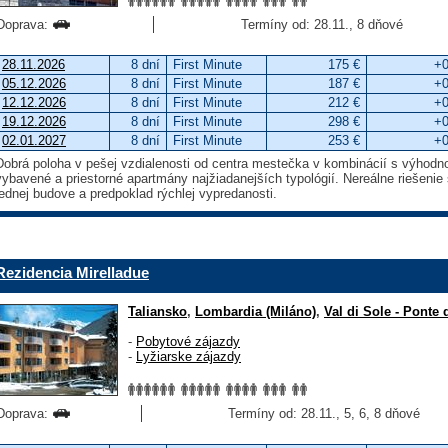
Doprava:
Termíny od: 28.11., 8 dňové
28.11.2026
8 dní
First Minute
175 €
+0
05.12.2026
8 dní
First Minute
187 €
+0
12.12.2026
8 dní
First Minute
212 €
+0
19.12.2026
8 dní
First Minute
298 €
+0
02.01.2027
8 dní
First Minute
253 €
+0
Dobrá poloha v pešej vzdialenosti od centra mestečka v kombinácií s výhodn
vybavené a priestorné apartmány najžiadanejších typológií. Nereálne riešeni
jednej budove a predpoklad rýchlej vypredanosti.
Rezidencia Mirelladue
Taliansko
,
Lombardia (Miláno)
,
Val di Sole - Ponte
-
Pobytové zájazdy
-
Lyžiarske zájazdy
Doprava:
Termíny od: 28.11., 5, 6, 8 dňové