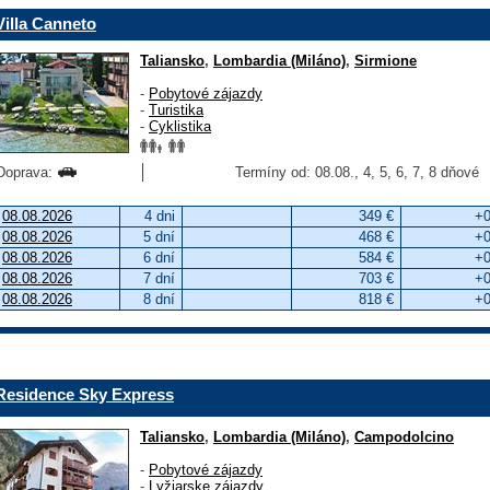
Villa Canneto
Taliansko
,
Lombardia (Miláno)
,
Sirmione
-
Pobytové zájazdy
-
Turistika
-
Cyklistika
Doprava:
Termíny od: 08.08., 4, 5, 6, 7, 8 dňové
08.08.2026
4 dni
349 €
+0
08.08.2026
5 dní
468 €
+0
08.08.2026
6 dní
584 €
+0
08.08.2026
7 dní
703 €
+0
08.08.2026
8 dní
818 €
+0
Residence Sky Express
Taliansko
,
Lombardia (Miláno)
,
Campodolcino
-
Pobytové zájazdy
-
Lyžiarske zájazdy