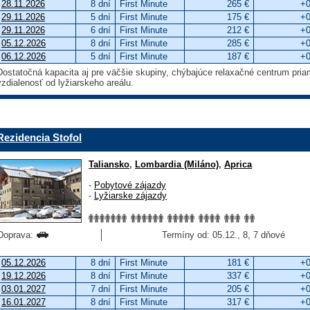
28.11.2026
8 dní
First Minute
265 €
+0
29.11.2026
5 dní
First Minute
175 €
+0
29.11.2026
6 dní
First Minute
212 €
+0
05.12.2026
8 dní
First Minute
285 €
+0
06.12.2026
5 dní
First Minute
187 €
+0
Dostatočná kapacita aj pre väčšie skupiny, chýbajúce relaxačné centrum pria
vzdialenosť od lyžiarskeho areálu.
Rezidencia Stofol
Taliansko
,
Lombardia (Miláno)
,
Aprica
-
Pobytové zájazdy
-
Lyžiarske zájazdy
Doprava:
Termíny od: 05.12., 8, 7 dňové
05.12.2026
8 dní
First Minute
181 €
+0
19.12.2026
8 dní
First Minute
337 €
+0
03.01.2027
7 dní
First Minute
205 €
+0
16.01.2027
8 dní
First Minute
317 €
+0