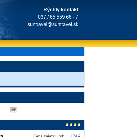
Rýchly kontakt
037 / 65 559 66 - 7
suntravel@suntravel.sk
co
Cena zájazdu od:
174 €