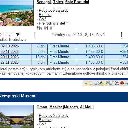
Senegal
,
Thies
,
Saly Portudal
-
Pobytové zájazdy
-
Exotika
-
Golf
-
Pre rodiny s deťmi
Doprava:
Termíny od: 02.10., 8, 15 dňové
odlet: Bratislava
02.10.2026
8 dní
First Minute
1 406,30 €
+354
20.11.2026
8 dní
First Minute
1 455,30 €
+354
20.11.2026
15 dní
First Minute
2 400,30 €
+354
27.11.2026
8 dní
First Minute
1 455,30 €
+354
Hotel postavený v typickom africkom štýle sa nachádza v pokojnej časti obľú
pláži lemovanej kokosovými palmami. 18-jamkové golfové ihrisko v blízkosti h
Kempinski Muscat
Omán
,
Maskat (Muscat)
,
Al Mouj
-
Pobytové zájazdy
-
Exotika
-
Golf