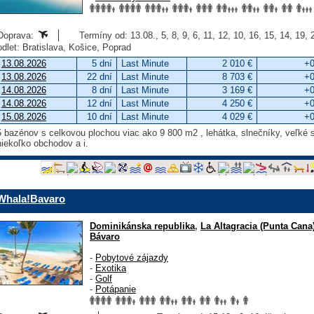
Doprava:
Termíny od: 13.08., 5, 8, 9, 6, 11, 12, 10, 16, 15, 14, 19,
odlet: Bratislava, Košice, Poprad
13.08.2026
5 dní
Last Minute
2 010 €
+0
13.08.2026
22 dní
Last Minute
8 703 €
+0
14.08.2026
8 dní
Last Minute
3 169 €
+0
14.08.2026
12 dní
Last Minute
4 250 €
+0
15.08.2026
10 dní
Last Minute
4 029 €
+0
5 bazénov s celkovou plochou viac ako 9 800 m2 , lehátka, slnečníky, veľké s
niekoľko obchodov a i.
Whala!Bavaro
Dominikánska republika
,
La Altagracia (Punta Cana
Bávaro
-
Pobytové zájazdy
-
Exotika
-
Golf
-
Potápanie