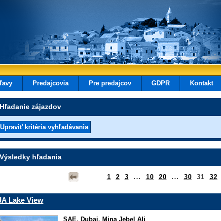
ľavy
Predajcovia
Pre predajcov
GDPR
Kontakt
Hľadanie zájazdov
Výsledky hľadania
1
2
3
...
10
20
...
30
31
32
JA Lake View
SAE
,
Dubaj
,
Mina Jebel Ali