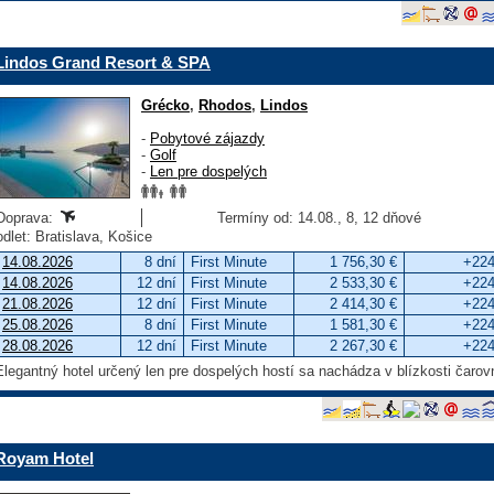
Lindos Grand Resort & SPA
Grécko
,
Rhodos
,
Lindos
-
Pobytové zájazdy
-
Golf
-
Len pre dospelých
Doprava:
Termíny od: 14.08., 8, 12 dňové
odlet: Bratislava, Košice
14.08.2026
8 dní
First Minute
1 756,30 €
+224
14.08.2026
12 dní
First Minute
2 533,30 €
+224
21.08.2026
12 dní
First Minute
2 414,30 €
+224
25.08.2026
8 dní
First Minute
1 581,30 €
+224
28.08.2026
12 dní
First Minute
2 267,30 €
+224
Elegantný hotel určený len pre dospelých hostí sa nachádza v blízkosti čarov
Royam Hotel