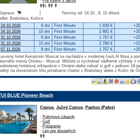
-
Pre rodiny s deťmi
Doprava:
Termíny od: 24.10., 8, 15 dňové
odlet: Bratislava, Košice
24.10.2026
8 dní
First Minute
1 830 €
+20
24.10.2026
15 dní
First Minute
2 881 €
+20
31.10.2026
8 dní
First Minute
1 767 €
+20
31.10.2026
15 dní
First Minute
2 780 €
+20
07.11.2026
8 dní
First Minute
1 767 €
+20
Luxusný hotel Kempinski Muscat sa nachádza v modernej časti Al Mouj a po
hlavného mesta Ománu – Muscat. Môžete si vychutnať nádherné výhľady z infi
hodnotenej hotelovej reštaurácie v Ománe alebo zahrať si golf v jedinom 18
jediný na slovenskom trhu prinášame charter z Bratislavy alebo z Košíc do O
TUI BLUE Pioneer Beach
Cyprus
,
Južný Cyprus
,
Paphos (Pafos)
-
Pobytové zájazdy
-
Golf
-
Potápanie
-
Len pre dospelých