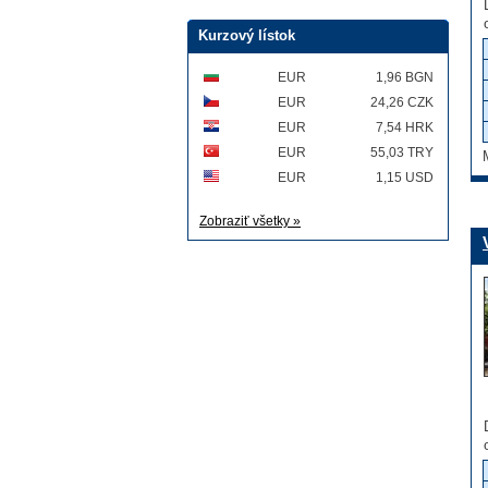
Kurzový lístok
EUR
1,96 BGN
EUR
24,26 CZK
EUR
7,54 HRK
EUR
55,03 TRY
EUR
1,15 USD
Zobraziť všetky »