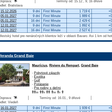
Doprava:
Termíny od: 15.12., 9, 16 dňové
odlet: Bratislava
15.12.2026
9 dní
First Minute
1 719 €
+0
05.01.2027
9 dní
First Minute
1 889 €
+0
05.01.2027
16 dní
First Minute
2 429 €
+0
12.01.2027
9 dní
First Minute
1 892 €
+0
12.01.2027
16 dní
First Minute
2 527 €
+0
Mestský hotel pre nenáročných klientov leží v oblasti Bavaro. Asi 1 km od ho
Veranda Grand Baie
Maurícius
,
Riviere du Rempart
,
Grand Baie
-
Pobytové zájazdy
-
Exotika
-
Golf
-
Potápanie
-
Pre rodiny s deťmi
Doprava:
Termíny od: 16.01., 9 dňové
odlet: Viedeň
16.01.2027
9 dní
First Minute
1 939 €
+0