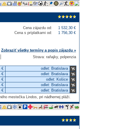
Cena zájazdu od:
1 532,30 €
Cena s príplatkami od:
1 756,30 €
Zobraziť všetky termíny a popis zájazdu »
Strava: raňajky, polpenzia
 €
odlet: Bratislava
 €
odlet: Bratislava
 €
odlet: Košice
 €
odlet: Bratislava
 €
odlet: Bratislava
ného mestečka Lindos, pri nádhernej pláži.