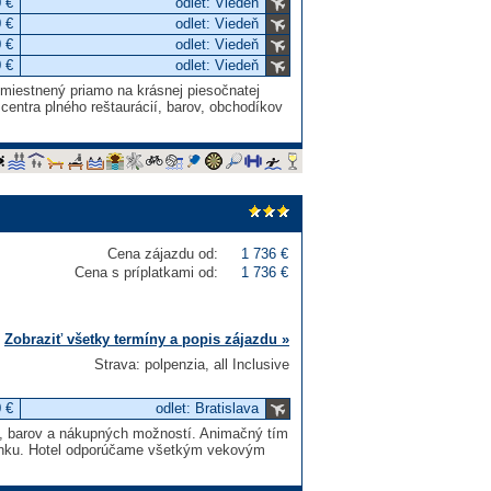
 €
odlet: Viedeň
 €
odlet: Viedeň
 €
odlet: Viedeň
 €
odlet: Viedeň
umiestnený priamo na krásnej piesočnatej
centra plného reštaurácií, barov, obchodíkov
Cena zájazdu od:
1 736 €
Cena s príplatkami od:
1 736 €
Zobraziť všetky termíny a popis zájazdu »
Strava: polpenzia, all Inclusive
 €
odlet: Bratislava
cií, barov a nákupných možností. Animačný tím
lenku. Hotel odporúčame všetkým vekovým