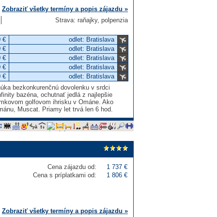
Zobraziť všetky termíny a popis zájazdu »
Strava: raňajky, polpenzia
 €
odlet: Bratislava
 €
odlet: Bratislava
 €
odlet: Bratislava
 €
odlet: Bratislava
 €
odlet: Bratislava
núka bezkonkurenčnú dovolenku v srdci
nity bazéna, ochutnať jedlá z najlepšie
-jamkovom golfovom ihrisku v Ománe. Ako
mánu, Muscat. Priamy let trvá len 6 hod.
Cena zájazdu od:
1 737 €
Cena s príplatkami od:
1 806 €
Zobraziť všetky termíny a popis zájazdu »