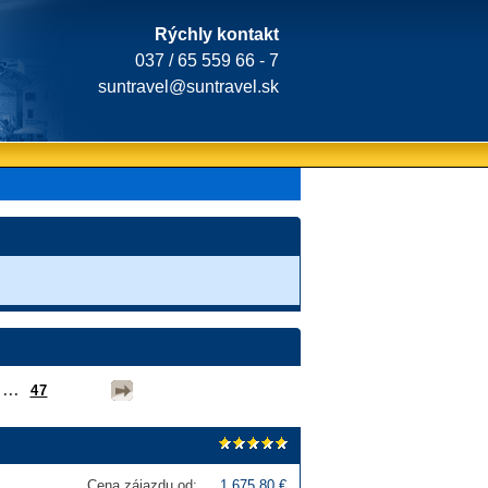
Rýchly kontakt
037 / 65 559 66 - 7
suntravel@suntravel.sk
...
47
Cena zájazdu od:
1 675,80 €