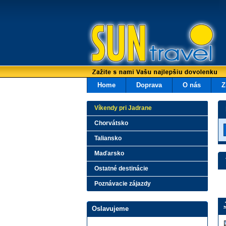
Home
Doprava
O nás
Z
Víkendy pri Jadrane
Chorvátsko
Taliansko
Maďarsko
Ostatné destinácie
Poznávacie zájazdy
Oslavujeme