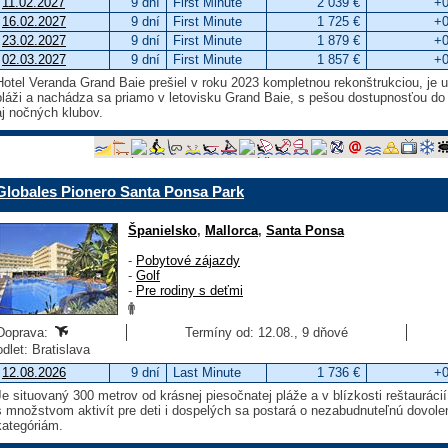
11.02.2027
9 dní
First Minute
2 039 €
+0
16.02.2027
9 dní
First Minute
1 725 €
+0
23.02.2027
9 dní
First Minute
1 879 €
+0
02.03.2027
9 dní
First Minute
1 857 €
+0
Hotel Veranda Grand Baie prešiel v roku 2023 kompletnou rekonštrukciou, je 
pláži a nachádza sa priamo v letovisku Grand Baie, s pešou dostupnosťou do 
aj nočných klubov.
Globales Pionero Santa Ponsa Park
Španielsko
,
Mallorca
,
Santa Ponsa
-
Pobytové zájazdy
-
Golf
-
Pre rodiny s deťmi
Doprava:
Termíny od: 12.08., 9 dňové
odlet: Bratislava
12.08.2026
9 dní
Last Minute
1 736 €
+0
Je situovaný 300 metrov od krásnej piesočnatej pláže a v blízkosti reštaurá
s množstvom aktivít pre deti i dospelých sa postará o nezabudnuteľnú dovo
kategóriám.