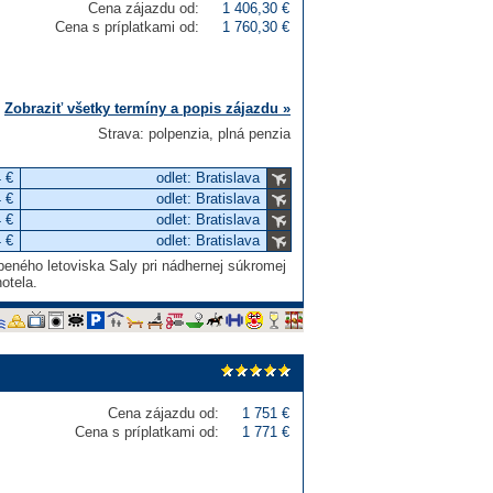
Cena zájazdu od:
1 406,30 €
Cena s príplatkami od:
1 760,30 €
Zobraziť všetky termíny a popis zájazdu »
Strava: polpenzia, plná penzia
 €
odlet: Bratislava
 €
odlet: Bratislava
 €
odlet: Bratislava
 €
odlet: Bratislava
beného letoviska Saly pri nádhernej súkromej
otela.
Cena zájazdu od:
1 751 €
Cena s príplatkami od:
1 771 €