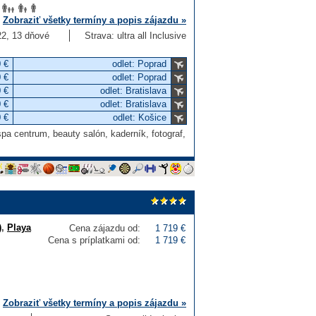
Zobraziť všetky termíny a popis zájazdu »
 22, 13 dňové
Strava: ultra all Inclusive
 €
odlet: Poprad
 €
odlet: Poprad
 €
odlet: Bratislava
 €
odlet: Bratislava
 €
odlet: Košice
pa centrum, beauty salón, kaderník, fotograf,
)
,
Playa
Cena zájazdu od:
1 719 €
Cena s príplatkami od:
1 719 €
Zobraziť všetky termíny a popis zájazdu »