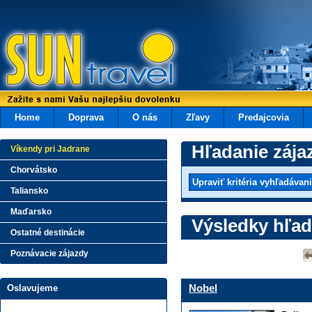
Home
Doprava
O nás
Zľavy
Predajcovia
Hľadanie zája
Víkendy pri Jadrane
Chorvátsko
Taliansko
Maďarsko
Výsledky hľad
Ostatné destinácie
Poznávacie zájazdy
Nobel
Oslavujeme