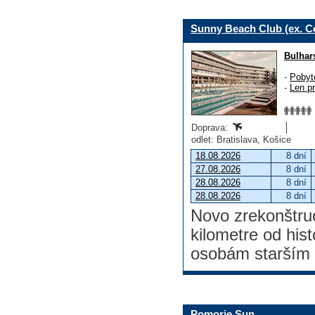
Sunny Beach Club (ex. C
Bulhar
-
Pobyt
-
Len p
Doprava:
odlet: Bratislava, Košice
18.08.2026
8 dní
27.08.2026
8 dní
28.08.2026
8 dní
28.08.2026
8 dní
Novo zrekonštruo
kilometre od his
osobám starším 
Pomorie Sun