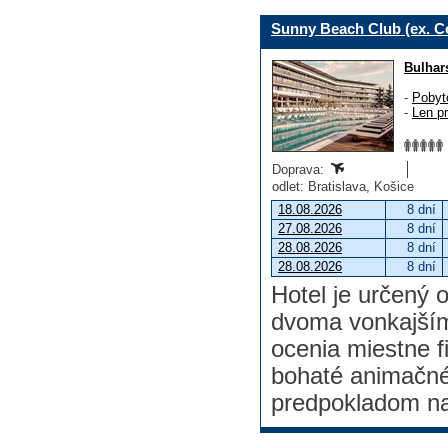
Sunny Beach Club (ex. C
Bulhar
-
Pobyt
-
Len p
Doprava:
odlet: Bratislava, Košice
18.08.2026
8 dní
27.08.2026
8 dní
28.08.2026
8 dní
28.08.2026
8 dní
Hotel je určený 
dvoma vonkajším
ocenia miestne f
bohaté animačné
predpokladom na 