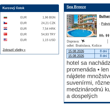
Sea Breeze
Kurzový lístok
Bulhar
EUR
1,96 BGN
EUR
24,21 CZK
-
Pobyt
EUR
7,54 HRK
EUR
54,93 TRY
EUR
1,15 USD
Doprava:
odlet: Bratislava, Košice
Zobraziť všetky »
15.08.2026
8 dní
15.08.2026
8 dní
hotel sa nachádza
promenáda • len
nájdete množstv
suvenírmi, rôzne
medzinárodnú kuc
a dospelých