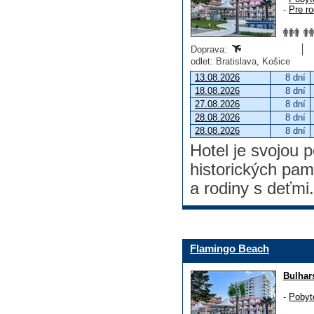
-
Pre ro
Doprava:
odlet: Bratislava, Košice
13.08.2026
8 dní
18.08.2026
8 dní
27.08.2026
8 dní
28.08.2026
8 dní
28.08.2026
8 dní
Hotel je svojou 
historických pam
a rodiny s deťmi.
Flamingo Beach
Bulhar
-
Pobyt