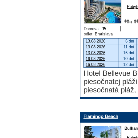
-
Pobyt
Doprava:
odlet: Bratislava
13.08.2026
6 dní
13.08.2026
11 dní
13.08.2026
15 dní
16.08.2026
10 dní
16.08.2026
12 dní
Hotel Bellevue B
piesočnatej pláž
piesočnatá pláž,
Flamingo Beach
Bulhar
-
Pobyt