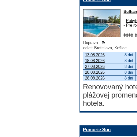
Bulhar
-
Pobyt
-
Pre ro
Doprava:
odlet: Bratislava, Košice
13.08.2026
8 dní
18.08.2026
8 dní
27.08.2026
8 dní
28.08.2026
8 dní
28.08.2026
8 dní
Renovovaný hotel
plážovej promen
hotela.
Pomorie Sun