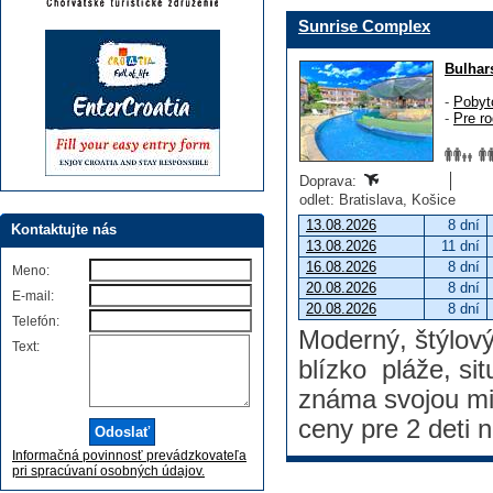
Sunrise Complex
Bulhar
-
Pobyt
-
Pre ro
Doprava:
odlet: Bratislava, Košice
13.08.2026
8 dní
Kontaktujte nás
13.08.2026
11 dní
16.08.2026
8 dní
Meno:
20.08.2026
8 dní
E-mail:
20.08.2026
8 dní
Telefón:
Moderný, štýlov
Text:
blízko pláže, sit
známa svojou mi
ceny pre 2 deti n
Informačná povinnosť prevádzkovateľa
pri spracúvaní osobných údajov.