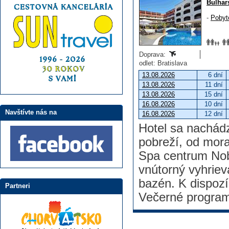
Bulhar
-
Pobyt
Doprava:
odlet: Bratislava
13.08.2026
6 dní
13.08.2026
11 dní
13.08.2026
15 dní
16.08.2026
10 dní
Navštívte nás na
16.08.2026
12 dní
Hotel sa nachádza
pobreží, od mora
Spa centrum Nob
vnútorný vyhriev
bazén. K dispozíc
Partneri
Večerné program