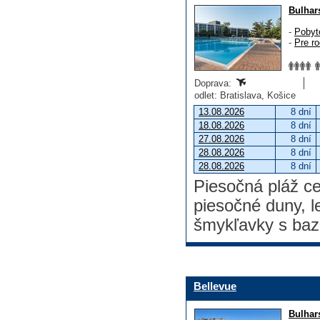
Bulhar
-
Pobyt
-
Pre ro
Doprava:
odlet: Bratislava, Košice
13.08.2026
8 dní
18.08.2026
8 dní
27.08.2026
8 dní
28.08.2026
8 dní
28.08.2026
8 dní
Piesočná pláž c
piesočné duny, l
šmykľavky s baz
Bellevue
Bulhar