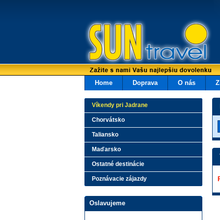
Home
Doprava
O nás
Z
Víkendy pri Jadrane
Chorvátsko
Taliansko
Maďarsko
Ostatné destinácie
Poznávacie zájazdy
Oslavujeme