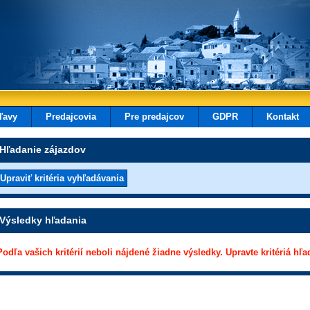
ľavy
Predajcovia
Pre predajcov
GDPR
Kontakt
Hľadanie zájazdov
Výsledky hľadania
Podľa vašich kritérií neboli nájdené žiadne výsledky. Upravte kritériá hľa