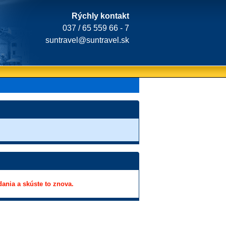
Rýchly kontakt
037 / 65 559 66 - 7
suntravel@suntravel.sk
dania a skúste to znova.