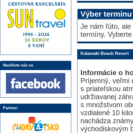
Výber termínu
Je nám ľúto, ale
termíny. Vyberte
Kalamaki Beach Resort
Navštívte nás na
Informácie o ho
Príjemný, veľmi
s priateľskou at
udržiavanej záhr
s množstvom obch
Partneri
vzdialené 10 kil
nachádza známy K
východiskovým b