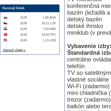
konferenčná mie
Kurzový lístok
bazén (ležadlá a
EUR
1,96 BGN
detský bazén
EUR
24,21 CZK
detské ihrisko
EUR
7,54 HRK
miniklub (v prev
EUR
54,93 TRY
EUR
1,15 USD
Vybavenie izby
Zobraziť všetky »
Štandardná iz
centrálne ovláda
telefón
TV so satelitný
vlastné sociálne
Wi-Fi (zadarmo)
mini chladnička 
trezor (zadarmo)
balkón alebo ter