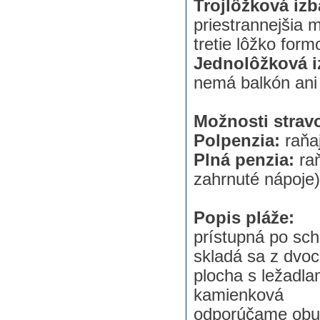
Trojlôžková iz
priestrannejšia 
tretie lôžko form
Jednolôžková 
nemá balkón ani
Možnosti strav
Polpenzia:
raňa
Plná penzia:
ra
zahrnuté nápoje)
Popis pláže:
prístupná po sc
skladá sa z dvoc
plocha s ležadla
kamienková
odporúčame obu