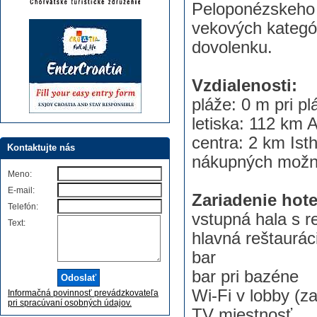
Peloponézskeho 
vekových kategór
dovolenku.
Vzdialenosti:
pláže: 0 m pri pl
letiska: 112 km 
centra: 2 km Ist
Kontaktujte nás
nákupných možn
Meno:
E-mail:
Zariadenie hote
Telefón:
vstupná hala s r
Text:
hlavná reštaurác
bar
bar pri bazéne
Wi-Fi v lobby (z
Informačná povinnosť prevádzkovateľa
pri spracúvaní osobných údajov.
TV miestnosť