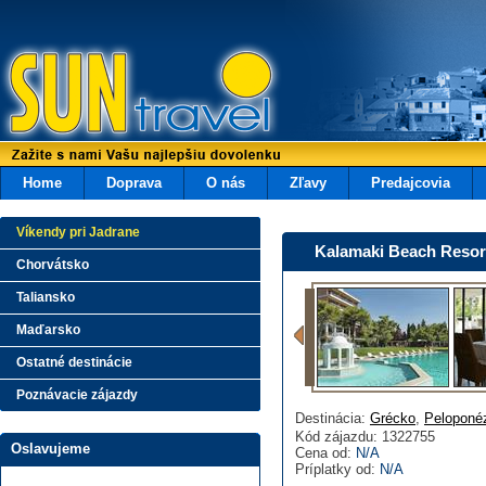
Home
Doprava
O nás
Zľavy
Predajcovia
Víkendy pri Jadrane
Kalamaki Beach Resor
Chorvátsko
Taliansko
Maďarsko
Ostatné destinácie
Poznávacie zájazdy
Destinácia:
Grécko
,
Peloponé
Kód zájazdu: 1322755
Oslavujeme
Cena od:
N/A
Príplatky od:
N/A