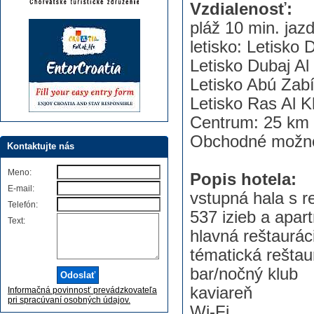
Vzdialenosť:
pláž 10 min. jaz
letisko: Letisk
Letisko Dubaj 
Letisko Abú Za
Letisko Ras Al
Centrum: 25 km
Obchodné možnos
Kontaktujte nás
Meno:
Popis hotela:
E-mail:
vstupná hala s r
Telefón:
537 izieb a apa
Text:
hlavná reštaurác
tématická reštaur
bar/nočný klub
kaviareň
Informačná povinnosť prevádzkovateľa
pri spracúvaní osobných údajov.
Wi-Fi