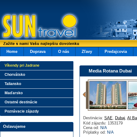
Home
Doprava
O nás
Zľavy
Predajcovia
Víkendy pri Jadrane
Media Rotana Dubai
Chorvátsko
Taliansko
Maďarsko
Ostatné destinácie
Poznávacie zájazdy
Destinácia:
SAE
,
Dubaj
,
Al Ba
Kód zájazdu: 1353179
Oslavujeme
Cena od:
N/A
Príplatky od:
N/A