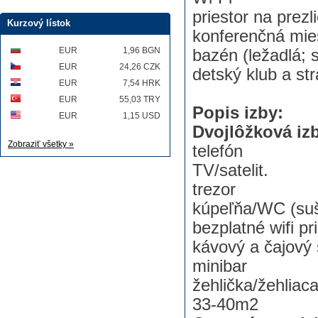
priestor na prezl
Kurzový lístok
konferenčná mie
EUR
1,96 BGN
bazén (ležadlá; 
EUR
24,26 CZK
detský klub a str
EUR
7,54 HRK
EUR
55,03 TRY
Popis izby:
EUR
1,15 USD
Dvojlôžková iz
Zobraziť všetky »
telefón
TV/satelit.
trezor
kúpeľňa/WC (suš
bezplatné wifi pr
kávový a čajový 
minibar
žehlička/žehliac
33-40m2