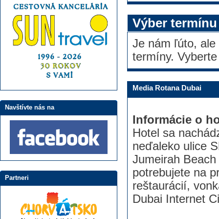
Výber termínu
Je nám ľúto, ale
termíny. Vyberte
Media Rotana Dubai
Navštívte nás na
Informácie o ho
Hotel sa nachádz
neďaleko ulice S
Jumeirah Beach 
potrebujete na p
Partneri
reštaurácií, von
Dubai Internet C