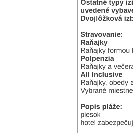
Ostatné typy iz
uvedené vybave
Dvojlôžková izb
Stravovanie:
Raňajky
Raňajky formou 
Polpenzia
Raňajky a večer
All Inclusive
Raňajky, obedy 
Vybrané miestne 
Popis pláže:
piesok
hotel zabezpečuj