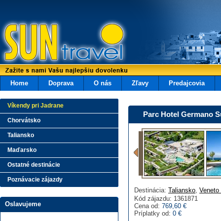
Home
Doprava
O nás
Zľavy
Predajcovia
Víkendy pri Jadrane
Parc Hotel Germano S
Chorvátsko
Taliansko
Maďarsko
Ostatné destinácie
Poznávacie zájazdy
Destinácia:
Taliansko
,
Veneto 
Kód zájazdu: 1361871
Oslavujeme
Cena od:
769,60 €
Príplatky od:
0 €