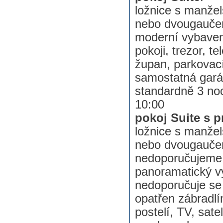
ložnice s manžel
nebo dvougaučem 
moderní vybavení
pokoji, trezor, t
župan, parkovací
samostatná garáž
standardně 3 noc
10:00
pokoj Suite s 
ložnice s manžel
nebo dvougauče
nedoporučujeme 
panoramatický vý
nedoporučuje se 
opatřen zábradlí
postelí, TV, satel