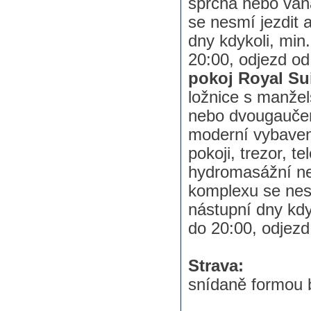
sprcha nebo vana
se nesmí jezdit 
dny kdykoli, min
20:00, odjezd od
pokoj Royal Sui
ložnice s manžel
nebo dvougaučem 
moderní vybavení
pokoji, trezor, t
hydromasážní neb
komplexu se nes
nástupní dny kdy
do 20:00, odjezd
Strava:
snídaně formou 