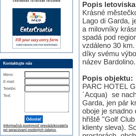
Popis letoviska
Krásné městečko
Lago di Garda, j
a milovníky krásn
spadá pod region
vzdáleno 30 km.
díky svému výbo
název Bardolino.
Kontaktujte nás
Meno:
Popis objektu:
E-mail:
PARC HOTEL GER
Telefón:
´Acqua) se nach
Text:
Garda, jen pár k
oboje je snadno
hřiště "Golf Clu
Informačná povinnosť prevádzkovateľa
klienty sleva). S
pri spracúvaní osobných údajov.
prostorách, obch