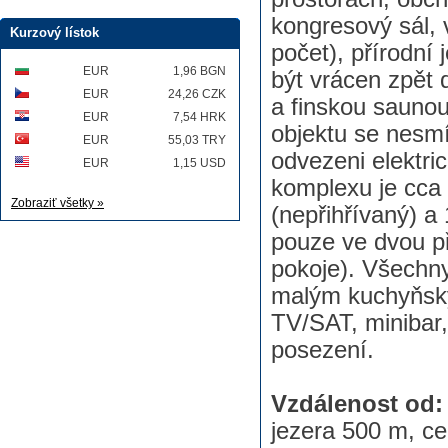
kongresový sál,
Kurzový lístok
počet), přírodní
EUR
1,96 BGN
být vrácen zpět 
EUR
24,26 CZK
a finskou saunou 
EUR
7,54 HRK
objektu se nesmí 
EUR
55,03 TRY
odvezeni elektri
EUR
1,15 USD
komplexu je cca 
Zobraziť všetky »
(nepřihřívaný) a 1
pouze ve dvou př
pokoje). Všechny
malým kuchyňským
TV/SAT, minibar, 
posezení.
Vzdálenost od:
jezera 500 m, c