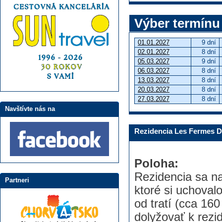
Výber termínu
01.01.2027
9 dní
02.01.2027
8 dní
05.03.2027
9 dní
06.03.2027
8 dní
13.03.2027
8 dní
20.03.2027
8 dní
27.03.2027
8 dní
Navštívte nás na
Rezidencia Les Fermes De
Poloha:
Rezidencia sa na
Partneri
ktoré si uchoval
od tratí (cca 16
dolyžovať k rezi