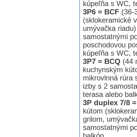
kúpeľňa s WC, t
3P6 = BCF
(36-
(sklokeramické v
umývačka riadu) 
samostatnými pos
poschodovou pos
kúpeľňa s WC, t
3P7 = BCQ
(44 
kuchynským kúto
mikrovlnná rúra 
izby s 2 samost
terasa alebo bal
3P duplex 7/8 
kútom (sklokeram
grilom, umývačka
samostatnými po
balkón