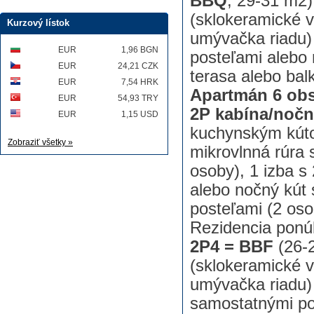
BBQ
, 29-31 m2
(sklokeramické v
Kurzový lístok
umývačka riadu) 
EUR
1,96 BGN
posteľami alebo
EUR
24,21 CZK
terasa alebo bal
EUR
7,54 HRK
Apartmán 6 obs
EUR
54,93 TRY
2P kabína/nočn
EUR
1,15 USD
kuchynským kúto
Zobraziť všetky »
mikrovlnná rúra 
osoby), 1 izba s
alebo nočný kút
posteľami (2 oso
Rezidencia ponúk
2P4 = BBF
(26-
(sklokeramické v
umývačka riadu) 
samostatnými po