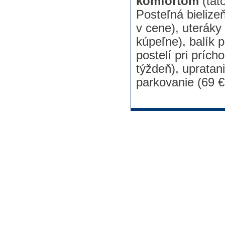
komfortom
(tát
Posteľná bielize
v cene), uteráky
kúpeľne), balík p
postelí pri prích
týždeň), upratani
parkovanie (69 € 