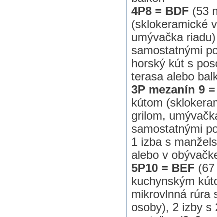
4P8 = BDF
(53 
(sklokeramické v
umývačka riadu) 
samostatnými po
horský kút s po
terasa alebo bal
3P mezanín 9 
kútom (sklokeram
grilom, umývačka
samostatnými po
1 izba s manžels
alebo v obývačk
5P10 = BEF
(67
kuchynským kúto
mikrovlnná rúra 
osoby), 2 izby 