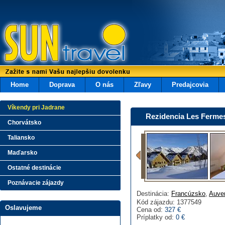
Home
Doprava
O nás
Zľavy
Predajcovia
Víkendy pri Jadrane
Rezidencia Les Fermes
Chorvátsko
Taliansko
Maďarsko
Ostatné destinácie
Poznávacie zájazdy
Destinácia:
Francúzsko
,
Auve
Kód zájazdu: 1377549
Oslavujeme
Cena od:
327 €
Príplatky od:
0 €