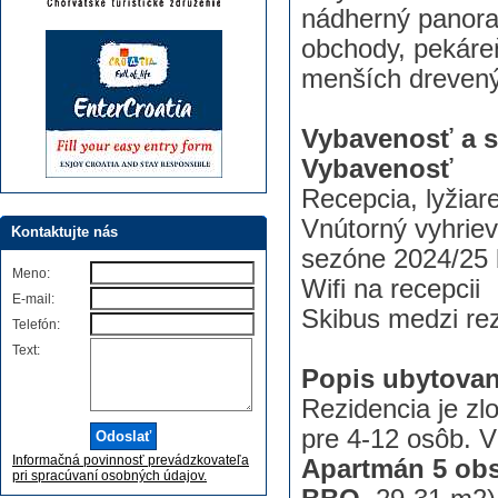
nádherný panoram
obchody, pekáreň
menších drevený
Vybavenosť a s
Vybavenosť
Recepcia, lyžiar
Vnútorný vyhriev
Kontaktujte nás
sezóne 2024/25 
Meno:
Wifi na recepcii
E-mail:
Skibus medzi rez
Telefón:
Text:
Popis ubytovan
Rezidencia je z
pre 4-12 osôb. V
Informačná povinnosť prevádzkovateľa
Apartmán 5 obs
pri spracúvaní osobných údajov.