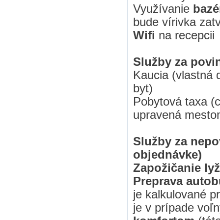
Využívanie
bazé
bude vírivka zat
Wifi
na recepcii
Služby za povi
Kaucia (vlastná 
byt)
Pobytová taxa (c
upravená mesto
Služby za nepo
objednávke)
Zapožičanie ly
Preprava auto
je kalkulované p
je v prípade vo