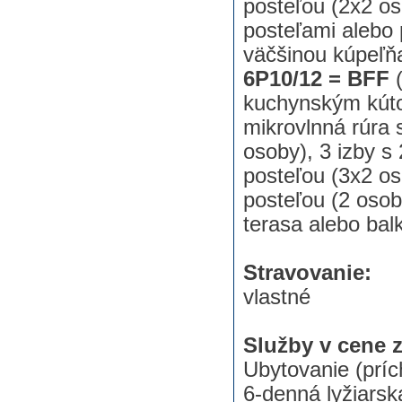
posteľou (2x2 os
posteľami alebo
väčšinou kúpeľň
6P10/12 = BFF
kuchynským kúto
mikrovlnná rúra 
osoby), 3 izby 
posteľou (3x2 os
posteľou (2 oso
terasa alebo bal
Stravovanie:
vlastné
Služby v cene 
Ubytovanie (príc
6-denná lyžiars