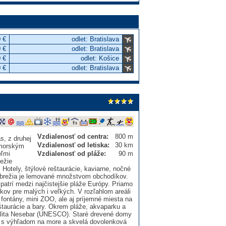
 €
odlet: Bratislava
 €
odlet: Bratislava
 €
odlet: Košice
 €
odlet: Bratislava
Vzdialenosť od centra:
800 m
s, z druhej
Vzdialenosť od letiska:
30 km
ímorským
eľmi
Vzdialenosť od pláže:
90 m
režie
otely, štýlové reštaurácie, kaviarne, nočné
 pobrežia je lemované množstvom obchodíkov.
patrí medzi najčistejšie pláže Európy. Priamo
ov pre malých i veľkých. V rozľahlom areáli
 fontány, mini ZOO, ale aj príjemné miesta na
taurácie a bary. Okrem pláže, akvaparku a
kalita Nesebar (UNESCO). Staré drevené domy
ny s výhľadom na more a skvelá dovolenková