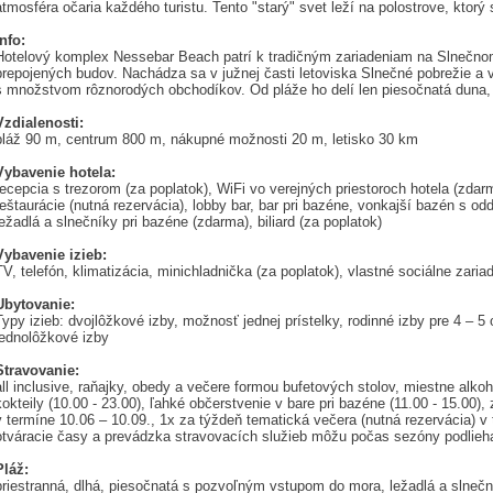
atmosféra očaria každého turistu. Tento "starý" svet leží na polostrove, ktorý
Info:
Hotelový komplex Nessebar Beach patrí k tradičným zariadeniam na Slnečno
prepojených budov. Nachádza sa v južnej časti letoviska Slnečné pobrežie a v
s množstvom rôznorodých obchodíkov. Od pláže ho delí len piesočnatá duna, 
Vzdialenosti:
pláž 90 m, centrum 800 m, nákupné možnosti 20 m, letisko 30 km
Vybavenie hotela:
recepcia s trezorom (za poplatok), WiFi vo verejných priestoroch hotela (zdarm
reštaurácie (nutná rezervácia), lobby bar, bar pri bazéne, vonkajší bazén s od
ležadlá a slnečníky pri bazéne (zdarma), biliard (za poplatok)
Vybavenie izieb:
TV, telefón, klimatizácia, minichladnička (za poplatok), vlastné sociálne zaria
Ubytovanie:
Typy izieb: dvojlôžkové izby, možnosť jednej prístelky, rodinné izby pre 4 – 5
jednolôžkové izby
Stravovanie:
all inclusive, raňajky, obedy a večere formou bufetových stolov, miestne alkoh
kokteily (10.00 - 23.00), ľahké občerstvenie v bare pri bazéne (11.00 - 15.00), 
v termíne 10.06 – 10.09., 1x za týždeň tematická večera (nutná rezervácia) v t
otváracie časy a prevádzka stravovacích služieb môžu počas sezóny podli
Pláž:
priestranná, dlhá, piesočnatá s pozvoľným vstupom do mora, ležadlá a slnečn