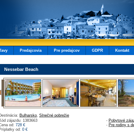
ľavy
Predajcovia
Pre predajcov
GDPR
Kontakt
Nessebar Beach
Destinácia:
Bulharsko
,
Slnečné pobrežie
Kód zájazdu: 1383663
-
Pobytové zája
Cena od:
728 €
-
Pre rodiny s d
Príplatky od:
0 €