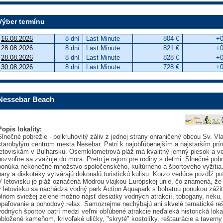
Výber termínu
16.08.2026
8 dní
Last Minute
804 €
+0
28.08.2026
8 dní
Last Minute
821 €
+0
28.08.2026
8 dní
Last Minute
828 €
+0
30.08.2026
8 dní
Last Minute
728 €
+0
Nessebar Beach
Popis lokality:
Slnečné pobrežie - polkruhovitý záliv z jednej strany ohraničený obcou Sv. Vla
starobylým centrom mesta Nesebar. Patrí k najobľúbenejším a najstarším pr
letoviskám v Bulharsku. Osemkilometrová pláž má kvalitný jemný piesok a v
pozvoľne sa zvažuje do mora. Preto je rajom pre rodiny s deťmi. Slnečné pob
ponúka nekonečné množstvo spoločenského, kultúrneho a športového vyžitia. H
bary a diskotéky vytvárajú dokonalú turistickú kulisu. Korzo vedúce pozdĺž
V letovisku je pláž označená Modrou vlajkou Európskej únie, čo znamená, že 
v letovisku sa nachádza vodný park Action Aquapark s bohatou ponukou zážitk
plnom sviežej zelene možno nájsť desiatky vodných atrakcií, tobogany, rieku,
opaľovanie a pohodový relax. Samozrejme nechýbajú ani skvelé tematické reš
vodných športov patrí medzi veľmi obľúbené atrakcie neďaleká historická lo
obložené kameňom, krivoľaké uličky, "skryté" kostolíky, reštaurácie a taver