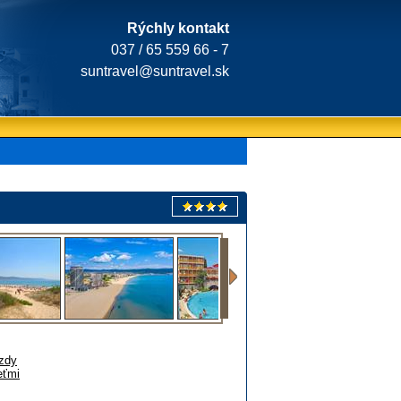
Rýchly kontakt
037 / 65 559 66 - 7
suntravel@suntravel.sk
zdy
eťmi