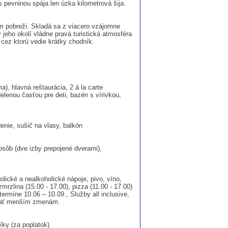
 s pevninou spája len úzka kilometrová šija.
m pobreži. Skladá sa z viacero vzájomne
 jeho okolí vládne pravá turistická atmosféra
cez ktorú vedie krátky chodník.
a), hlavná reštaurácia, 2 á la carte
delenou časťou pre deti, bazén s vírivkou,
denie, sušič na vlasy, balkón
 osôb (dve izby prepojené dverami),
olické a nealkoholické nápoje, pivo, víno,
zmrzlina (15.00 - 17.00), pizza (11.00 - 17.00)
ermíne 10.06 – 10.09., Služby all inclusive,
ehať menším zmenám.
íky (za poplatok)