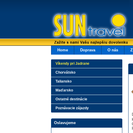
Home
Doprava
O nás
Z
Víkendy pri Jadrane
Chorvátsko
Taliansko
Maďarsko
Ostatné destinácie
Poznávacie zájazdy
Oslavujeme