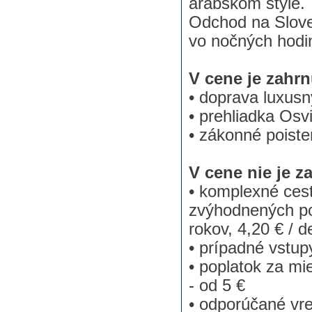
arabskom štýle.
Odchod na Slove
vo nočných hodi
V cene je zahrn
• doprava luxus
• prehliadka Os
• zákonné poiste
V cene nie je z
• komplexné cest
zvýhodnených po
rokov, 4,20 € / 
• prípadné vstup
• poplatok za mi
- od 5 €
• odporúčané vr