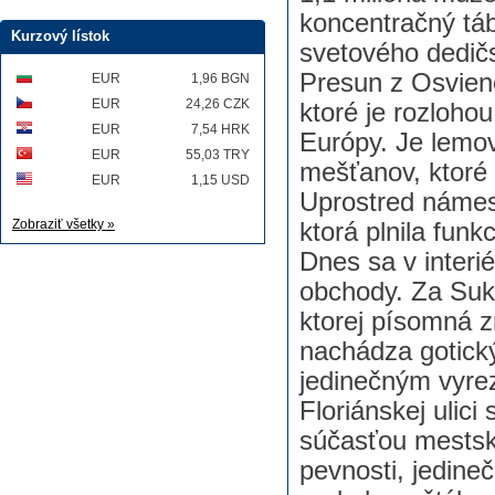
koncentračný tá
Kurzový lístok
svetového dedi
Presun z Osvien
EUR
1,96 BGN
EUR
24,26 CZK
ktoré je rozloh
EUR
7,54 HRK
Európy. Je lemo
EUR
55,03 TRY
mešťanov, ktoré 
EUR
1,15 USD
Uprostred námes
Zobraziť všetky »
ktorá plnila funk
Dnes sa v interi
obchody. Za Suk
ktorej písomná z
nachádza gotick
jedinečným vyre
Floriánskej ulici
súčasťou mestsk
pevnosti, jedine