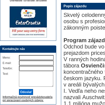
Popis zájazdu
Skvelý celodenn
osobu s profesi
zákonným poist
Program zájazd
Odchod bude vo 
Kontaktujte nás
prejazdom prices
Meno:
V ranných hodin
E-mail:
tábora
Osvienč
Telefón:
koncentračného 
Text:
českom jazyku. 
v areáli bývalýc
I. Vedľa neho nes
nazvali Auschwit
Informačná povinnosť prevádzkovateľa
pri spracúvaní osobných údajov.
1,1 milióna mužo