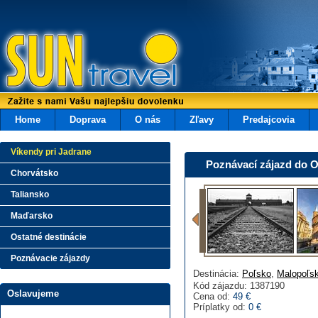
Home
Doprava
O nás
Zľavy
Predajcovia
Víkendy pri Jadrane
Poznávací zájazd do 
Chorvátsko
Taliansko
Maďarsko
Ostatné destinácie
Poznávacie zájazdy
Destinácia:
Poľsko
,
Malopoľsk
Kód zájazdu: 1387190
Oslavujeme
Cena od:
49 €
Príplatky od:
0 €