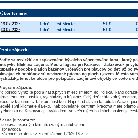
Výber termínu
16.07.2027
1 deň
First Minute
51 €
+0
30.07.2027
1 deň
First Minute
51 €
+0
Popis zájazdu
Poďte sa osviežiť do zaplaveného bývalého vápencového lomu, ktorý po 
prezývku Błękitna Laguna. Modrá lagúna pri Krakowe - Zakrzówek je vyb
kúpanie v podobe piatich bazénov určených pre plavcov od detí až po t
plávajúcich pontónov sú naviazané priamo na plochu jazera. Miesto vá
vychádzky/turistiku alebo pre potapačov zaujímavé objekty vo vode s vid
Program zájazdu:
Po polnoci vyrazíte podľa nástupných miest smerom do Poľska. Ráno dorazí
atmosférou pre turistiku, vychádzky a kúpanie. Celý deň máte voľný program, 
predstáv kúpaním či ľahkou turistikou. Napríklad slávna katedrála Wawel, jed
necelé štyri kilometre ďaleko. Inak povedané, centrum Krakowa máte priamo
vychádzka do Krakowa aj s výkladom. Vo večerných hodinách nasleduje ces
V cene je zahrnuté:
• doprava luxusným klimatizovaným autobusom
• sprievodca
• zákonné poistenie v znení zákona 170/2018 Z. z.