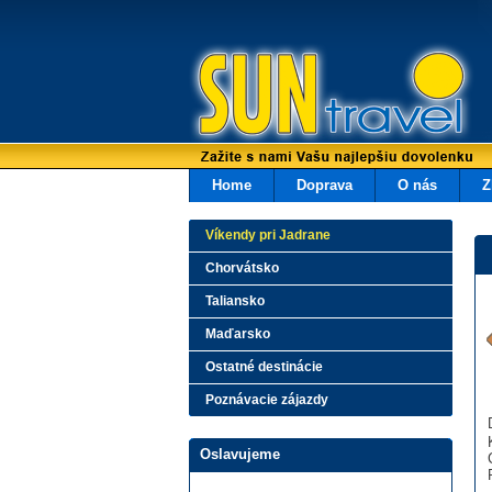
Home
Doprava
O nás
Z
Víkendy pri Jadrane
Chorvátsko
Taliansko
Maďarsko
Ostatné destinácie
Poznávacie zájazdy
Oslavujeme