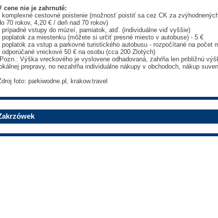
V cene nie je zahrnuté:
• komplexné cestovné poistenie (možnosť poistiť sa cez CK za zvýhodnených
do 70 rokov, 4,20 € / deň nad 70 rokov)
• prípadné vstupy do múzeí, pamiatok, atď. (individuálne viď vyššie)
• poplatok za miestenku (môžete si určiť presné miesto v autobuse) - 5 €
• poplatok za vstup a parkovné turistického autobusu - rozpočítané na počet m
• odporúčané vreckové 50 € na osobu (cca 200 Zlotých)
(Pozn.: Výška vreckového je vyslovene odhadovaná, zahŕňa len približnú výš
lokálnej prepravy, no nezahŕňa individuálne nákupy v obchodoch, nákup suvení
Zdroj foto: parkiwodne.pl, krakow.travel
Zakrzówek