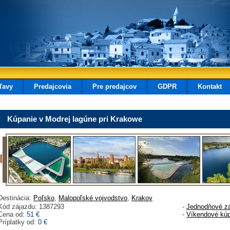
ľavy
Predajcovia
Pre predajcov
GDPR
Kontakt
Kúpanie v Modrej lagúne pri Krakowe
Destinácia:
Poľsko
,
Malopoľské vojvodstvo
,
Krakov
Kód zájazdu: 1387293
-
Jednodňové z
Cena od:
51 €
-
Víkendové kúp
Príplatky od:
0 €