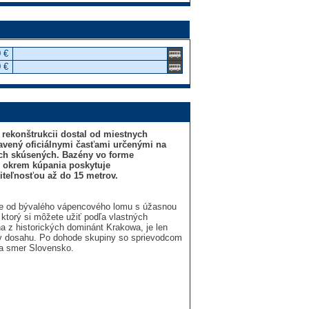
 €
 €
rekonštrukcii dostal od miestnych
avený oficiálnymi časťami určenými na
ých skúsených. Bazény vo forme
m okrem kúpania poskytuje
iteľnosťou až do 15 metrov.
te od bývalého vápencového lomu s úžasnou
ktorý si môžete užiť podľa vlastných
na z historických dominánt Krakowa, je len
 v dosahu. Po dohode skupiny so sprievodcom
ta smer Slovensko.