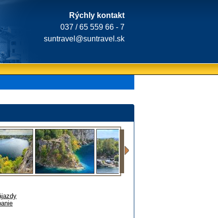
Rýchly kontakt
037 / 65 559 66 - 7
suntravel@suntravel.sk
ájazdy
anie