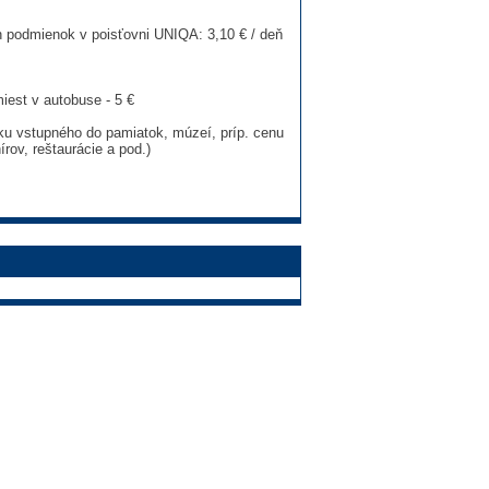
 podmienok v poisťovni UNIQA: 3,10 € / deň
iest v autobuse - 5 €
ku vstupného do pamiatok, múzeí, príp. cenu
rov, reštaurácie a pod.)