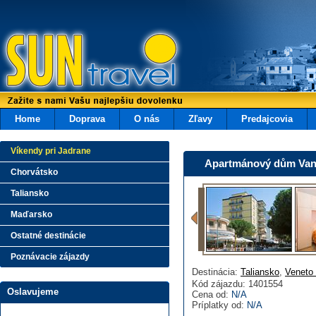
Home
Doprava
O nás
Zľavy
Predajcovia
Víkendy pri Jadrane
Apartmánový dům Van
Chorvátsko
Taliansko
Maďarsko
Ostatné destinácie
Poznávacie zájazdy
Destinácia:
Taliansko
,
Veneto 
Kód zájazdu: 1401554
Oslavujeme
Cena od:
N/A
Príplatky od:
N/A