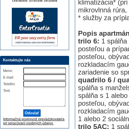
klimatizácia* (pr
mikrovlnná rúra,
* služby za prípl
Popis apartmá
trilo 6:
1 spálňa 
posteľou a príp
posteľou, obýva
Kontaktujte nás
rozkladacím gauč
zariadenie so sp
Meno:
E-mail:
quadrilo 6 / qua
Telefón:
spálňa s manžel
Text:
spálňa s 1 aleb
posteľou, obýva
rozkladacím gauč
1 alebo 2 sociál
Informačná povinnosť prevádzkovateľa
pri spracúvaní osobných údajov.
trilo 5AC:
1 spál