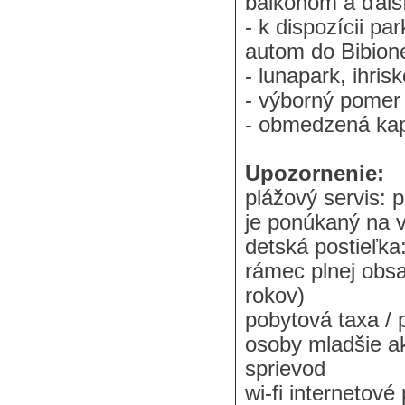
balkónom a ďalš
- k dispozícii pa
autom do Bibion
- lunapark, ihrisk
- výborný pomer 
- obmedzená kapa
Upozornenie:
plážový servis: 
je ponúkaný na v
detská postieľka
rámec plnej obsa
rokov)
pobytová taxa / 
osoby mladšie ak
sprievod
wi-fi internetov