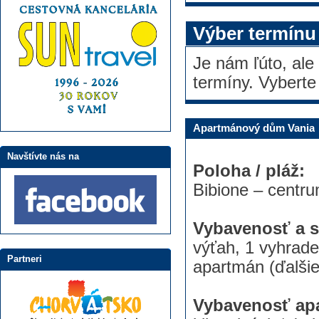
Výber termínu
Je nám ľúto, ale
termíny. Vyberte
Apartmánový dům Vania
Navštívte nás na
Poloha / pláž:
Bibione – centru
Vybavenosť a s
výťah, 1 vyhrade
Partneri
apartmán (ďalšie
Vybavenosť ap