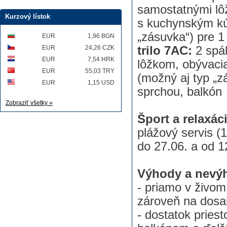
samostatnými lô
Kurzový lístok
s kuchynským kú
„zásuvka“) pre 1
EUR
1,96 BGN
EUR
24,26 CZK
trilo 7AC:
2 spá
EUR
7,54 HRK
lôžkom, obývaci
EUR
55,03 TRY
(možný aj typ „z
EUR
1,15 USD
sprchou, balkón
Zobraziť všetky »
Šport a relaxáci
plážový servis (1
do 27.06. a od 1
Výhody a nevý
- priamo v živom
zároveň na dosa
- dostatok pries