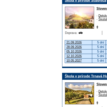
Škola v prírode Štiavnica
Sloven
-
Detsk
-
Škols
Doprava:
21.09.2026
5 dní
28.09.2026
5 dní
05.10.2026
5 dní
12.10.2026
5 dní
10.05.2027
5 dní
Škola v prírode Trnavá H
Sloven
-
Detsk
-
Škols