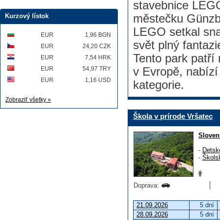
stavebnice LEG
Kurzový lístok
městečku Günzbu
LEGO setkal snad
EUR
1,96 BGN
svět plný fantaz
EUR
24,20 CZK
Tento park patří
EUR
7,54 HRK
EUR
54,97 TRY
v Evropě, nabízí
EUR
1,16 USD
kategorie.
Zobraziť všetky »
Škola v prírode Vršatec
Sloven
-
Detsk
-
Škols
Doprava:
21.09.2026
5 dní
28.09.2026
5 dní