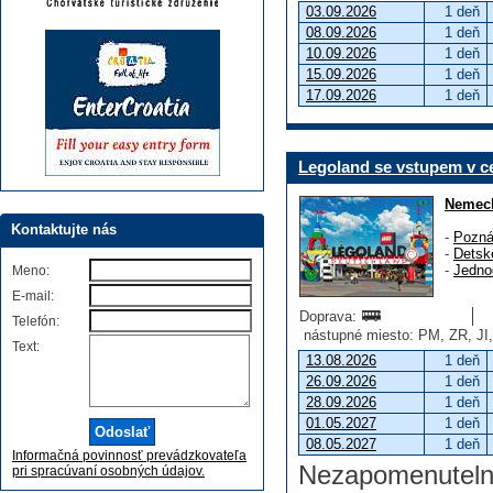
03.09.2026
1 deň
08.09.2026
1 deň
10.09.2026
1 deň
15.09.2026
1 deň
17.09.2026
1 deň
Legoland se vstupem v c
Nemec
Kontaktujte nás
-
Pozná
-
Detsk
-
Jedno
Meno:
E-mail:
Doprava:
Telefón:
nástupné miesto: PM, ZR, JI
Text:
13.08.2026
1 deň
26.09.2026
1 deň
28.09.2026
1 deň
01.05.2027
1 deň
08.05.2027
1 deň
Informačná povinnosť prevádzkovateľa
Nezapomenutelné 
pri spracúvaní osobných údajov.