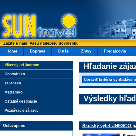
Home
Doprava
O nás
Zľavy
Predajcovia
Hľadanie zája
Víkendy pri Jadrane
Chorvátsko
Taliansko
Maďarsko
Výsledky hľad
Ostatné destinácie
Poznávacie zájazdy
Školský výlet UNESCO pa
Oslavujeme
Sloven