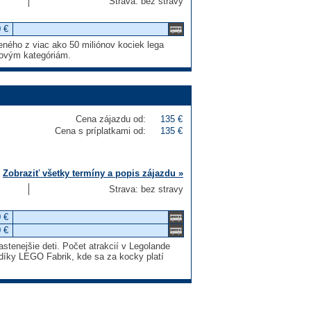
Strava: bez stravy
 €
eného z viac ako 50 miliónov kociek lega
kovým kategóriám.
Cena zájazdu od:
135 €
Cena s príplatkami od:
135 €
Zobraziť všetky termíny a popis zájazdu »
Strava: bez stravy
 €
 €
astenejšie deti. Počet atrakcií v Legolande
odíky LEGO Fabrik, kde sa za kocky platí