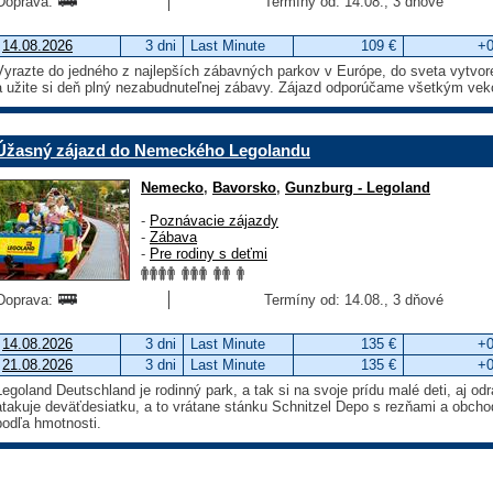
Doprava:
Termíny od: 14.08., 3 dňové
14.08.2026
3 dni
Last Minute
109 €
+0
Vyrazte do jedného z najlepších zábavných parkov v Európe, do sveta vytvor
a užite si deň plný nezabudnuteľnej zábavy. Zájazd odporúčame všetkým ve
Úžasný zájazd do Nemeckého Legolandu
Nemecko
,
Bavorsko
,
Gunzburg - Legoland
-
Poznávacie zájazdy
-
Zábava
-
Pre rodiny s deťmi
Doprava:
Termíny od: 14.08., 3 dňové
14.08.2026
3 dni
Last Minute
135 €
+0
21.08.2026
3 dni
Last Minute
135 €
+0
Legoland Deutschland je rodinný park, a tak si na svoje prídu malé deti, aj odr
atakuje deväťdesiatku, a to vrátane stánku Schnitzel Depo s rezňami a obch
podľa hmotnosti.