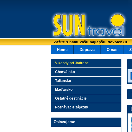
Home
Doprava
O nás
Z
Víkendy pri Jadrane
Chorvátsko
Taliansko
Maďarsko
Ostatné destinácie
Poznávacie zájazdy
Oslavujeme