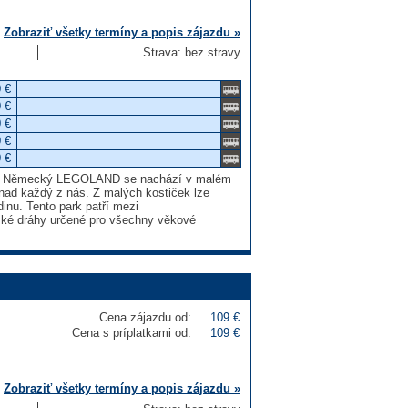
Zobraziť všetky termíny a popis zájazdu »
Strava: bez stravy
 €
 €
 €
 €
 €
EGO. Německý LEGOLAND se nachází v malém
nad každý z nás. Z malých kostiček lze
dinu. Tento park patří mezi
rské dráhy určené pro všechny věkové
Cena zájazdu od:
109 €
Cena s príplatkami od:
109 €
Zobraziť všetky termíny a popis zájazdu »