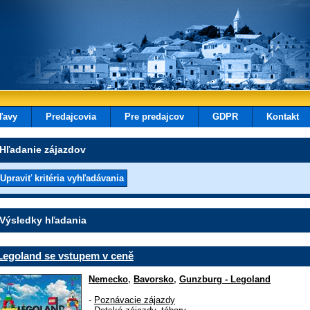
ľavy
Predajcovia
Pre predajcov
GDPR
Kontakt
Hľadanie zájazdov
Výsledky hľadania
Legoland se vstupem v ceně
Nemecko
,
Bavorsko
,
Gunzburg - Legoland
-
Poznávacie zájazdy