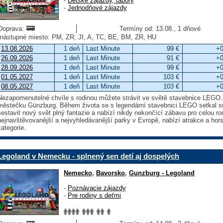
-
Detské zájazdy, tábory
-
Jednodňové zájazdy
Doprava:
Termíny od: 13.08., 1 dňové
nástupné miesto: PM, ZR, JI, A, TC, BE, BM, ZR, HU
13.08.2026
1 deň
Last Minute
99 €
+0
26.09.2026
1 deň
Last Minute
91 €
+0
28.09.2026
1 deň
Last Minute
99 €
+0
01.05.2027
1 deň
Last Minute
103 €
+0
08.05.2027
1 deň
Last Minute
103 €
+0
Nezapomenutelné chvíle s rodinou můžete strávit ve světě stavebnice L
městečku Günzburg. Během života se s legendární stavebnici LEGO setkal s
sestavit nový svět plný fantazie a nabízí nikdy nekončící zábavu pro celou ro
nejnavštěvovanější a nejvyhledávanější parky v Evropě, nabízí atrakce a ho
kategorie.
Legoland v Nemecku - splnený sen detí aj dospelých
Nemecko
,
Bavorsko
,
Gunzburg - Legoland
-
Poznávacie zájazdy
-
Pre rodiny s deťmi