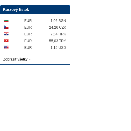
Kurzový lístok
EUR
1,96 BGN
EUR
24,26 CZK
EUR
7,54 HRK
EUR
55,03 TRY
EUR
1,15 USD
Zobraziť všetky »