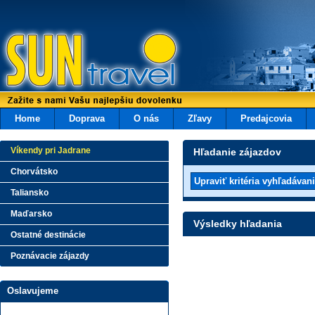
Home
Doprava
O nás
Zľavy
Predajcovia
Víkendy pri Jadrane
Hľadanie zájazdov
Chorvátsko
Taliansko
Maďarsko
Výsledky hľadania
Ostatné destinácie
Poznávacie zájazdy
Oslavujeme