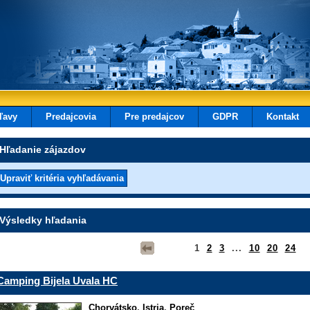
ľavy
Predajcovia
Pre predajcov
GDPR
Kontakt
Hľadanie zájazdov
Výsledky hľadania
1
2
3
...
10
20
24
Camping Bijela Uvala HC
Chorvátsko
,
Istria
,
Poreč