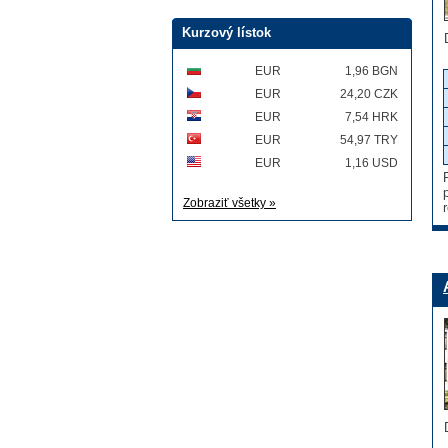
Kurzový lístok
EUR
1,96 BGN
EUR
24,20 CZK
EUR
7,54 HRK
EUR
54,97 TRY
EUR
1,16 USD
Zobraziť všetky »