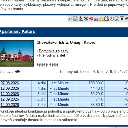
V areáli nájdete moderný bazénový komplex s atrakciami pre deti, reštauráci
tenisové kurty, cyklotrasy, plážový volejbal či minigolf. Pre deti je priprave
zóny na hranie.
Apartmány Katoro
Chorvátsko
,
Istria
,
Umag - Katoro
-
Pobytové zájazdy
-
Pre rodiny s deťmi
Doprava:
Termíny od: 07.08., 4, 5, 6, 7, 8, 9 dňové
07.08.2026
4 dni
Last Minute
150,60 €
+0
12.09.2026
4 dni
First Minute
44,40 €
+0
12.09.2026
5 dní
First Minute
59,20 €
+0
12.09.2026
6 dní
First Minute
74 €
+0
12.09.2026
7 dní
First Minute
88,80 €
+0
Ponúkajú ideálnu kombináciu pohodlia a športového vyžitia – od vonkajšieho
ponuku športov. Vďaka rozľahlosti areálu sa môže vzdialenosť k pláži, reštau
zároveň zaručuje dostatok priestoru a súkromia.