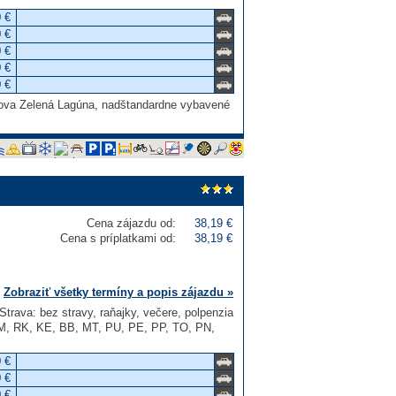
 €
 €
 €
 €
 €
trova Zelená Lagúna, nadštandardne vybavené
Cena zájazdu od:
38,19 €
Cena s príplatkami od:
38,19 €
Zobraziť všetky termíny a popis zájazdu »
Strava: bez stravy, raňajky, večere, polpenzia
NM, RK, KE, BB, MT, PU, PE, PP, TO, PN,
 €
 €
 €