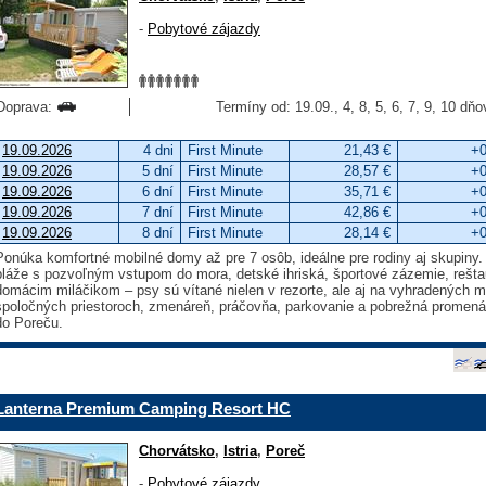
-
Pobytové zájazdy
Doprava:
Termíny od: 19.09., 4, 8, 5, 6, 7, 9, 10 dňo
19.09.2026
4 dni
First Minute
21,43 €
+0
19.09.2026
5 dní
First Minute
28,57 €
+0
19.09.2026
6 dní
First Minute
35,71 €
+0
19.09.2026
7 dní
First Minute
42,86 €
+0
19.09.2026
8 dní
First Minute
28,14 €
+0
Ponúka komfortné mobilné domy až pre 7 osôb, ideálne pre rodiny aj skupiny.
pláže s pozvoľným vstupom do mora, detské ihriská, športové zázemie, reštau
domácim miláčikom – psy sú vítané nielen v rezorte, ale aj na vyhradených mie
spoločných priestoroch, zmenáreň, práčovňa, parkovanie a pobrežná promenáda
do Poreču.
Lanterna Premium Camping Resort HC
Chorvátsko
,
Istria
,
Poreč
-
Pobytové zájazdy