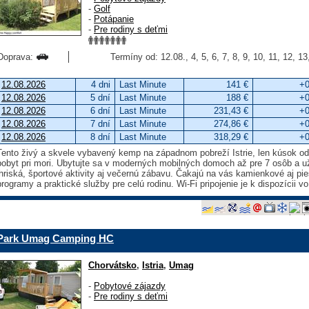
-
Golf
-
Potápanie
-
Pre rodiny s deťmi
Doprava:
Termíny od: 12.08., 4, 5, 6, 7, 8, 9, 10, 11, 12, 1
12.08.2026
4 dni
Last Minute
141 €
+0
12.08.2026
5 dní
Last Minute
188 €
+0
12.08.2026
6 dní
Last Minute
231,43 €
+0
12.08.2026
7 dní
Last Minute
274,86 €
+0
12.08.2026
8 dní
Last Minute
318,29 €
+0
Tento živý a skvele vybavený kemp na západnom pobreží Istrie, len kúsok o
pobyt pri mori. Ubytujte sa v moderných mobilných domoch až pre 7 osôb a už
ihriská, športové aktivity aj večernú zábavu. Čakajú na vás kamienkové aj pi
programy a praktické služby pre celú rodinu. Wi-Fi pripojenie je k dispozícii 
Park Umag Camping HC
Chorvátsko
,
Istria
,
Umag
-
Pobytové zájazdy
-
Pre rodiny s deťmi