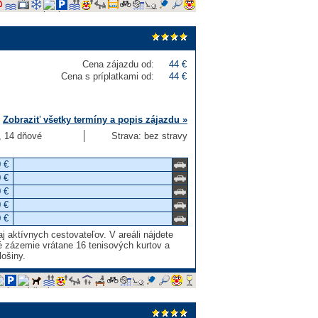
Cena zájazdu od:
44 €
Cena s príplatkami od:
44 €
Zobraziť všetky termíny a popis zájazdu »
3, 14 dňové
Strava: bez stravy
 €
 €
 €
 €
 €
j aktívnych cestovateľov. V areáli nájdete
é zázemie vrátane 16 tenisových kurtov a
lošiny.