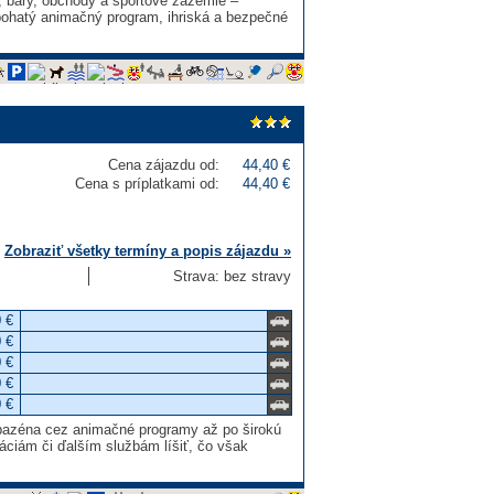
e, bary, obchody a športové zázemie –
ný bohatý animačný program, ihriská a bezpečné
Cena zájazdu od:
44,40 €
Cena s príplatkami od:
44,40 €
Zobraziť všetky termíny a popis zájazdu »
Strava: bez stravy
 €
 €
 €
 €
 €
 bazéna cez animačné programy až po širokú
ráciám či ďalším službám líšiť, čo však