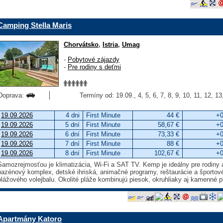
Camping Stella Maris
Chorvátsko
,
Istria
,
Umag
-
Pobytové zájazdy
-
Pre rodiny s deťmi
Doprava:
Termíny od: 19.09., 4, 5, 6, 7, 8, 9, 10, 11, 12, 1
19.09.2026
4 dni
First Minute
44 €
+0
19.09.2026
5 dní
First Minute
58,67 €
+0
19.09.2026
6 dní
First Minute
73,33 €
+0
19.09.2026
7 dní
First Minute
88 €
+0
19.09.2026
8 dní
First Minute
102,67 €
+0
Samozrejmosťou je klimatizácia, Wi-Fi a SAT TV. Kemp je ideálny pre rodiny a
bazénový komplex, detské ihriská, animačné programy, reštaurácie a športov
plážového volejbalu. Okolité pláže kombinujú piesok, okruhliaky aj kamenné p
Apartmány Katoro