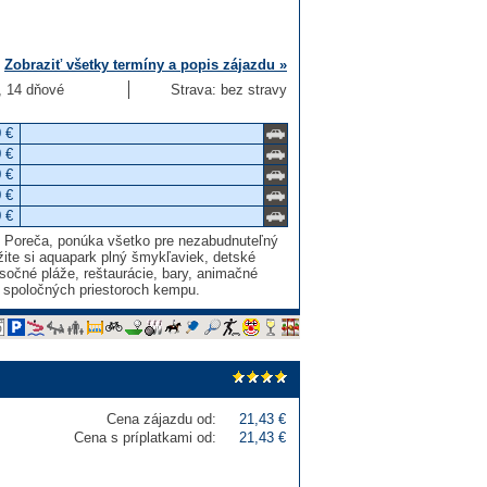
Zobraziť všetky termíny a popis zájazdu »
3, 14 dňové
Strava: bez stravy
 €
 €
 €
 €
 €
d Poreča, ponúka všetko pre nezabudnuteľný
ite si aquapark plný šmykľaviek, detské
esočné pláže, reštaurácie, bary, animačné
vo spoločných priestoroch kempu.
Cena zájazdu od:
21,43 €
Cena s príplatkami od:
21,43 €