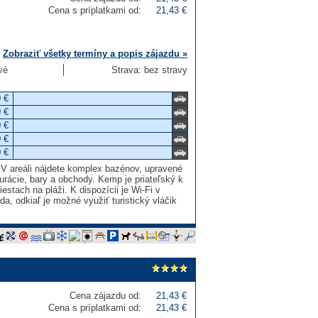
Cena s príplatkami od:
21,43 €
Zobraziť všetky termíny a popis zájazdu »
vé
Strava: bez stravy
 €
 €
 €
 €
 €
 V areáli nájdete komplex bazénov, upravené
rácie, bary a obchody. Kemp je priateľský k
stach na pláži. K dispozícii je Wi-Fi v
, odkiaľ je možné využiť turistický vláčik
Cena zájazdu od:
21,43 €
Cena s príplatkami od:
21,43 €