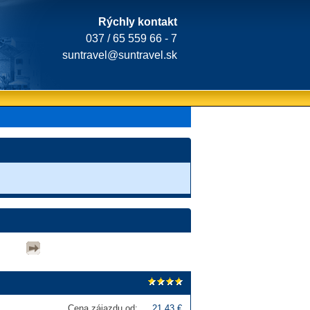
Rýchly kontakt
037 / 65 559 66 - 7
suntravel@suntravel.sk
Cena zájazdu od:
21,43 €