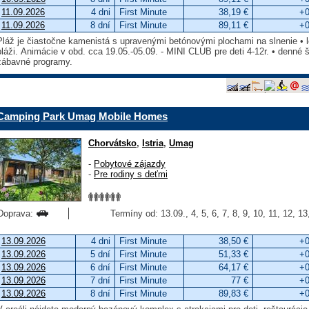
11.09.2026
4 dni
First Minute
38,19 €
+0
11.09.2026
8 dní
First Minute
89,11 €
+0
Pláž je čiastočne kamenistá s upravenými betónovými plochami na slnenie • l
pláži. Animácie v obd. cca 19.05.-05.09. - MINI CLUB pre deti 4-12r. • denné 
zábavné programy.
Camping Park Umag Mobile Homes
Chorvátsko
,
Istria
,
Umag
-
Pobytové zájazdy
-
Pre rodiny s deťmi
Doprava:
Termíny od: 13.09., 4, 5, 6, 7, 8, 9, 10, 11, 12, 1
13.09.2026
4 dni
First Minute
38,50 €
+0
13.09.2026
5 dní
First Minute
51,33 €
+0
13.09.2026
6 dní
First Minute
64,17 €
+0
13.09.2026
7 dní
First Minute
77 €
+0
13.09.2026
8 dní
First Minute
89,83 €
+0