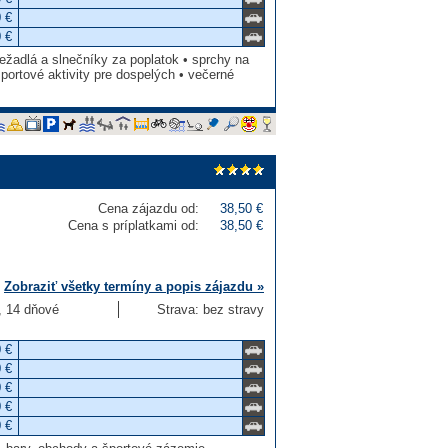
 €
 €
ežadlá a slnečníky za poplatok • sprchy na
športové aktivity pre dospelých • večerné
Cena zájazdu od:
38,50 €
Cena s príplatkami od:
38,50 €
Zobraziť všetky termíny a popis zájazdu »
3, 14 dňové
Strava: bez stravy
 €
 €
 €
 €
 €