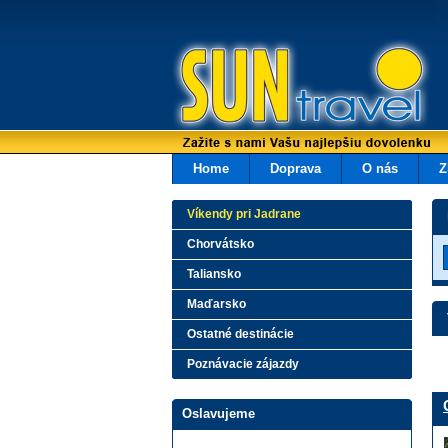
Home
Doprava
O nás
Z
Víkendy pri Jadrane
Chorvátsko
Taliansko
Maďarsko
Ostatné destinácie
Poznávacie zájazdy
Oslavujeme