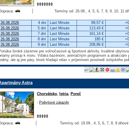
Doprava:
Termíny od: 26.08., 4, 5, 6, 7, 8, 9, 10, 11 d
26.08.2026
4 dni
Last Minute
89,57 €
+0
26.08.2026
5 dní
Last Minute
113,43 €
+0
26.08.2026
7 dní
Last Minute
161,14 €
+0
26.08.2026
8 dní
Last Minute
185 €
+0
26.08.2026
9 dní
Last Minute
208,86 €
+0
Ponúka široké zázemie pre voľnočasové aj športové aktivity, kvalitné ubytov
priamy prístup k moru. Vďaka bazénom, animačným programom a atrakciám pre
rodiny, ale aj pre páry, ktoré hľadajú relax v príjemnom prostredí istrijského po
Apartmány Astra
Chorvátsko
,
Istria
,
Poreč
-
Pobytové zájazdy
Doprava:
Termíny od: 19.09., 4, 5, 6, 7, 8, 9 dňové