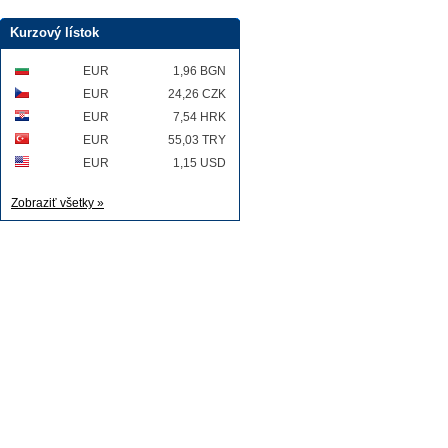
Kurzový lístok
EUR
1,96 BGN
EUR
24,26 CZK
EUR
7,54 HRK
EUR
55,03 TRY
EUR
1,15 USD
Zobraziť všetky »