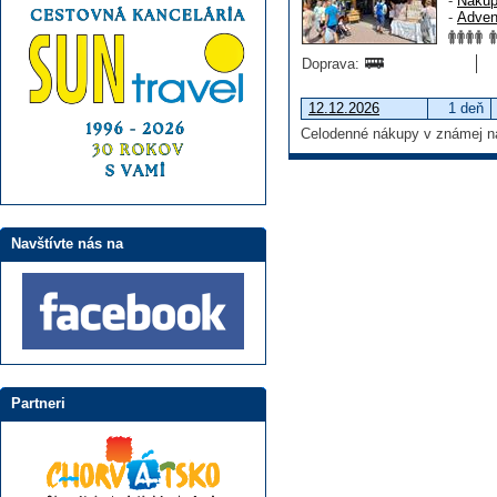
-
Náku
-
Adven
Doprava:
12.12.2026
1 deň
Celodenné nákupy v známej ná
Navštívte nás na
Partneri