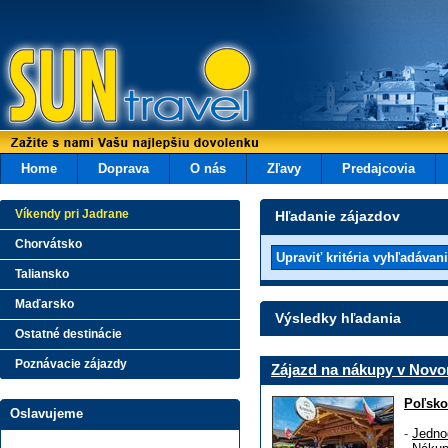
Home
Doprava
O nás
Zľavy
Predajcovia
Víkendy pri Jadrane
Hľadanie zájazdov
Chorvátsko
Taliansko
Maďarsko
Výsledky hľadania
Ostatné destinácie
Poznávacie zájazdy
Zájazd na nákupy v Novo
Poľsko
Oslavujeme
-
Jedno