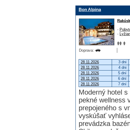
Bon Alpina
Rakús
-
Pobyt
-
Lyžia
Doprava:
28.11.2026
3 dni
28.11.2026
4 dni
28.11.2026
5 dní
28.11.2026
6 dní
28.11.2026
7 dní
Moderný hotel s 
pekné wellness 
prepojeného s v
vyskúšať vyhlá
prevádzka bazén