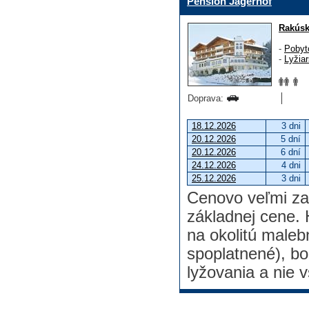
Pension Jägerhof
Rakús
-
Pobyt
-
Lyžia
Doprava:
18.12.2026
3 dni
20.12.2026
5 dní
20.12.2026
6 dní
24.12.2026
4 dni
25.12.2026
3 dni
Cenovo veľmi za
základnej cene. 
na okolitú maleb
spoplatnené), bo
lyžovania a nie v