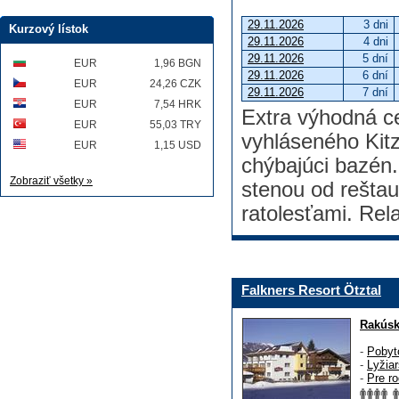
29.11.2026
3 dni
Kurzový lístok
29.11.2026
4 dni
29.11.2026
5 dní
EUR
1,96 BGN
29.11.2026
6 dní
EUR
24,26 CZK
29.11.2026
7 dní
EUR
7,54 HRK
Extra výhodná c
EUR
55,03 TRY
vyhláseného Kit
EUR
1,15 USD
chýbajúci bazén
Zobraziť všetky »
stenou od rešta
ratolesťami. Rel
Falkners Resort Ötztal
Rakús
-
Pobyt
-
Lyžia
-
Pre ro