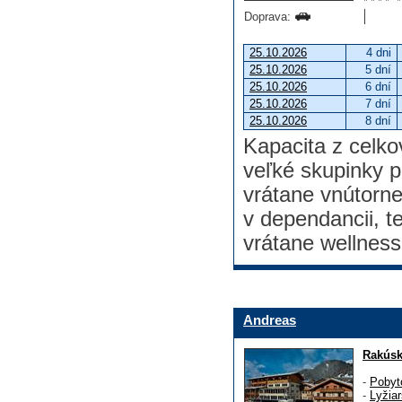
Doprava:
25.10.2026
4 dni
25.10.2026
5 dní
25.10.2026
6 dní
25.10.2026
7 dní
25.10.2026
8 dní
Kapacita z celk
veľké skupinky pr
vrátane vnútorne
v dependancii, t
vrátane wellness
Andreas
Rakús
-
Pobyt
-
Lyžia