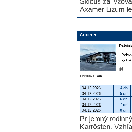
Skibus za lyžova
Axamer Lizum le
Auderer
Rakús
-
Pobyt
-
Lyžia
Doprava:
04.12.2026
4 dni
04.12.2026
5 dní
04.12.2026
6 dní
04.12.2026
7 dní
04.12.2026
8 dní
Príjemný rodinn
Karrösten. Vzhľ