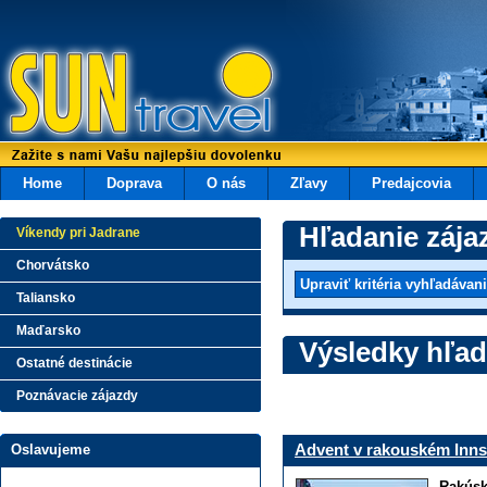
Home
Doprava
O nás
Zľavy
Predajcovia
Hľadanie zája
Víkendy pri Jadrane
Chorvátsko
Taliansko
Maďarsko
Výsledky hľad
Ostatné destinácie
Poznávacie zájazdy
Advent v rakouském Inn
Oslavujeme
Rakús