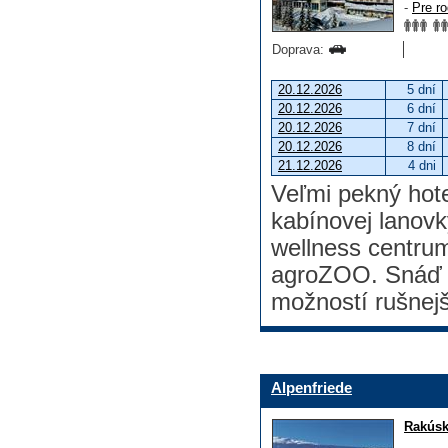
-
Pre ro
Doprava:
20.12.2026
5 dní
20.12.2026
6 dní
20.12.2026
7 dní
20.12.2026
8 dní
21.12.2026
4 dni
Veľmi pekný hote
kabínovej lanovk
wellness centrum
agroZOO. Snáď j
možností rušnejš
Alpenfriede
Rakús