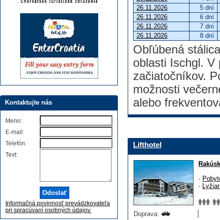
26.11.2026
5 dní
26.11.2026
6 dní
26.11.2026
7 dní
26.11.2026
8 dní
Obľúbená stálica
oblasti Ischgl. V
začiatočníkov. P
možnosti večern
alebo frekvento
Kontaktujte nás
Meno:
E-mail:
Telefón:
Lifthotel
Text:
Rakús
-
Pobyt
-
Lyžia
Informačná povinnosť prevádzkovateľa
pri spracúvaní osobných údajov.
Doprava: