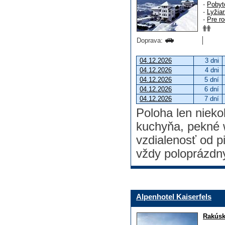
-
Pobyt
-
Lyžia
-
Pre ro
Doprava:
04.12.2026
3 dni
04.12.2026
4 dni
04.12.2026
5 dní
04.12.2026
6 dní
04.12.2026
7 dní
Poloha len niek
kuchyňa, pekné 
vzdialenosť od 
vždy poloprázdn
Alpenhotel Kaiserfels
Rakús