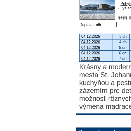
-
Pobyt
-
Lyžia
Doprava:
04.12.2026
3 dni
04.12.2026
4 dni
04.12.2026
5 dní
04.12.2026
6 dní
04.12.2026
7 dní
Krásny a modern
mesta St. Johann
kuchyňou a pest
zázemím pre det
možnosť rôznych 
výmena madrace 