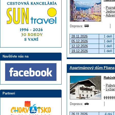
-
Pozná
-
Jedno
-
Adven
Doprava:
28.11.2026
1 deň
05.12.2026
1 deň
12.12.2026
1 deň
19.12.2026
1 deň
Navštívte nás na
Apartmánový dům Fliana
Rakús
-
Pobyt
-
Lyžia
Partneri
Doprava:
26.11.2026
4 dni