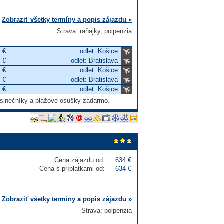
Zobraziť všetky termíny a popis zájazdu »
Strava: raňajky, polpenzia
 €
odlet: Košice
 €
odlet: Bratislava
 €
odlet: Košice
 €
odlet: Bratislava
 €
odlet: Košice
 slnečníky a plážové osušky zadarmo.
Cena zájazdu od:
634 €
Cena s príplatkami od:
634 €
Zobraziť všetky termíny a popis zájazdu »
Strava: polpenzia