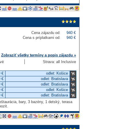
Cena zájazdu od:
940 €
Cena s príplatkami od:
940 €
Zobraziť všetky termíny a popis zájazdu »
ové
Strava: all Inclusive
 €
odlet: Košice
 €
odlet: Bratislava
 €
odlet: Bratislava
 €
odlet: Košice
 €
odlet: Bratislava
štaurácia, bary, 3 bazény, 1 detský, terasa
ozit.