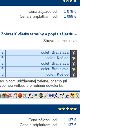
Cena zájazdu od:
1 079 €
Cena s príplatkami od:
1 099 €
Zobraziť všetky termíny a popis zájazdu »
Strava: all Inclusive
 €
odlet: Bratislava
 €
odlet: Košice
 €
odlet: Bratislava
 €
odlet: Bratislava
 €
odlet: Košice
í plnom udržiavanej zelene, priamo pri
výbornou voľbou pre rodinnú dovolenku.
Cena zájazdu od:
1 137 €
Cena s príplatkami od:
1 137 €