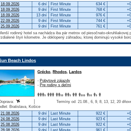
18.09.2026
6 dní
First Minute
634 €
+0
18.09.2026
9 dní
First Minute
768 €
+0
18.09.2026
13 dní
First Minute
976 €
+0
22.09.2026
9 dní
First Minute
744 €
+0
25.09.2026
9 dní
First Minute
761 €
+0
Menší rodinný hotel sa nachádza iba pár metrov od piesočnato-okruhliakovej p
vzdialené štyri kilometre. Je obklopený záhradou, ktorej dominujú vysoké bor
Sun Beach Lindos
Grécko
,
Rhodos
,
Lardos
-
Pobytové zájazdy
-
Pre rodiny s deťmi
Doprava:
Termíny od: 21.08., 6, 9, 8, 13, 12, 20 dňov
odlet: Bratislava, Košice
21.08.2026
9 dní
Last Minute
922 €
+0
24.08.2026
9 dní
Last Minute
923 €
+0
25.08.2026
9 dní
Last Minute
922 €
+0
28.08.2026
9 dní
Last Minute
961 €
+0