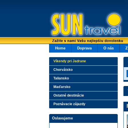
Home
Doprava
O nás
Z
Víkendy pri Jadrane
Chorvátsko
Taliansko
Maďarsko
Ostatné destinácie
Poznávacie zájazdy
Oslavujeme