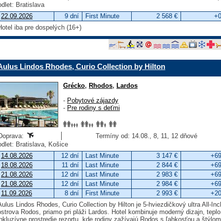
odlet: Bratislava
22.09.2026
9 dní
First Minute
2 568 €
+0
Hotel iba pre dospelých (16+)
Aulus Lindos Rhodes, Curio Collection by Hilton
Grécko
,
Rhodos
,
Lardos
-
Pobytové zájazdy
-
Pre rodiny s deťmi
Doprava:
Termíny od: 14.08., 8, 11, 12 dňové
odlet: Bratislava, Košice
14.08.2026
12 dní
Last Minute
3 147 €
+69
18.08.2026
11 dní
Last Minute
2 844 €
+69
21.08.2026
12 dní
Last Minute
2 983 €
+69
21.08.2026
12 dní
Last Minute
2 984 €
+69
11.09.2026
8 dní
First Minute
2 993 €
+20
Aulus Lindos Rhodes, Curio Collection by Hilton je 5-hviezdičkový ultra All-Inc
ostrova Rodos, priamo pri pláži Lardos. Hotel kombinuje moderný dizajn, tepl
inkluzívne prostredie rezortu, kde rodiny zažívajú Rodos s ľahkosťou a štýlom