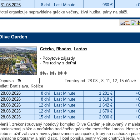
31.08.2026
8 dní
Last Minute
960 €
+0
Hotel organizuje nepravidelne grécke večery, živá hudba, párty na pláži.
Olive Garden
Grécko
,
Rhodos
,
Lardos
-
Pobytové zájazdy
-
Pre rodiny s deťmi
Doprava:
Termíny od: 28.08., 8, 11, 12, 15 dňové
odlet: Bratislava, Košice
28.08.2026
8 dní
Last Minute
1 281 €
+0
28.08.2026
8 dní
Last Minute
1 318 €
+0
28.08.2026
12 dní
Last Minute
1 642 €
+0
28.08.2026
12 dní
Last Minute
1 679 €
+0
28.08.2026
15 dní
Last Minute
2 000 €
+0
Menší, zrekonštruovaný hotelový komplex Olive Garden je situovaný v malebne
kamienkovej pláže a neďaleko tradičného gréckeho mestečka Lardos. Hostia 
alebo si užiť zábavu v novovybudovanom aquaparku, ktorý sa nachádza priamo 
animačné programy a mini disco. Hotel ponúka pestrý výber chutných jedál, vr