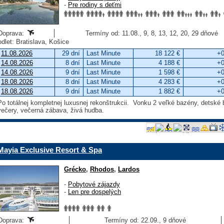
-
Pre rodiny s deťmi
Doprava:
Termíny od: 11.08., 9, 8, 13, 12, 20, 29 dňové
odlet: Bratislava, Košice
11.08.2026
29 dní
Last Minute
18 122 €
+0
14.08.2026
8 dní
Last Minute
4 188 €
+0
14.08.2026
9 dní
Last Minute
1 598 €
+0
18.08.2026
8 dní
Last Minute
4 283 €
+0
18.08.2026
9 dní
Last Minute
1 882 €
+0
Po totálnej kompletnej luxusnej rekonštrukcii. Vonku 2 veľké bazény, detsk
večery, večerná zábava, živá hudba.
Mayia Exclusive Resort & Spa
Grécko
,
Rhodos
,
Lardos
-
Pobytové zájazdy
-
Len pre dospelých
Doprava:
Termíny od: 22.09., 9 dňové