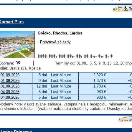
Kamari Plus
Grécko
,
Rhodos
,
Lardos
-
Pobytové zájazdy
Doprava:
Termíny od: 01.09., 6, 5, 9, 8, 13, 12, 20 dň
odlet: Bratislava, Košice
01.09.2026
8 dní
Last Minute
2 329 €
+0
01.09.2026
9 dní
Last Minute
1 373 €
+0
01.09.2026
12 dní
Last Minute
1 783 €
+0
04.09.2026
5 dní
Last Minute
980 €
+0
04.09.2026
6 dní
Last Minute
980 €
+0
Moderný hotel v udržiavanej záhrade, vstupná hala s recepciou, minimarket, re
na slnenie s ležadlami (vrátane matraca) a slnečníky zadarmo. Osušky za dep
Lindos Princess