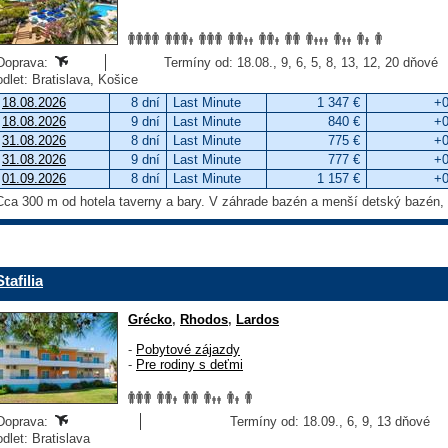
Doprava:
Termíny od: 18.08., 9, 6, 5, 8, 13, 12, 20 dňové
odlet: Bratislava, Košice
18.08.2026
8 dní
Last Minute
1 347 €
+0
18.08.2026
9 dní
Last Minute
840 €
+0
31.08.2026
8 dní
Last Minute
775 €
+0
31.08.2026
9 dní
Last Minute
777 €
+0
01.09.2026
8 dní
Last Minute
1 157 €
+0
Cca 300 m od hotela taverny a bary. V záhrade bazén a menší detský bazén,
Stafilia
Grécko
,
Rhodos
,
Lardos
-
Pobytové zájazdy
-
Pre rodiny s deťmi
Doprava:
Termíny od: 18.09., 6, 9, 13 dňové
odlet: Bratislava