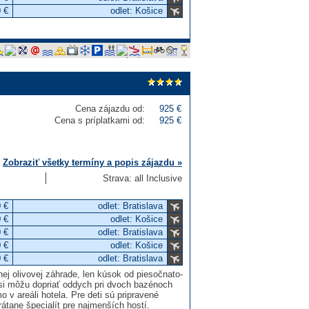
 €
odlet: Košice
Cena zájazdu od:
925 €
Cena s príplatkami od:
925 €
Zobraziť všetky termíny a popis zájazdu »
Strava: all Inclusive
 €
odlet: Bratislava
 €
odlet: Košice
 €
odlet: Bratislava
 €
odlet: Košice
 €
odlet: Bratislava
j olivovej záhrade, len kúsok od piesočnato-
si môžu dopriať oddych pri dvoch bazénoch
v areáli hotela. Pre deti sú pripravené
átane špecialít pre najmenších hostí.