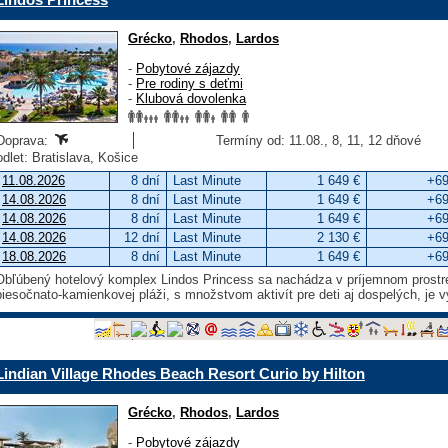
Grécko
,
Rhodos
,
Lardos
-
Pobytové zájazdy
-
Pre rodiny s deťmi
-
Klubová dovolenka
Doprava:
Termíny od: 11.08., 8, 11, 12 dňové
odlet: Bratislava, Košice
11.08.2026
8 dní
Last Minute
1 649 €
+69
14.08.2026
8 dní
Last Minute
1 649 €
+69
14.08.2026
8 dní
Last Minute
1 649 €
+69
14.08.2026
12 dní
Last Minute
2 130 €
+69
18.08.2026
8 dní
Last Minute
1 649 €
+69
Obľúbený hotelový komplex Lindos Princess sa nachádza v príjemnom prostred
piesočnato-kamienkovej pláži, s množstvom aktivít pre deti aj dospelých, je 
Lindian Village Rhodes Beach Resort Curio by Hilton
Grécko
,
Rhodos
,
Lardos
-
Pobytové zájazdy