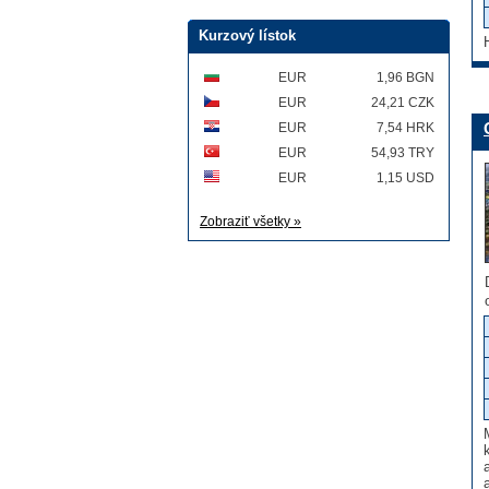
Kurzový lístok
EUR
1,96 BGN
EUR
24,21 CZK
EUR
7,54 HRK
EUR
54,93 TRY
EUR
1,15 USD
Zobraziť všetky »