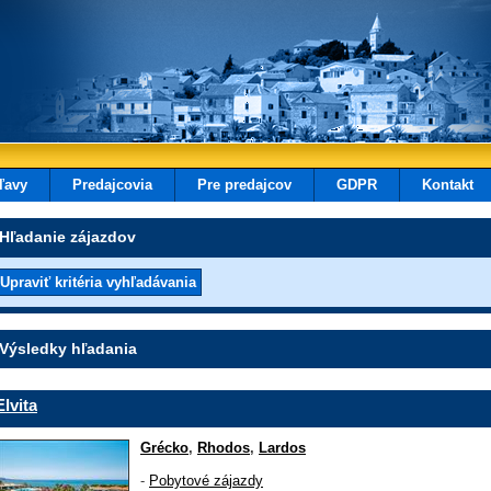
ľavy
Predajcovia
Pre predajcov
GDPR
Kontakt
Hľadanie zájazdov
Výsledky hľadania
Elvita
Grécko
,
Rhodos
,
Lardos
-
Pobytové zájazdy