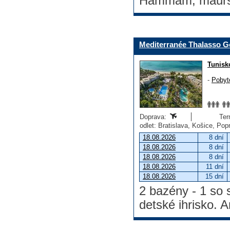
Hammam, maursk
Mediterranée Thalasso G
Tunisk
-
Pobyt
Doprava:
Ter
odlet: Bratislava, Košice, Po
18.08.2026
8 dní
18.08.2026
8 dní
18.08.2026
8 dní
18.08.2026
11 dní
18.08.2026
15 dní
2 bazény - 1 so 
detské ihrisko. 