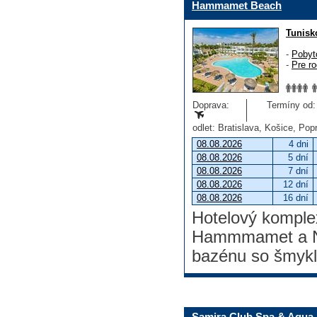
Hammamet Beach
Tunisk
-
Pobyt
-
Pre ro
Doprava:
Termíny od: 
odlet: Bratislava, Košice, Po
08.08.2026
4 dni
08.08.2026
5 dní
08.08.2026
7 dní
08.08.2026
12 dní
08.08.2026
16 dní
Hotelový komplex
Hammmamet a Na
bazénu so šmyk
Samira Club Spa & Aqua