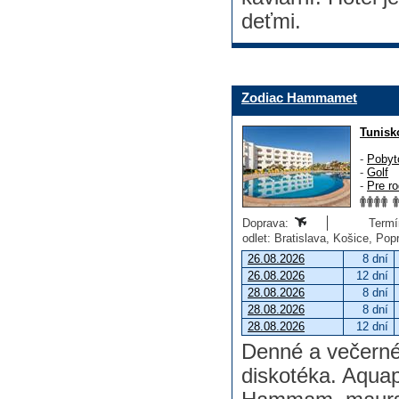
deťmi.
Zodiac Hammamet
Tunisk
-
Pobyt
-
Golf
-
Pre ro
Doprava:
Termín
odlet: Bratislava, Košice, Po
26.08.2026
8 dní
26.08.2026
12 dní
28.08.2026
8 dní
28.08.2026
8 dní
28.08.2026
12 dní
Denné a večerné
diskotéka. Aquap