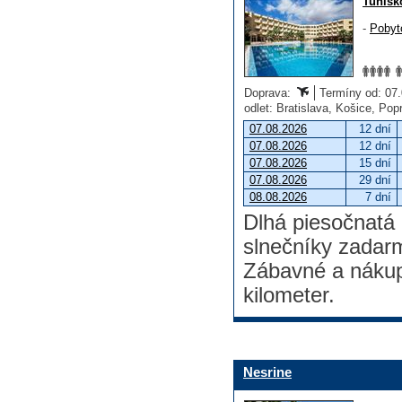
Tunisk
-
Pobyt
Doprava:
Termíny od: 07.0
odlet: Bratislava, Košice, Po
07.08.2026
12 dní
07.08.2026
12 dní
07.08.2026
15 dní
07.08.2026
29 dní
08.08.2026
7 dní
Dlhá piesočnatá
slnečníky zadarm
Zábavné a nákup
kilometer.
Nesrine