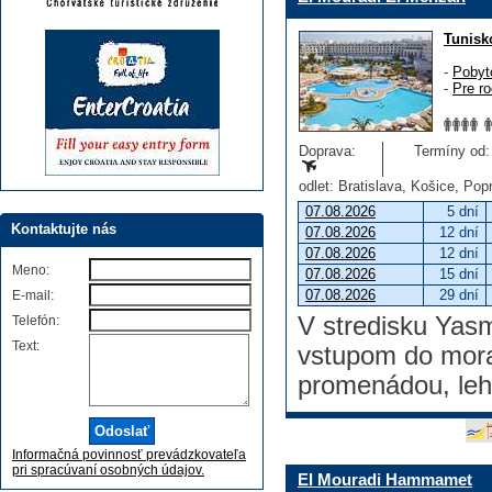
Tunisk
-
Pobyt
-
Pre ro
Doprava:
Termíny od: 
odlet: Bratislava, Košice, Po
07.08.2026
5 dní
Kontaktujte nás
07.08.2026
12 dní
07.08.2026
12 dní
Meno:
07.08.2026
15 dní
07.08.2026
29 dní
E-mail:
V stredisku Yas
Telefón:
Text:
vstupom do mora
promenádou, leh
Informačná povinnosť prevádzkovateľa
pri spracúvaní osobných údajov.
El Mouradi Hammamet