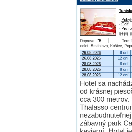
Tunisk
-
Pobyt
-
Golf
-
Pre ro
Doprava:
Termín
odlet: Bratislava, Košice, Po
26.08.2026
8 dní
26.08.2026
12 dní
28.08.2026
8 dní
28.08.2026
8 dní
28.08.2026
12 dní
Hotel sa nachád
od krásnej pieso
cca 300 metrov. 
Thalasso centrum
nezabudnuteľnej 
zábavný park Ca
kaviarní. Hotel 