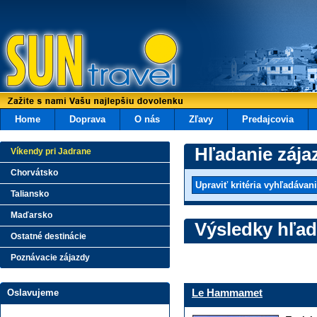
Home
Doprava
O nás
Zľavy
Predajcovia
Hľadanie zája
Víkendy pri Jadrane
Chorvátsko
Taliansko
Maďarsko
Výsledky hľad
Ostatné destinácie
Poznávacie zájazdy
Le Hammamet
Oslavujeme