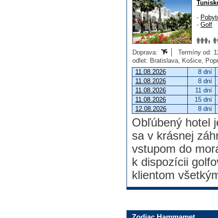
Tunisk
-
Pobyt
-
Golf
Doprava:
Termíny od: 11
odlet: Bratislava, Košice, Po
11.08.2026
8 dní
11.08.2026
8 dní
11.08.2026
11 dní
11.08.2026
15 dní
12.08.2026
8 dní
Obľúbený hotel j
sa v krásnej záh
vstupom do mora.
k dispozícii gol
klientom všetký
Zodiac Hammamet