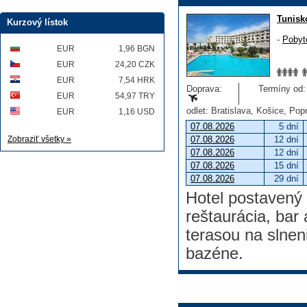
Tunisk
Kurzový lístok
-
Pobyt
EUR
1,96 BGN
EUR
24,20 CZK
EUR
7,54 HRK
Doprava:
Termíny od: 
EUR
54,97 TRY
odlet: Bratislava, Košice, Po
EUR
1,16 USD
07.08.2026
5 dní
Zobraziť všetky »
07.08.2026
12 dní
07.08.2026
12 dní
07.08.2026
15 dní
07.08.2026
29 dní
Hotel postavený 
reštaurácia, bar
terasou na slnen
bazéne.