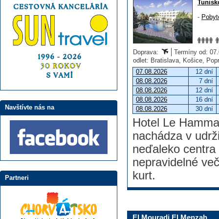
Tunisk
-
Pobyt
Doprava:
Termíny od: 07.0
odlet: Bratislava, Košice, Po
07.08.2026
12 dní
08.08.2026
7 dní
08.08.2026
12 dní
08.08.2026
16 dní
Navštívte nás na
08.08.2026
30 dní
Hotel Le Hammam
nachádza v udrži
neďaleko centr
nepravidelné več
kurt.
Partneri
El Mouradi El Menzah