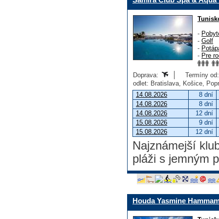
Tunisk
-
Pobyt
-
Golf
-
Potáp
-
Pre ro
Doprava:
Termíny od: 
odlet: Bratislava, Košice, Po
14.08.2026
8 dní
14.08.2026
8 dní
14.08.2026
12 dní
15.08.2026
9 dní
15.08.2026
12 dní
Najznámejší klub
pláži s jemným 
Houda Yasmine Hammam