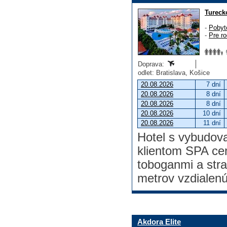
Tureck
-
Pobyt
-
Pre ro
Doprava:
odlet: Bratislava, Košice
20.08.2026
7 dní
20.08.2026
8 dní
20.08.2026
8 dní
20.08.2026
10 dní
20.08.2026
11 dní
Hotel s vybudov
klientom SPA ce
toboganmi a stra
metrov vzdialen
Akdora Elite