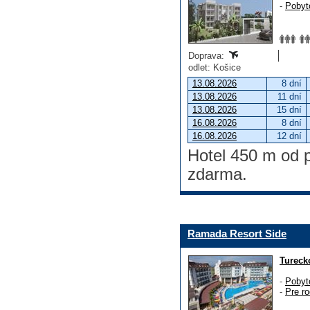
-
Pobyt
Doprava:
odlet: Košice
13.08.2026
8 dní
13.08.2026
11 dní
13.08.2026
15 dní
16.08.2026
8 dní
16.08.2026
12 dní
Hotel 450 m od 
zdarma.
Ramada Resort Side
Tureck
-
Pobyt
-
Pre ro