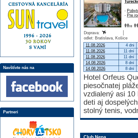
Tureck
-
Pobyt
-
Pre ro
Doprava:
odlet: Bratislava, Košice
11.08.2026
4 dni
11.08.2026
11 dní
11.08.2026
11 dní
14.08.2026
8 dní
Navštívte nás na
14.08.2026
8 dní
Hotel Orfeus Que
piesočnatej pláž
vzdialený asi 10
deti aj dospelých
stolný tenis, vod
Partneri
Club Nena