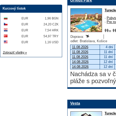
Orfeus Park
Kurzový lístok
Tureck
-
Pobyt
EUR
1,96 BGN
-
Pre ro
EUR
24,20 CZK
EUR
7,54 HRK
EUR
54,97 TRY
Doprava:
odlet: Bratislava, Košice
EUR
1,16 USD
11.08.2026
4 dni
11.08.2026
11 dní
Zobraziť všetky »
11.08.2026
11 dní
14.08.2026
12 dní
14.08.2026
12 dní
Nachádza sa v ča
pláže s pozvoľn
Vesta
Tureck