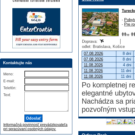
Tureck
-
Pobyt
-
Pre ro
Doprava:
odlet: Bratislava, Košice
07.08.2026
8 dní
07.08.2026
8 dní
Kontaktujte nás
11.08.2026
4 dni
11.08.2026
11 dní
Meno:
11.08.2026
11 dní
E-mail:
Po kompletnej r
Telefón:
elegantné ubytov
Text:
Nachádza sa pri
pozvoľným vstup
Informačná povinnosť prevádzkovateľa
pri spracúvaní osobných údajov.