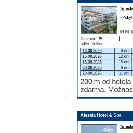
Tureck
-
Pobyt
Doprava:
odlet: Košice
16.08.2026
8 dní
16.08.2026
12 dní
16.08.2026
15 dní
20.08.2026
8 dní
20.08.2026
11 dní
200 m od hotela
zdarma. Možnosť 
Alessia Hotel & Spa
Tureck