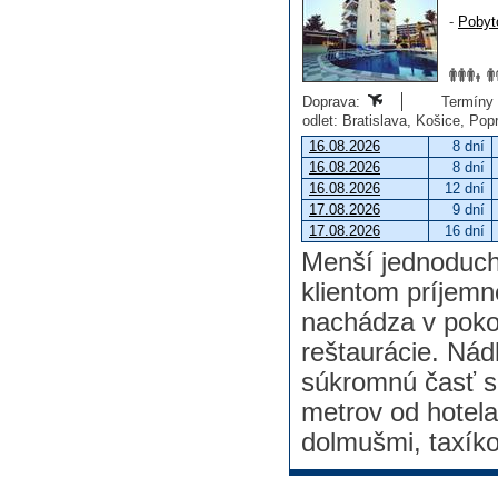
-
Pobyt
Doprava:
Termíny o
odlet: Bratislava, Košice, Po
16.08.2026
8 dní
16.08.2026
8 dní
16.08.2026
12 dní
17.08.2026
9 dní
17.08.2026
16 dní
Menší jednoduch
klientom príjemn
nachádza v pokojn
reštaurácie. Nád
súkromnú časť s
metrov od hotela
dolmušmi, taxík