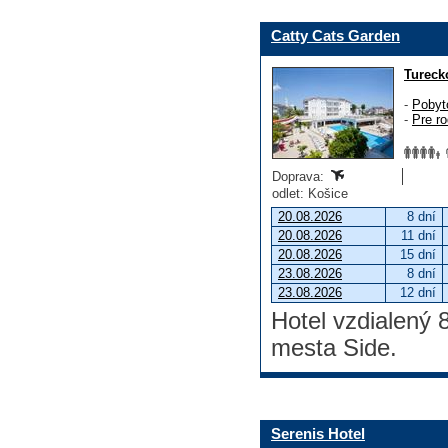
Catty Cats Garden
Tureck
-
Pobyt
-
Pre ro
Doprava:
odlet: Košice
20.08.2026
8 dní
20.08.2026
11 dní
20.08.2026
15 dní
23.08.2026
8 dní
23.08.2026
12 dní
Hotel vzdialený 
mesta Side.
Serenis Hotel