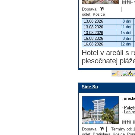
Doprava:
odlet: Košice
13.08.2026
8 dní
13.08.2026
11 dní
13.08.2026
15 dní
16.08.2026
8 dní
16.08.2026
12 dní
Hotel v areáli s
piesočnatej plá
Side Su
Tureck
-
Pobyt
-
Len p
Doprava:
Termíny od: 14
odlet: Bratislava, Košice, Po