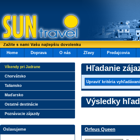
Home
Doprava
O nás
Zľavy
Predajcovia
Hľadanie zája
Víkendy pri Jadrane
Chorvátsko
Taliansko
Maďarsko
Výsledky hľad
Ostatné destinácie
Poznávacie zájazdy
Orfeus Queen
Oslavujeme