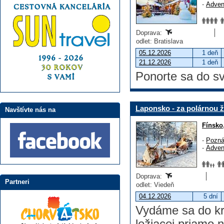
-
Adven
Doprava:
odlet: Bratislava
05.12.2026
1 deň
21.12.2026
1 deň
Ponorte sa do sv
Laponsko - za polárnou 
Navštívte nás na
Fínsko
-
Pozná
-
Adven
Doprava:
Partneri
odlet: Viedeň
04.12.2026
5 dní
Vydáme sa do kra