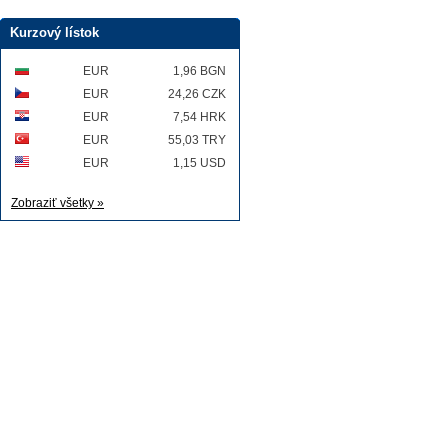
Kurzový lístok
EUR
1,96 BGN
EUR
24,26 CZK
EUR
7,54 HRK
EUR
55,03 TRY
EUR
1,15 USD
Zobraziť všetky »