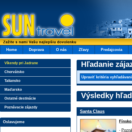
Home
Doprava
O nás
Zľavy
Predajcovia
Hľadanie zája
Víkendy pri Jadrane
Chorvátsko
Taliansko
Maďarsko
Výsledky hľad
Ostatné destinácie
Poznávacie zájazdy
Santa Claus
Fínsko
Oslavujeme
-
Pozná