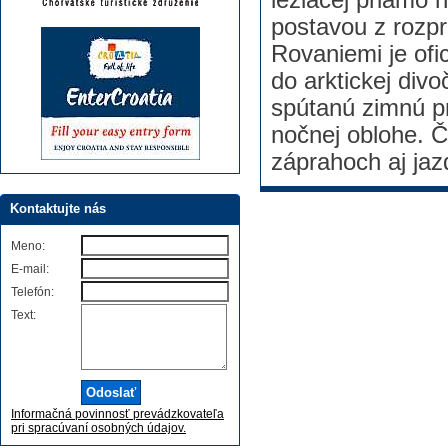
ležiacej priamo 
postavou z rozpr
Rovaniemi je of
do arktickej div
spútanú zimnú p
nočnej oblohe. 
záprahoch aj jaz
Kontaktujte nás
Meno:
E-mail:
Telefón:
Text:
Informačná povinnosť prevádzkovateľa
pri spracúvaní osobných údajov.