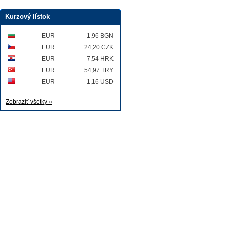
Kurzový lístok
EUR
1,96 BGN
EUR
24,20 CZK
EUR
7,54 HRK
EUR
54,97 TRY
EUR
1,16 USD
Zobraziť všetky »