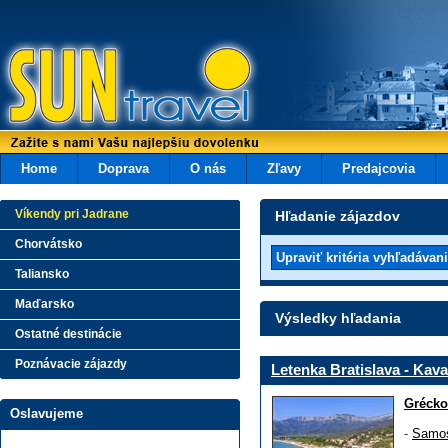
Home
Doprava
O nás
Zľavy
Predajcovia
Víkendy pri Jadrane
Hľadanie zájazdov
Chorvátsko
Taliansko
Maďarsko
Výsledky hľadania
Ostatné destinácie
Poznávacie zájazdy
Letenka Bratislava - Kava
Grécko
Oslavujeme
-
Samos