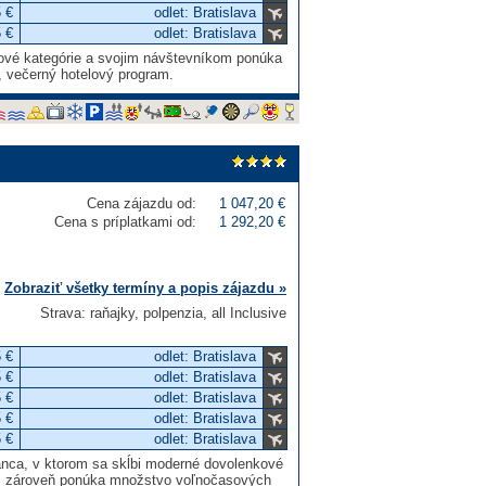
 €
odlet: Bratislava
 €
odlet: Bratislava
ové kategórie a svojim návštevníkom ponúka
, večerný hotelový program.
Cena zájazdu od:
1 047,20 €
Cena s príplatkami od:
1 292,20 €
Zobraziť všetky termíny a popis zájazdu »
Strava: raňajky, polpenzia, all Inclusive
 €
odlet: Bratislava
 €
odlet: Bratislava
 €
odlet: Bratislava
 €
odlet: Bratislava
 €
odlet: Bratislava
lanca, v ktorom sa skĺbi moderné dovolenkové
ch, zároveň ponúka množstvo voľnočasových