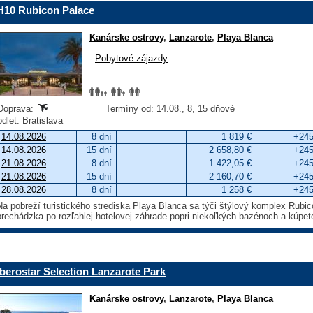
H10 Rubicon Palace
Kanárske ostrovy
,
Lanzarote
,
Playa Blanca
-
Pobytové zájazdy
Doprava:
Termíny od: 14.08., 8, 15 dňové
odlet: Bratislava
14.08.2026
8 dní
1 819 €
+245
14.08.2026
15 dní
2 658,80 €
+245
21.08.2026
8 dní
1 422,05 €
+245
21.08.2026
15 dní
2 160,70 €
+245
28.08.2026
8 dní
1 258 €
+245
Na pobreží turistického strediska Playa Blanca sa týči štýlový komplex Rubic
prechádzka po rozľahlej hotelovej záhrade popri niekoľkých bazénoch a kúpet
Iberostar Selection Lanzarote Park
Kanárske ostrovy
,
Lanzarote
,
Playa Blanca