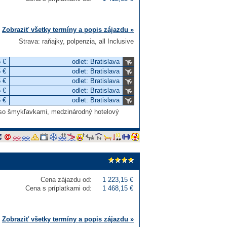
Zobraziť všetky termíny a popis zájazdu »
Strava: raňajky, polpenzia, all Inclusive
 €
odlet: Bratislava
 €
odlet: Bratislava
 €
odlet: Bratislava
 €
odlet: Bratislava
 €
odlet: Bratislava
n so šmykľavkami, medzinárodný hotelový
Cena zájazdu od:
1 223,15 €
Cena s príplatkami od:
1 468,15 €
Zobraziť všetky termíny a popis zájazdu »