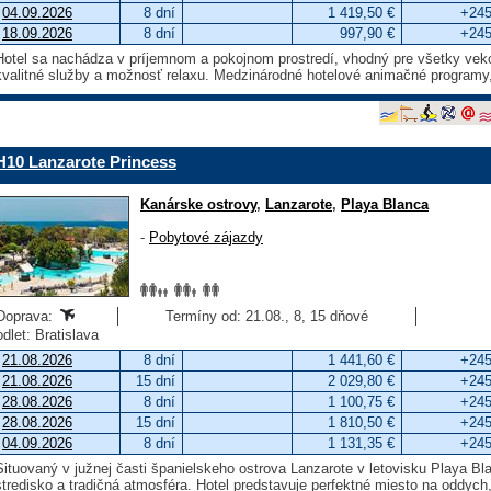
04.09.2026
8 dní
1 419,50 €
+245
18.09.2026
8 dní
997,90 €
+245
Hotel sa nachádza v príjemnom a pokojnom prostredí, vhodný pre všetky vek
kvalitné služby a možnosť relaxu. Medzinárodné hotelové animačné programy
H10 Lanzarote Princess
Kanárske ostrovy
,
Lanzarote
,
Playa Blanca
-
Pobytové zájazdy
Doprava:
Termíny od: 21.08., 8, 15 dňové
odlet: Bratislava
21.08.2026
8 dní
1 441,60 €
+245
21.08.2026
15 dní
2 029,80 €
+245
28.08.2026
8 dní
1 100,75 €
+245
28.08.2026
15 dní
1 810,50 €
+245
04.09.2026
8 dní
1 131,35 €
+245
Situovaný v južnej časti španielskeho ostrova Lanzarote v letovisku Playa B
stredisko a tradičná atmosféra. Hotel predstavuje perfektné miesto na oddy