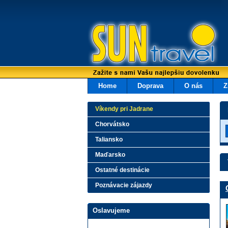
Home
Doprava
O nás
Z
Víkendy pri Jadrane
Chorvátsko
Taliansko
Maďarsko
Ostatné destinácie
Poznávacie zájazdy
Oslavujeme