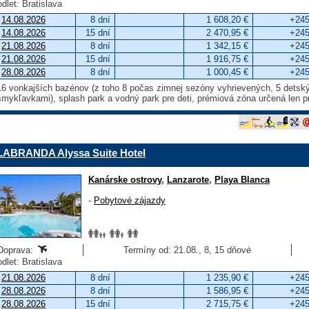
odlet: Bratislava
14.08.2026
8 dní
1 608,20 €
+245
14.08.2026
15 dní
2 470,95 €
+245
21.08.2026
8 dní
1 342,15 €
+245
21.08.2026
15 dní
1 916,75 €
+245
28.08.2026
8 dní
1 000,45 €
+245
16 vonkajších bazénov (z toho 8 počas zimnej sezóny vyhrievených, 5 detsk
šmykľavkami), splash park a vodný park pre deti, prémiová zóna určená len pr
LABRANDA Alyssa Suite Hotel
Kanárske ostrovy
,
Lanzarote
,
Playa Blanca
-
Pobytové zájazdy
Doprava:
Termíny od: 21.08., 8, 15 dňové
odlet: Bratislava
21.08.2026
8 dní
1 235,90 €
+245
28.08.2026
8 dní
1 586,95 €
+245
28.08.2026
15 dní
2 715,75 €
+245