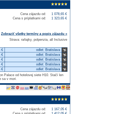
Cena zájazdu od:
1 078,65 €
Cena s príplatkami od:
1 323,65 €
Zobraziť všetky termíny a popis zájazdu »
Strava: raňajky, polpenzia, all Inclusive
 €
odlet: Bratislava
 €
odlet: Bratislava
 €
odlet: Bratislava
 €
odlet: Bratislava
 €
odlet: Bratislava
on Palace od hotelovej siete H10. Stačí len
e sa v mori.
Cena zájazdu od:
1 167,05 €
Cena s príplatkami od:
1 412,05 €