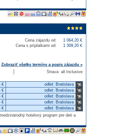
Cena zájazdu od:
1 064,20 €
Cena s príplatkami od:
1 309,20 €
Zobraziť všetky termíny a popis zájazdu »
Strava: all Inclusive
 €
odlet: Bratislava
 €
odlet: Bratislava
 €
odlet: Bratislava
 €
odlet: Bratislava
 €
odlet: Bratislava
, medzinárodný hotelový program pre deti a