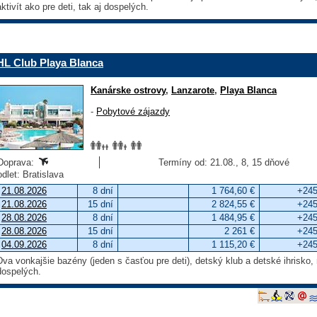
aktivít ako pre deti, tak aj dospelých.
HL Club Playa Blanca
Kanárske ostrovy
,
Lanzarote
,
Playa Blanca
-
Pobytové zájazdy
Doprava:
Termíny od: 21.08., 8, 15 dňové
odlet: Bratislava
21.08.2026
8 dní
1 764,60 €
+245
21.08.2026
15 dní
2 824,55 €
+245
28.08.2026
8 dní
1 484,95 €
+245
28.08.2026
15 dní
2 261 €
+245
04.09.2026
8 dní
1 115,20 €
+245
Dva vonkajšie bazény (jeden s časťou pre deti), detský klub a detské ihrisko
dospelých.