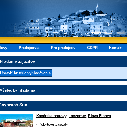
ľavy
Predajcovia
Pre predajcov
GDPR
Kontakt
Hľadanie zájazdov
Výsledky hľadania
Caybeach Sun
Kanárske ostrovy
,
Lanzarote
,
Playa Blanca
-
Pobytové zájazdy