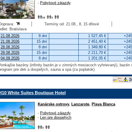
-
Pobytové zájazdy
Doprava:
Termíny od: 21.08., 8, 15 dňové
odlet: Bratislava
21.08.2026
8 dní
1 527,45 €
+245
21.08.2026
15 dní
2 451,40 €
+245
28.08.2026
8 dní
1 349,80 €
+245
28.08.2026
15 dní
2 211,70 €
+245
04.09.2026
8 dní
1 201,05 €
+245
Vonkajšie bazény (infinity bazén je v zimných mesiacoch vyhrievaný), bazé
program pre deti a dospelých, sauna a spa (za poplatok).
H10 White Suites Boutique Hotel
Kanárske ostrovy
,
Lanzarote
,
Playa Blanca
-
Pobytové zájazdy
-
Len pre dospelých