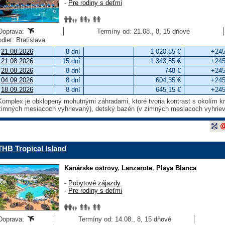
-
Pre rodiny s deťmi
Doprava:
Termíny od: 21.08., 8, 15 dňové
odlet: Bratislava
21.08.2026
8 dní
1 020,85 €
+245
21.08.2026
15 dní
1 343,85 €
+245
28.08.2026
8 dní
748 €
+245
04.09.2026
8 dní
604,35 €
+245
18.09.2026
8 dní
645,15 €
+245
Komplex je obklopený mohutnými záhradami, ktoré tvoria kontrast s okolím kraj
zimných mesiacoch vyhrievaný), detský bazén (v zimných mesiacoch vyhriev
THB Tropical Island
Kanárske ostrovy
,
Lanzarote
,
Playa Blanca
-
Pobytové zájazdy
-
Pre rodiny s deťmi
Doprava:
Termíny od: 14.08., 8, 15 dňové