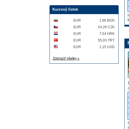
Kurzový lístok
EUR
1,96 BGN
EUR
24,26 CZK
EUR
7,54 HRK
EUR
55,03 TRY
EUR
1,15 USD
Zobraziť všetky »