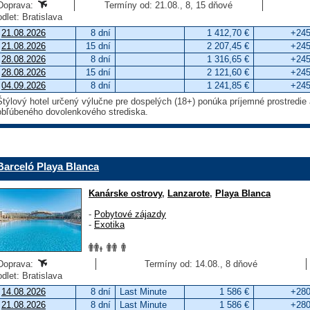
Doprava:
Termíny od: 21.08., 8, 15 dňové
odlet: Bratislava
21.08.2026
8 dní
1 412,70 €
+245
21.08.2026
15 dní
2 207,45 €
+245
28.08.2026
8 dní
1 316,65 €
+245
28.08.2026
15 dní
2 121,60 €
+245
04.09.2026
8 dní
1 241,85 €
+245
Štýlový hotel určený výlučne pre dospelých (18+) ponúka príjemné prostredie a
obľúbeného dovolenkového strediska.
Barceló Playa Blanca
Kanárske ostrovy
,
Lanzarote
,
Playa Blanca
-
Pobytové zájazdy
-
Exotika
Doprava:
Termíny od: 14.08., 8 dňové
odlet: Bratislava
14.08.2026
8 dní
Last Minute
1 586 €
+280
21.08.2026
8 dní
Last Minute
1 586 €
+280