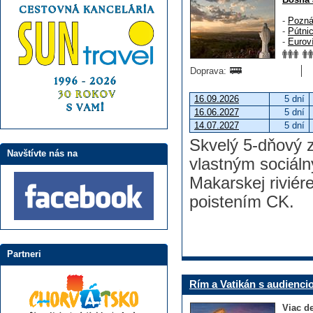
-
Pozná
-
Pútni
-
Eurov
Doprava:
16.09.2026
5 dní
16.06.2027
5 dní
14.07.2027
5 dní
Skvelý 5-dňový z
Navštívte nás na
vlastným sociál
Makarskej rivié
poistením CK.
Partneri
Rím a Vatikán s audienci
Viac de