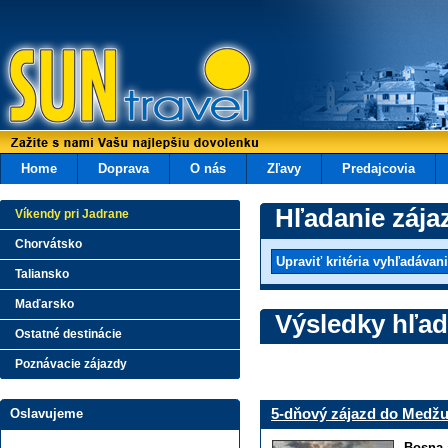
Home
Doprava
O nás
Zľavy
Predajcovia
Hľadanie zája
Víkendy pri Jadrane
Chorvátsko
Taliansko
Maďarsko
Výsledky hľad
Ostatné destinácie
Poznávacie zájazdy
5-dňový zájazd do Medžu
Oslavujeme
Bosna 