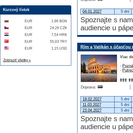
Kurzový lístok
04.01.2027
5 dní
Spoznajte s nami
EUR
1,96 BGN
audiencie u páp
EUR
24,26 CZK
EUR
7,54 HRK
EUR
55,03 TRY
Rím a Vatikán s účasťou
EUR
1,15 USD
Viac de
Zobraziť všetky »
-
Pozná
-
Pútni
Doprava:
19.02.2027
5 dní
11.03.2027
5 dní
23.04.2027
5 dní
Spoznajte s nami
audiencie u páp