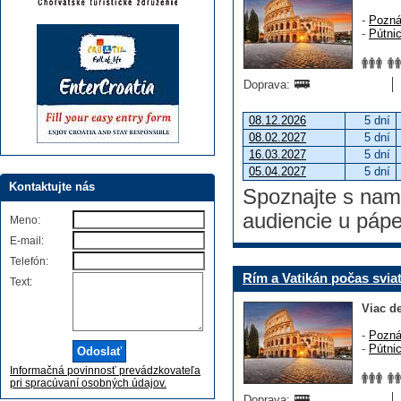
-
Pozná
-
Pútni
Doprava:
08.12.2026
5 dní
08.02.2027
5 dní
16.03.2027
5 dní
05.04.2027
5 dní
Kontaktujte nás
Spoznajte s nami
audiencie u páp
Meno:
E-mail:
Telefón:
Rím a Vatikán počas svia
Text:
Viac de
-
Pozná
-
Pútni
Informačná povinnosť prevádzkovateľa
pri spracúvaní osobných údajov.
Doprava: