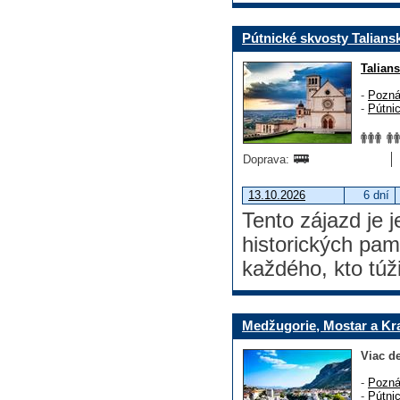
Pútnické skvosty Taliansk
Talian
-
Pozná
-
Pútni
Doprava:
13.10.2026
6 dní
Tento zájazd je
historických pam
každého, kto túž
Medžugorie, Mostar a Kr
Viac de
-
Pozná
-
Pútni