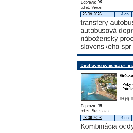
Doprava:
odlet: Viedeň
26.09.2026
4 dni
transfery autobu
autobusová dopr
náboženský prog
slovenského spr
Duchovné cvičenia pri mori
Grécko
-
Pobyt
-
Pútni
Doprava:
odlet: Bratislava
23.09.2026
4 dni
Kombinácia oddy