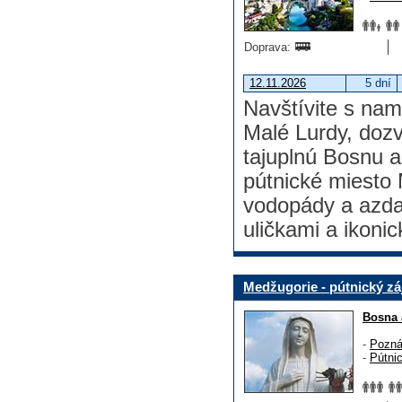
Doprava:
12.11.2026
5 dní
Navštívite s nam
Malé Lurdy, dozvi
tajuplnú Bosnu a
pútnické miesto 
vodopády a azda
uličkami a ikon
Medžugorie - pútnický zá
Bosna 
-
Pozná
-
Pútni