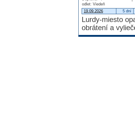
odlet: Viedeň
19.09.2026
5 dní
Lurdy-miesto op
obrátení a vylieč