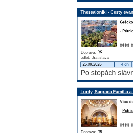
Thessaloniki - Cesty evan
Grécko
-
Pútni
Doprava:
odlet: Bratislava
25.09.2026
4 dni
Po stopách slávn
Lurdy, Sagrada Família a
Viac de
-
Pútni
Doprava: