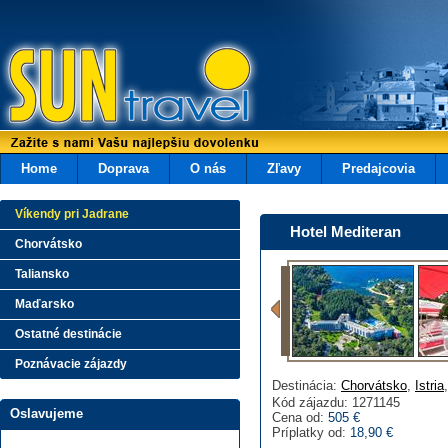
Home
Doprava
O nás
Zľavy
Predajcovia
Víkendy pri Jadrane
Hotel Mediteran
Chorvátsko
Taliansko
Maďarsko
Ostatné destinácie
Poznávacie zájazdy
Destinácia:
Chorvátsko
,
Istria
Kód zájazdu: 1271145
Oslavujeme
Cena od:
505 €
Príplatky od:
18,90 €