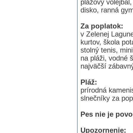
plážový volejbal
disko, ranná gym
Za poplatok:
v Zelenej Lagune
kurtov, škola po
stolný tenis, min
na pláži, vodné 
najväčší zábavný
Pláž:
prírodná kamenis
slnečníky za pop
Pes nie je povo
Upozornenie: