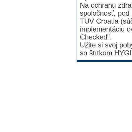
Na ochranu zdrav
spoločnosť, pod 
TÜV Croatia (s
implementáciu o
Checked".
Užite si svoj po
so štítkom HY