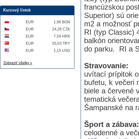
francúzskou poste
Kurzový lístok
Superior) sú ori
EUR
1,96 BGN
m2 a možnosť prí
EUR
24,26 CZK
RI (typ Classic)
EUR
7,54 HRK
balkón orientova
EUR
55,03 TRY
do parku. RI a S
EUR
1,15 USD
Zobraziť všetky »
Stravovanie:
uvítací prípitok 
bufetu, k večeri
biele a červené 
tematická večera
Šampanské na
Šport a zábava:
celodenné a veče