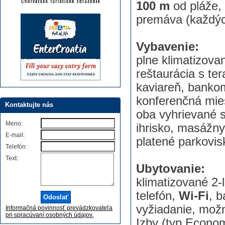
100 m
od pláže,
premáva (každých
Vybavenie:
plne klimatizova
reštaurácia s te
kaviareň, bankom
konferenčná mies
Kontaktujte nás
oba vyhrievané s
Meno:
ihrisko, masážny
E-mail:
platené parkovis
Telefón:
Text:
Ubytovanie:
klimatizované 2-
telefón,
Wi-Fi
, b
vyžiadanie, možn
Informačná povinnosť prevádzkovateľa
pri spracúvaní osobných údajov.
Izby (typ Econom