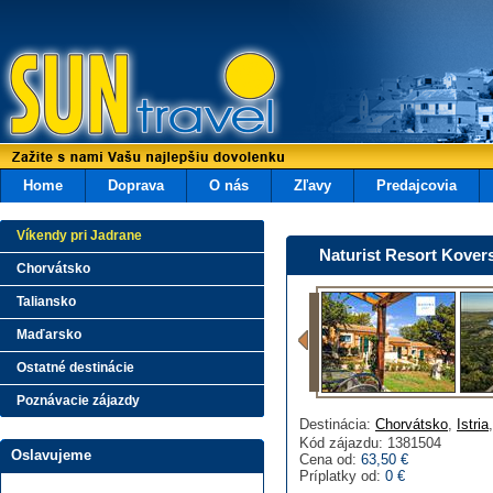
Home
Doprava
O nás
Zľavy
Predajcovia
Víkendy pri Jadrane
Naturist Resort Kover
Chorvátsko
Taliansko
Maďarsko
Ostatné destinácie
Poznávacie zájazdy
Destinácia:
Chorvátsko
,
Istria
Kód zájazdu: 1381504
Oslavujeme
Cena od:
63,50 €
Príplatky od:
0 €