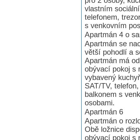
pro 2 osoby, ku
vlastním sociáln
telefonem, trezo
s venkovním pos
Apartmán 4 o sa
Apartmán se nach
větší pohodlí a 
Apartmán má odd
obývací pokoj s 
vybavený kuchyňsk
SAT/TV, telefon,
balkonem s venk
osobami.
Apartmán 6
Apartmán o rozlo
Obě ložnice disp
obývací pokoj s 