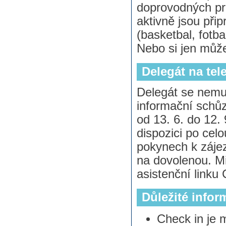
doprovodných pro
aktivně jsou přip
(basketbal, fotbal
Nebo si jen může
Delegát na tel
Delegát se nemu
informační schůz
od 13. 6. do 12.
dispozici po celo
pokynech k záje
na dovolenou. Mi
asistenční linku
Důležité infor
Check in je 