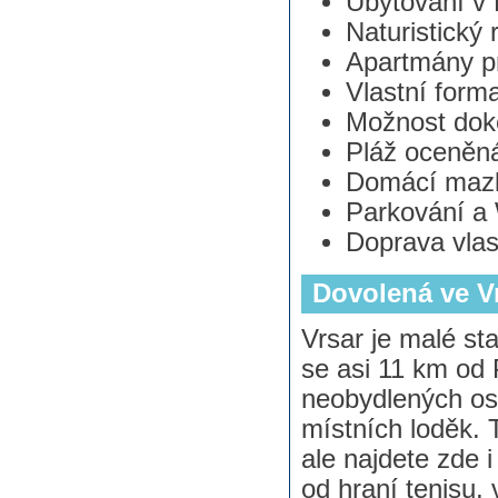
Ubytování v 
Naturistický 
Apartmány p
Vlastní form
Možnost doko
Pláž oceněná
Domácí mazlí
Parkování a 
Doprava vlas
Dovolená ve V
Vrsar je malé st
se asi 11 km od
neobydlených ost
místních loděk.
ale najdete zde 
od hraní tenisu, 