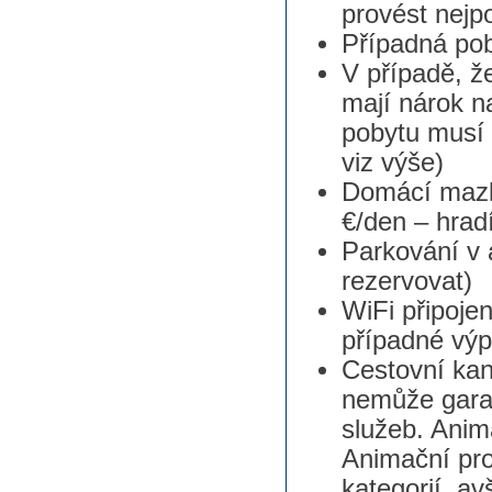
provést nejp
Případná pob
V případě, ž
mají nárok n
pobytu musí 
viz výše)
Domácí mazlí
€/den – hrad
Parkování v 
rezervovat)
WiFi připojen
případné vý
Cestovní kan
nemůže garan
služeb. Anim
Animační pr
kategorií, a