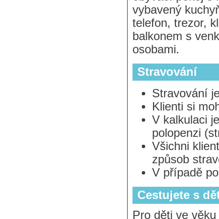
vybavený kuchyňs
telefon, trezor, 
balkonem s venk
osobami.
Stravování
Stravování je
Klienti si m
V kalkulaci 
polopenzi (s
Všichni klie
způsob strav
V případě po
Cestujete s dě
Pro děti ve věku 