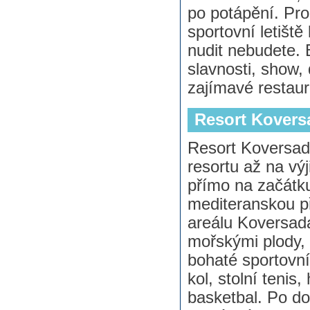
po potápění. Pr
sportovní letišt
nudit nebudete. 
slavnosti, show,
zajímavé restaur
Resort Kovers
Resort Koversada
resortu až na vý
přímo na začátk
mediteranskou p
areálu Koversada
mořskými plody, 
bohaté sportovní
kol, stolní tenis,
basketbal. Po d