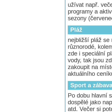
užívat např. ve
programy a aktivi
sezony (červene
Pláž
nejbližší pláž s
různorodé, kolem
zde i speciální p
vody, tak jsou zd
zakoupit na míst
aktuálního cení
Sport a zábav
Po dobu hlavní s
dospělé jako nap
atd. Večer si po