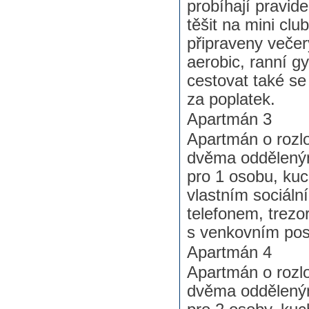
probíhají pravid
těšit na mini cl
připraveny večer
aerobic, ranní g
cestovat také se
za poplatek.
Apartmán 3
Apartmán o rozlo
dvěma odděleným
pro 1 osobu, ku
vlastním sociáln
telefonem, trezo
s venkovním pos
Apartmán 4
Apartmán o rozl
dvěma odděleným