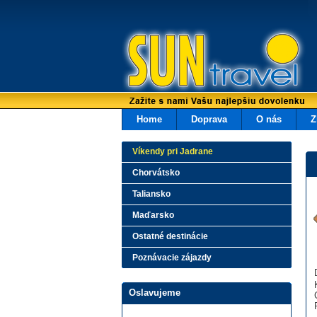
Home
Doprava
O nás
Z
Víkendy pri Jadrane
Chorvátsko
Taliansko
Maďarsko
Ostatné destinácie
Poznávacie zájazdy
Oslavujeme