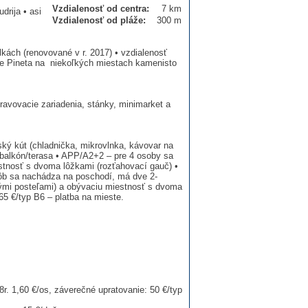
Vzdialenosť od centra:
7 km
drija • asi
Vzdialenosť od pláže:
300 m
ách (renovované v r. 2017) • vzdialenosť
pe Pineta na niekoľkých miestach kamenisto
ravovacie zariadenia, stánky, minimarket a
ký kút (chladnička, mikrovlnka, kávovar na
 balkón/terasa • APP/A2+2 – pre 4 osoby sa
stnosť s dvoma lôžkami (rozťahovací gauč) •
ôb sa nachádza na poschodí, má dve 2-
nými posteľami) a obývaciu miestnosť s dvoma
65 €/typ B6 – platba na mieste.
 1,60 €/os, záverečné upratovanie: 50 €/typ