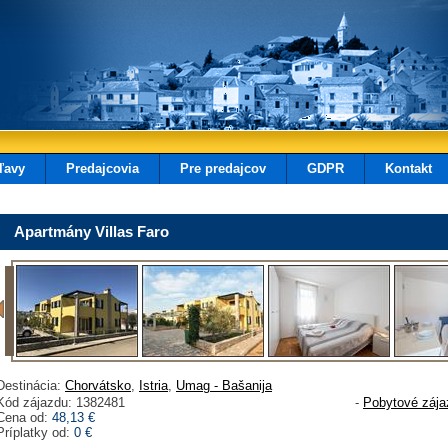
ľavy
Predajcovia
Pre predajcov
GDPR
Kontakt
Apartmány Villas Faro
Destinácia:
Chorvátsko
,
Istria
,
Umag - Bašanija
Kód zájazdu: 1382481
-
Pobytové zája
Cena od:
48,13 €
Príplatky od:
0 €