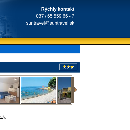
Rýchly kontakt
037 / 65 559 66 - 7
suntravel@suntravel.sk
zdy