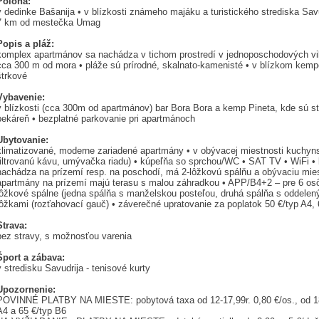
Poloha:
v dedinke Bašanija • v blízkosti známeho majáku a turistického strediska Savu
7 km od mestečka Umag
Popis a pláž:
komplex apartmánov sa nachádza v tichom prostredí v jednoposchodových vilk
cca 300 m od mora • pláže sú prírodné, skalnato-kamenisté • v blízkom kem
štrkové
Vybavenie:
v blízkosti (cca 300m od apartmánov) bar Bora Bora a kemp Pineta, kde sú st
pekáreň • bezplatné parkovanie pri apartmánoch
Ubytovanie:
klimatizované, moderne zariadené apartmány • v obývacej miestnosti kuchyns
filtrovanú kávu, umývačka riadu) • kúpeľňa so sprchou/WC • SAT TV • WiFi •
nachádza na prízemí resp. na poschodí, má 2-lôžkovú spálňu a obývaciu mie
apartmány na prízemí majú terasu s malou záhradkou • APP/B4+2 – pre 6 os
lôžkové spálne (jedna spálňa s manželskou posteľou, druhá spálňa s oddele
lôžkami (rozťahovací gauč) • záverečné upratovanie za poplatok 50 €/typ A4, 
Strava:
bez stravy, s možnosťou varenia
Šport a zábava:
v stredisku Savudrija - tenisové kurty
Upozornenie:
POVINNÉ PLATBY NA MIESTE: pobytová taxa od 12-17,99r. 0,80 €/os., od 18r.
A4 a 65 €/typ B6