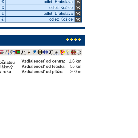
 €
odlet: Bratislava
 €
odlet: Košice
 €
odlet: Bratislava
 €
odlet: Košice
Vzdialenosť od centra:
1,6 km
sočnatou
Vzdialenosť od letiska:
55 km
plážový
v roku
Vzdialenosť od pláže:
300 m