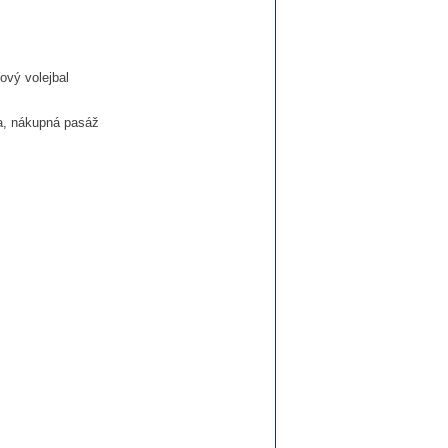
žový volejbal
žba, nákupná pasáž