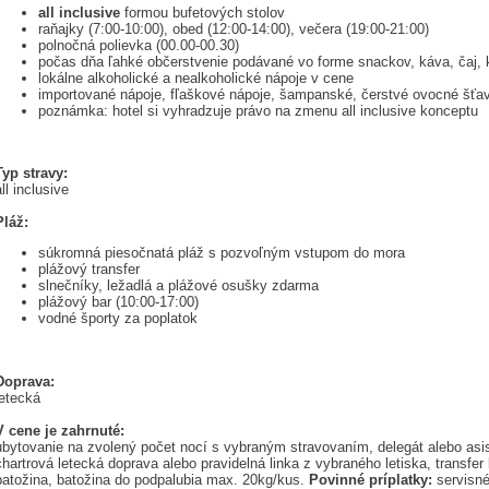
all inclusive
formou bufetových stolov
raňajky (7:00-10:00), obed (12:00-14:00), večera (19:00-21:00)
polnočná polievka (00.00-00.30)
počas dňa ľahké občerstvenie podávané vo forme snackov, káva, čaj, k
lokálne alkoholické a nealkoholické nápoje v cene
importované nápoje, fľaškové nápoje, šampanské, čerstvé ovocné šťav
poznámka: hotel si vyhradzuje právo na zmenu all inclusive konceptu
Typ stravy:
all inclusive
Pláž:
súkromná piesočnatá pláž s pozvoľným vstupom do mora
plážový transfer
slnečníky, ležadlá a plážové osušky zdarma
plážový bar (10:00-17:00)
vodné športy za poplatok
Doprava:
letecká
V cene je zahrnuté:
ubytovanie na zvolený počet nocí s vybraným stravovaním, delegát alebo asist
chartrová letecká doprava alebo pravidelná linka z vybraného letiska, transfer l
batožina, batožina do podpalubia max. 20kg/kus.
Povinné príplatky:
servisné