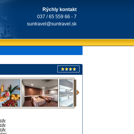
Rýchly kontakt
037 / 65 559 66 - 7
suntravel@suntravel.sk
zdy
zdy
zdy
eťmi