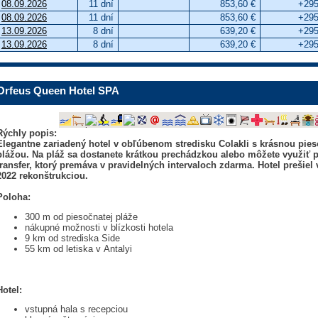
08.09.2026
11 dní
853,60 €
+295
08.09.2026
11 dní
853,60 €
+295
13.09.2026
8 dní
639,20 €
+295
13.09.2026
8 dní
639,20 €
+295
Orfeus Queen Hotel SPA
Rýchly popis:
Elegantne zariadený hotel v obľúbenom stredisku Colakli s krásnou pie
plážou. Na pláž sa dostanete krátkou prechádzkou alebo môžete využiť 
transfer, ktorý premáva v pravidelných intervaloch zdarma. Hotel prešiel 
2022 rekonštrukciou.
Poloha:
300 m od piesočnatej pláže
nákupné možnosti v blízkosti hotela
9 km od strediska Side
55 km od letiska v Antalyi
Hotel:
vstupná hala s recepciou