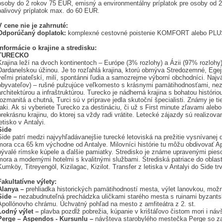
osoby do 2 rokov 75 EUR, emisný a environmentálny príplatok pre osoby od 2
palivový príplatok max. do 60 EUR.
V cene nie je zahrnuté:
Odporúčaný doplatok:
komplexné cestovné poistenie KOMFORT alebo PLU
Informácie o krajine a stredisku:
TURECKO
Krajina leží na dvoch kontinentoch – Európe (3% rozlohy) a Ázii (97% rozloh
Dardanelskou úžinou. Je to rozľahlá krajina, ktorú obmýva Stredozemné, Ege
veľmi priateľskí, milí, spontánni ľudia a samo­zrejme výborní obchodníci. Naj
obyvateľov) – rušné pulzujúce veľkomesto s krásnymi pamätihodnosťami, ne
architektúrou a infraštruktúrou. Turecko je nádherná krajina s bohatou históri
rozmanitá a chutná, Turci sú v príprave jedla skutoční špecialisti. Známy je ti
raki. Ak si vyberiete Turecko za destináciu, či už s First minute zľavami aleb
prekrásnu krajinu, do ktorej sa vždy radi vrátite. Letecké zá­jazdy sú realizov
letisko v Antalyi.
Side
Side patrí medzi najvyhľadávanejšie turecké letoviská na prežitie vysnívane
mora cca 65 km východne od Antalye. Milovníci histórie tu môžu obdivovať Apo
bývalé rímske kúpele a ďalšie pamiatky. Stredisko je známe upravenými pie
mora a modernými hotelmi s kva­litnými službami. Strediská patriace do oblas
Kumköy, Titreyengöl, Kizilagac, Kizilot. Transfer z le­tiska v Antalyi do Side tr
Fakultatívne výlety:
Alanya –
prehliadka historických pamätihodností mesta, vý­let lanovkou, mož
Side –
nezabudnuteľná prechádzka uličkami starého mesta s ruinami byzants
Apollónovho chrámu. Úchvatný pohľad na mesto z amfi­teátra z 2. st.
Lodný výlet –
plavba pozdĺž pobrežia, kúpanie v krištáľovo čistom mori i náv
Perge – Aspendos - Kursunlu –
návšteva starobylého mes­tečka Perge so 