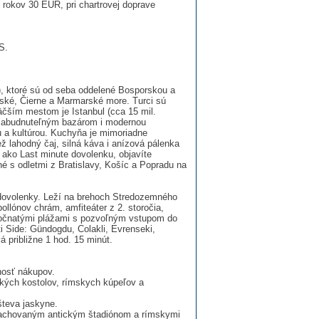
 rokov 30 EUR, pri chartrovej doprave
S.
y), ktoré sú od seba oddelené Bosporskou a
jské, Čierne a Marmarské more. Turci sú
väčším mestom je Istanbul (cca 15 mil.
zabudnuteľným bazá­rom i modernou
ou a kultúrou. Kuchyňa je mimoriadne
ež lahodný čaj, silná káva i anízová pálenka
o ako Last minute dovolenku, objavíte
ané s odletmi z Bratislavy, Košíc a Popradu na
j dovolenky. Leží na brehoch Stredozemného
llónov chrám, amfiteáter z 2. storočia,
sočnatými pláža­mi s pozvoľným vstupom do
ti Side: Gündogdu, Colakli, Evrenseki,
vá približne 1 hod. 15 minút.
nosť nákupov.
kých kostolov, rímskych kúpeľov a
števa jaskyne.
zachovaným antickým štadiónom a rímskymi