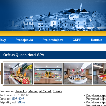
ľavy
Predajcovia
Pre predajcov
GDPR
Kontakt
Orfeus Queen Hotel SPA
Destinácia:
Turecko
,
Manavgat (Side)
,
Colakli
Kód zájazdu: 1382661
-
Pobytové zája
Cena od:
596,40 €
-
Pobytové zája
Príplatky od:
295 €
-
Pobytové zája
-
Pre rodiny s d