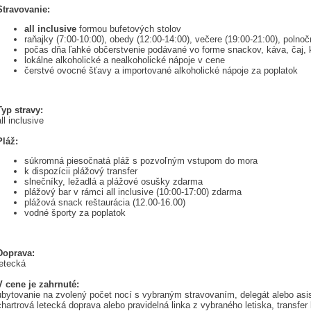
Stravovanie:
all inclusive
formou bufetových stolov
raňajky (7:00-10:00), obedy (12:00-14:00), večere (19:00-21:00), polnoč
počas dňa ľahké občerstvenie podávané vo forme snackov, káva, čaj, k
lokálne alkoholické a nealkoholické nápoje v cene
čerstvé ovocné šťavy a importované alkoholické nápoje za poplatok
Typ stravy:
all inclusive
Pláž:
súkromná piesočnatá pláž s pozvoľným vstupom do mora
k dispozícii plážový transfer
slnečníky, ležadlá a plážové osušky zdarma
plážový bar v rámci all inclusive (10:00-17:00) zdarma
plážová snack reštaurácia (12.00-16.00)
vodné športy za poplatok
Doprava:
letecká
V cene je zahrnuté:
ubytovanie na zvolený počet nocí s vybraným stravovaním, delegát alebo asist
chartrová letecká doprava alebo pravidelná linka z vybraného letiska, transfer l