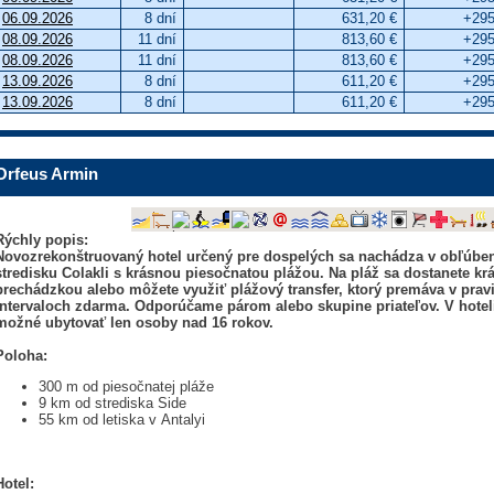
06.09.2026
8 dní
631,20 €
+295
08.09.2026
11 dní
813,60 €
+295
08.09.2026
11 dní
813,60 €
+295
13.09.2026
8 dní
611,20 €
+295
13.09.2026
8 dní
611,20 €
+295
Orfeus Armin
Rýchly popis:
Novozrekonštruovaný hotel určený pre dospelých sa nachádza v obľúb
stredisku Colakli s krásnou piesočnatou plážou. Na pláž sa dostanete kr
prechádzkou alebo môžete využiť plážový transfer, ktorý premáva v prav
intervaloch zdarma. Odporúčame párom alebo skupine priateľov. V hoteli
možné ubytovať len osoby nad 16 rokov.
Poloha:
300 m od piesočnatej pláže
9 km od strediska Side
55 km od letiska v Antalyi
Hotel: