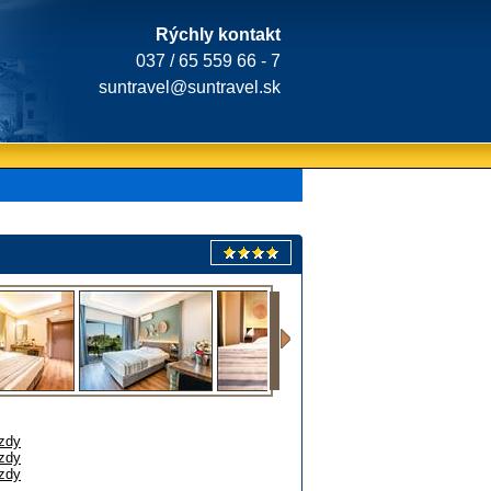
Rýchly kontakt
037 / 65 559 66 - 7
suntravel@suntravel.sk
zdy
zdy
zdy