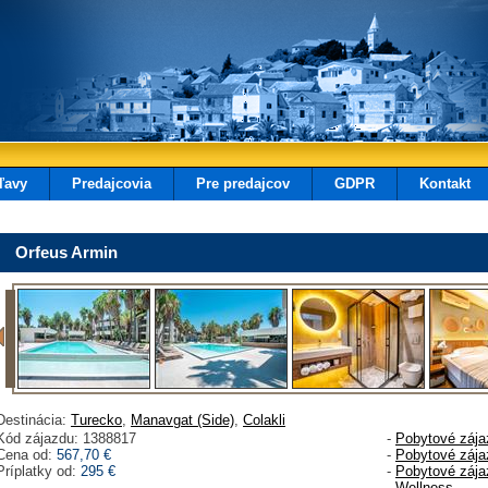
ľavy
Predajcovia
Pre predajcov
GDPR
Kontakt
Orfeus Armin
Destinácia:
Turecko
,
Manavgat (Side)
,
Colakli
Kód zájazdu: 1388817
-
Pobytové zája
Cena od:
567,70 €
-
Pobytové zája
Príplatky od:
295 €
-
Pobytové zája
-
Wellness