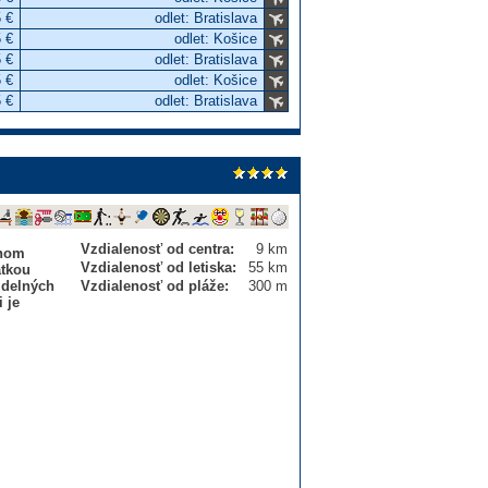
 €
odlet: Bratislava
 €
odlet: Košice
 €
odlet: Bratislava
 €
odlet: Košice
 €
odlet: Bratislava
Vzdialenosť od centra:
9 km
enom
Vzdialenosť od letiska:
55 km
átkou
idelných
Vzdialenosť od pláže:
300 m
 je