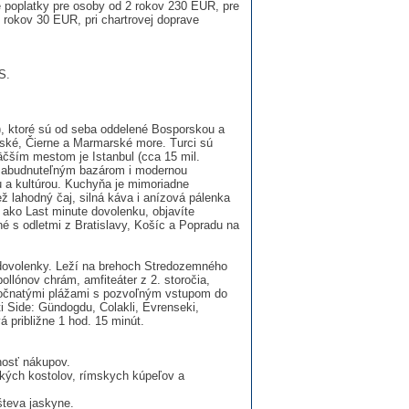
 poplatky pre osoby od 2 rokov 230 EUR, pre
 rokov 30 EUR, pri chartrovej doprave
S.
y), ktoré sú od seba oddelené Bosporskou a
jské, Čierne a Marmarské more. Turci sú
väčším mestom je Istanbul (cca 15 mil.
zabudnuteľným bazá­rom i modernou
ou a kultúrou. Kuchyňa je mimoriadne
ež lahodný čaj, silná káva i anízová pálenka
o ako Last minute dovolenku, objavíte
ané s odletmi z Bratislavy, Košíc a Popradu na
j dovolenky. Leží na brehoch Stredozemného
llónov chrám, amfiteáter z 2. storočia,
sočnatými pláža­mi s pozvoľným vstupom do
ti Side: Gündogdu, Colakli, Evrenseki,
vá približne 1 hod. 15 minút.
nosť nákupov.
kých kostolov, rímskych kúpeľov a
števa jaskyne.