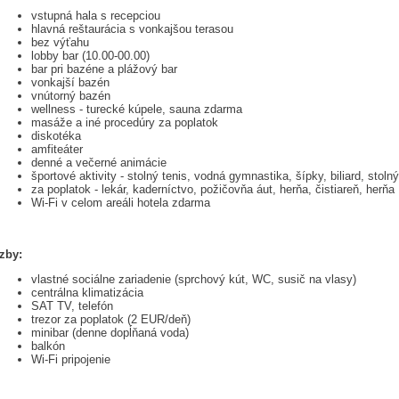
vstupná hala s recepciou
hlavná reštaurácia s vonkajšou terasou
bez výťahu
lobby bar (10.00-00.00)
bar pri bazéne a plážový bar
vonkajší bazén
vnútorný bazén
wellness - turecké kúpele, sauna zdarma
masáže a iné procedúry za poplatok
diskotéka
amfiteáter
denné a večerné animácie
športové aktivity - stolný tenis, vodná gymnastika, šípky, biliard, stolný
za poplatok - lekár, kaderníctvo, požičovňa áut, herňa, čistiareň, herňa
Wi-Fi v celom areáli hotela zdarma
Izby:
vlastné sociálne zariadenie (sprchový kút, WC, susič na vlasy)
centrálna klimatizácia
SAT TV, telefón
trezor za poplatok (2 EUR/deň)
minibar (denne dopĺňaná voda)
balkón
Wi-Fi pripojenie