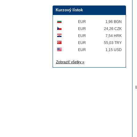
Kurzový lístok
EUR
1,96 BGN
EUR
24,26 CZK
EUR
7,54 HRK
EUR
55,03 TRY
EUR
1,15 USD
Zobraziť všetky »