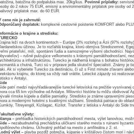
batožina, batožina do podpalubia max. 20kg/kus.
Povinné príplatky:
servisné
osoby do 2 rokov 75 EUR, emisný a environmentálny príplatok pre osoby od 2
palivový príplatok max. do 60 EUR.
V cene nie je zahrnuté:
Odporúčaný doplatok:
komplexné cestovné poistenie KOMFORT alebo PLU
Informácie o krajine a stredisku:
TURECKO
Krajina leží na dvoch kontinentoch – Európe (3% rozlohy) a Ázii (97% rozloh
Dardanelskou úžinou. Je to rozľahlá krajina, ktorú obmýva Stredozemné, Ege
veľmi priateľskí, milí, spontánni ľudia a samo­zrejme výborní obchodníci. Naj
obyvateľov) – rušné pulzujúce veľkomesto s krásnymi pamätihodnosťami, ne
architektúrou a infraštruktúrou. Turecko je nádherná krajina s bohatou históri
rozmanitá a chutná, Turci sú v príprave jedla skutoční špecialisti. Známy je ti
raki. Ak si vyberiete Turecko za destináciu, či už s First minute zľavami aleb
prekrásnu krajinu, do ktorej sa vždy radi vrátite. Letecké zá­jazdy sú realizov
letisko v Antalyi.
Side
Side patrí medzi najvyhľadávanejšie turecké letoviská na prežitie vysnívane
mora cca 65 km východne od Antalye. Milovníci histórie tu môžu obdivovať Apo
bývalé rímske kúpele a ďalšie pamiatky. Stredisko je známe upravenými pie
mora a modernými hotelmi s kva­litnými službami. Strediská patriace do oblas
Kumköy, Titreyengöl, Kizilagac, Kizilot. Transfer z le­tiska v Antalyi do Side tr
Fakultatívne výlety:
Alanya –
prehliadka historických pamätihodností mesta, vý­let lanovkou, mož
Side –
nezabudnuteľná prechádzka uličkami starého mesta s ruinami byzants
Apollónovho chrámu. Úchvatný pohľad na mesto z amfi­teátra z 2. st.
Lodný výlet –
plavba pozdĺž pobrežia, kúpanie v krištáľovo čistom mori i náv