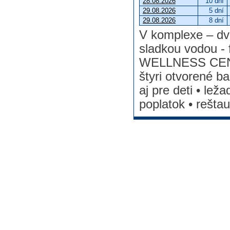
28.08.2026
10 dní
29.08.2026
5 dní
29.08.2026
8 dní
V komplexe – dv
sladkou vodou - 
WELLNESS CENT
štyri otvorené 
aj pre deti • lež
poplatok • reštau