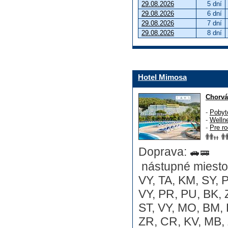
29.08.2026
5 dní
29.08.2026
6 dní
29.08.2026
7 dní
29.08.2026
8 dní
Hotel Mimosa
Chorvá
-
Pobyt
-
Welln
-
Pre ro
Doprava:
nástupné miesto:
VY, TA, KM, SY, P
VY, PR, PU, BK, 
ST, VY, MO, BM, 
ZR, CR, KV, MB, 