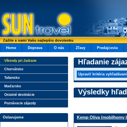
Home
Doprava
O nás
Zľavy
Predajcovia
Hľadanie zája
Víkendy pri Jadrane
Chorvátsko
Taliansko
Maďarsko
Výsledky hľad
Ostatné destinácie
Poznávacie zájazdy
Kemp Oliva (mobilhomy b
Oslavujeme