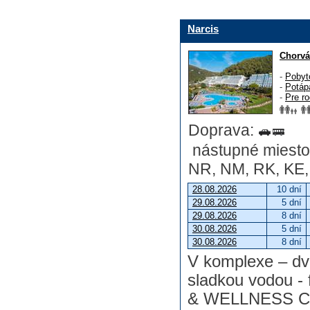
Narcis
Chorvá
-
Pobyt
-
Potáp
-
Pre ro
Doprava:
nástupné miesto:
NR, NM, RK, KE, 
28.08.2026
10 dní
29.08.2026
5 dní
29.08.2026
8 dní
30.08.2026
5 dní
30.08.2026
8 dní
V komplexe – dv
sladkou vodou 
& WELLNESS CEN