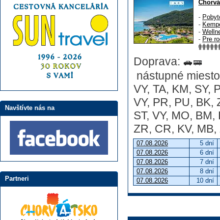
Chorvá
-
Pobyt
-
Kempo
-
Welln
-
Pre ro
Doprava:
nástupné miesto:
VY, TA, KM, SY, P
VY, PR, PU, BK, 
Navštívte nás na
ST, VY, MO, BM, 
ZR, CR, KV, MB, 
07.08.2026
5 dní
07.08.2026
6 dní
07.08.2026
7 dní
07.08.2026
8 dní
Partneri
07.08.2026
10 dní