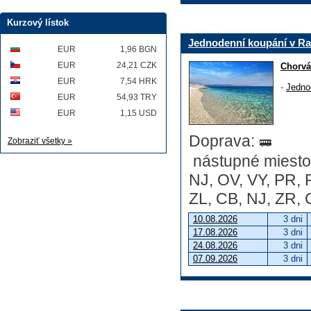
Kurzový lístok
Jednodenní koupání v R
EUR
1,96 BGN
EUR
24,21 CZK
Chorvá
EUR
7,54 HRK
-
Jedno
EUR
54,93 TRY
EUR
1,15 USD
Doprava:
Zobraziť všetky »
nástupné miesto:
NJ, OV, VY, PR, 
ZL, CB, NJ, ZR,
10.08.2026
3 dni
17.08.2026
3 dni
24.08.2026
3 dni
07.09.2026
3 dni