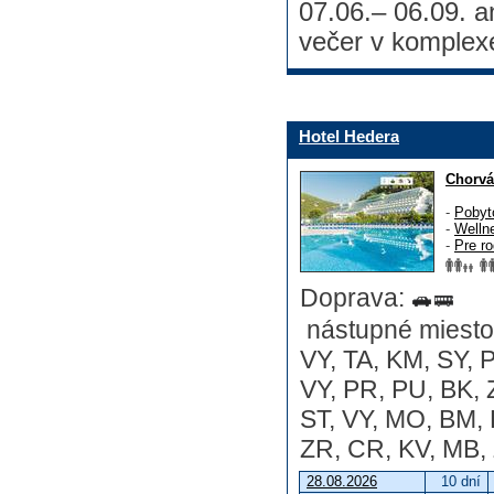
07.06.– 06.09. a
večer v komplex
Hotel Hedera
Chorvá
-
Pobyt
-
Welln
-
Pre ro
Doprava:
nástupné miesto:
VY, TA, KM, SY, P
VY, PR, PU, BK, 
ST, VY, MO, BM, 
ZR, CR, KV, MB, 
28.08.2026
10 dní