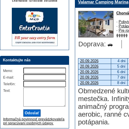
Valamar Camping Marina
Chorvá
-
Pobyt
-
Potáp
-
Pre ro
Doprava:
Kontaktujte nás
20.09.2026
4 dni
20.09.2026
5 dní
Meno:
20.09.2026
6 dní
20.09.2026
7 dní
E-mail:
20.09.2026
8 dní
Telefón:
Obmedzené kultú
Text:
mestečka. Infini
animačný program
aerobic, ranné c
Informačná povinnosť prevádzkovateľa
potápania.
pri spracúvaní osobných údajov.