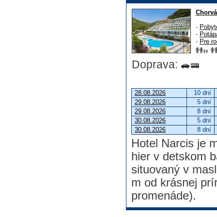
Chorvá
-
Pobyt
-
Potáp
-
Pre ro
Doprava:
28.08.2026
10 dní
29.08.2026
5 dní
29.08.2026
8 dní
30.08.2026
5 dní
30.08.2026
8 dní
Hotel Narcis je m
hier v detskom 
situovaný v masl
m od krásnej prí
promenáde).