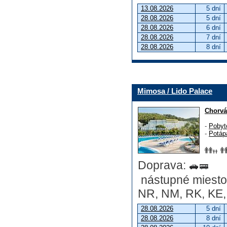
13.08.2026
5 dní
28.08.2026
5 dní
28.08.2026
6 dní
28.08.2026
7 dní
28.08.2026
8 dní
Mimosa / Lido Palace
Chorvá
-
Pobyt
-
Potáp
Doprava:
nástupné miesto:
NR, NM, RK, KE, 
28.08.2026
5 dní
28.08.2026
8 dní