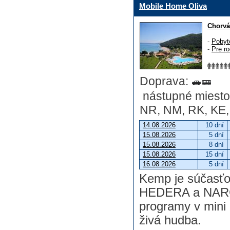
Mobile Home Oliva
Chorvá
-
Pobyt
-
Pre ro
Doprava:
nástupné miesto:
NR, NM, RK, KE, 
14.08.2026
10 dní
15.08.2026
5 dní
15.08.2026
8 dní
15.08.2026
15 dní
16.08.2026
5 dní
Kemp je súčasťo
HEDERA a NARCI
programy v mini 
živá hudba.